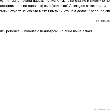
аметили сыпь.начали давать Фенистил,сыпь на спинке и животике н
олен(памперс не одеваем),сыпь"колючая".А сегодня заметила на
льный,стул тоже.что это может быть? и что нам делать? заранее,сп
05 июня
мить ребенка? Решайте с педиатром, но вина ваша явная.