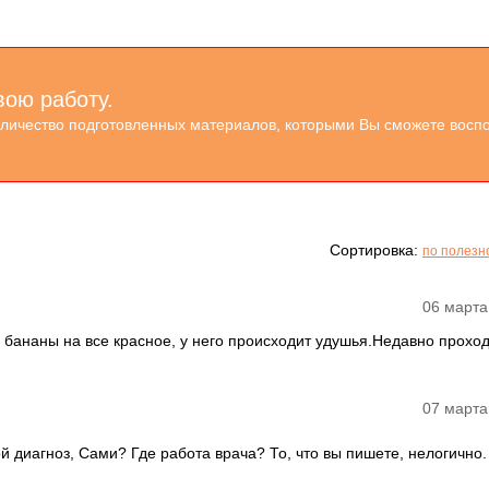
вою работу.
оличество подготовленных материалов, которыми Вы сможете воспо
Сортировка:
по полезн
06 марта
у, бананы на все красное, у него происходит удушья.Недавно прохо
07 марта
ой диагноз, Сами? Где работа врача? То, что вы пишете, нелогично.