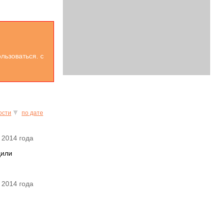
льзоваться. с
ости
по дате
 2014 года
дили
 2014 года