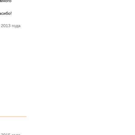
емного
асибо!
 2013 года