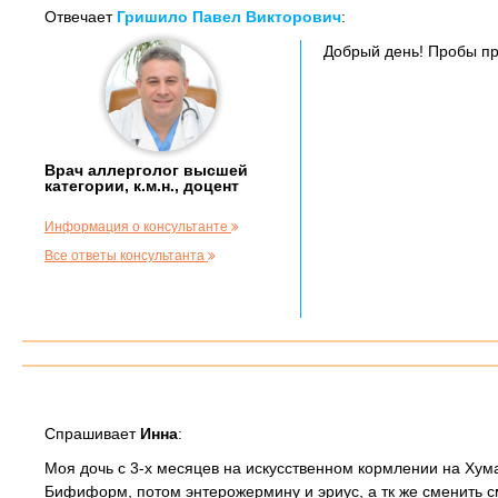
Отвечает
Гришило Павел Викторович
:
Добрый день! Пробы пр
Врач аллерголог высшей
категории, к.м.н., доцент
Информация о консультанте
Все ответы консультанта
Спрашивает
Инна
:
Моя дочь с 3-х месяцев на искусственном кормлении на Хум
Бифиформ, потом энтерожермину и эриус, а тк же сменить с