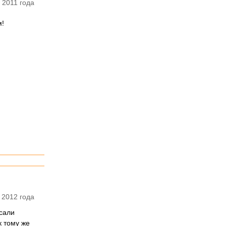
 2011 года
м!
 2012 года
исали
к тому же