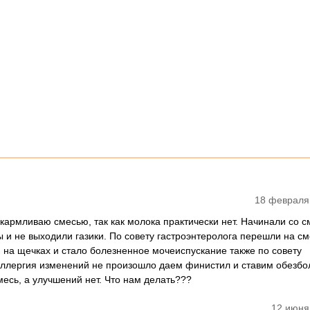
18 февраля
кармливаю смесью, так как молока практически нет. Начинали со с
ы и не выходили газики. По совету гастроэнтеролога перешли на см
 на щечках и стало болезненное мочеиспускание также по совету
 аллергия изменений не произошло даем финистил и ставим обез
месь, а улучшений нет. Что нам делать???
12 июня