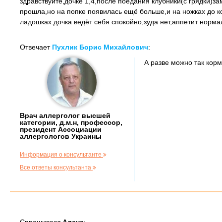
здравствуйте,дочке 1,4,после поедания клубники(с грядки)з
прошла,но на попке появилась ещё больше,и на ножках до к
ладошках.дочка ведёт себя спокойно,зуда нет,аппетит норма
Отвечает
Пухлик Борис Михайлович
:
А разве можно так кор
Врач аллерголог высшей
категории, д.м.н, профессор,
президент Ассоциации
аллергологов Украины
Информация о консультанте
Все ответы консультанта