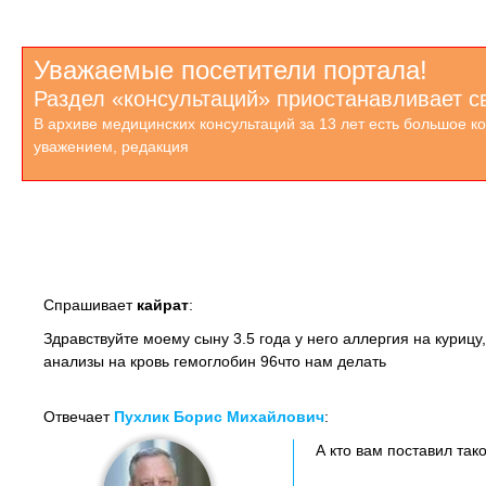
Уважаемые посетители портала!
Раздел «консультаций» приостанавливает с
В архиве медицинских консультаций за 13 лет есть большое к
уважением, редакция
Спрашивает
кайрат
:
Здравствуйте моему сыну 3.5 года у него аллергия на куриц
анализы на кровь гемоглобин 96что нам делать
Отвечает
Пухлик Борис Михайлович
:
А кто вам поставил так