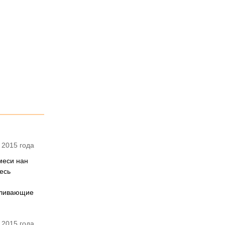
 2015 года
меси нан
есь
боливающие
 2015 года