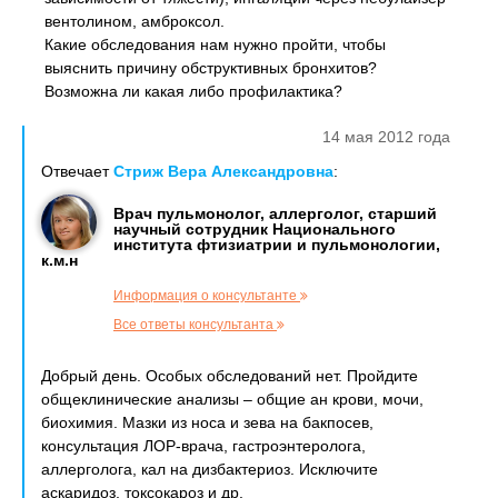
вентолином, амброксол.
Какие обследования нам нужно пройти, чтобы
выяснить причину обструктивных бронхитов?
Возможна ли какая либо профилактика?
14 мая 2012 года
Отвечает
Стриж Вера Александровна
:
Врач пульмонолог, аллерголог, старший
научный сотрудник Национального
института фтизиатрии и пульмонологии,
к.м.н
Информация о консультанте
Все ответы консультанта
Добрый день. Особых обследований нет. Пройдите
общеклинические анализы – общие ан крови, мочи,
биохимия. Мазки из носа и зева на бакпосев,
консультация ЛОР-врача, гастроэнтеролога,
аллерголога, кал на дизбактериоз. Исключите
аскаридоз, токсокароз и др.