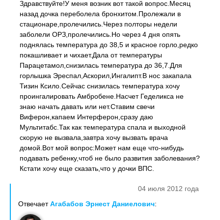
Здравствуйте!У меня возник вот такой вопрос.Месяц
назад дочка переболела бронхитом.Пролежали в
стационаре,пролечились.Через полторы недели
заболели ОРЗ,пролечились.Но через 4 дня опять
поднялась температура до 38,5 и красное горло,редко
покашливает и чихает.Дала от температуры
Парацетамол,снизилась температура до 36,7.Для
горлышка Эреспал,Аскорил,Ингалипт.В нос закапала
Тизин Ксило.Сейчас снизилась температура хочу
проингалировать Амбробене.Насчет Геделикса не
знаю начать давать или нет.Ставим свечи
Виферон,капаем Интерферон,сразу даю
Мультитабс.Так как температура спала и выходной
скорую не вызвала,завтра хочу вызвать врача
домой.Вот мой вопрос:Может нам еще что-нибудь
подавать ребенку,чтоб не было развития заболевания?
Кстати хочу еще сказать,что у дочки ВПС.
04 июля 2012 года
Отвечает
Агабабов Эрнест Даниелович
: