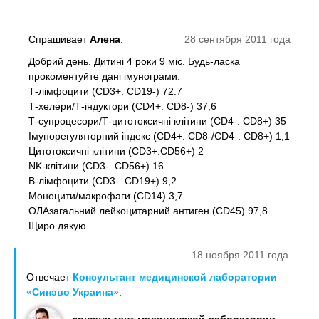
Спрашивает
Алена
:
28 сентября 2011 года
Добрий день. Дитині 4 роки 9 міс. Будь-ласка
прокоментуйте дані імунограми.
Т-лімфоцити (CD3+. CD19-) 72.7
Т-хелери/Т-індуктори (CD4+. CD8-) 37,6
Т-супроцесори/Т-цитотоксичні клітини (CD4-. CD8+) 35
Імунорегуляторний індекс (CD4+. CD8-/CD4-. CD8+) 1,1
Цитотоксичні клітини (CD3+.CD56+) 2
NK-клітини (CD3-. CD56+) 16
В-лімфоцити (CD3-. CD19+) 9,2
Моноцити/макрофаги (CD14) 3,7
ОЛАзагальний лейкоцитарний антиген (CD45) 97,8
Щиро дякую.
18 ноября 2011 года
Отвечает
Консультант медицинской лаборатории
«Синэво Украина»
: