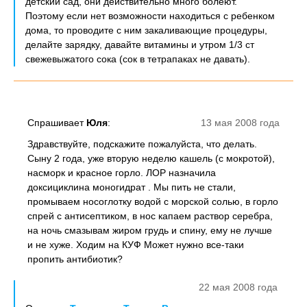
детский сад, они действительно много болеют.
Поэтому если нет возможности находиться с ребенком
дома, то проводите с ним закаливающие процедуры,
делайте зарядку, давайте витамины и утром 1/3 ст
свежевыжатого сока (сок в тетрапаках не давать).
Спрашивает
Юля
:
13 мая 2008 года
Здравствуйте, подскажите пожалуйста, что делать.
Сыну 2 года, уже вторую неделю кашель (с мокротой),
насморк и красное горло. ЛОР назначила
доксициклина моногидрат . Мы пить не стали,
промываем носоглотку водой с морской солью, в горло
спрей с антисептиком, в нос капаем раствор серебра,
на ночь смазывам жиром грудь и спину, ему не лучше
и не хуже. Ходим на КУФ Может нужно все-таки
пропить антибиотик?
22 мая 2008 года