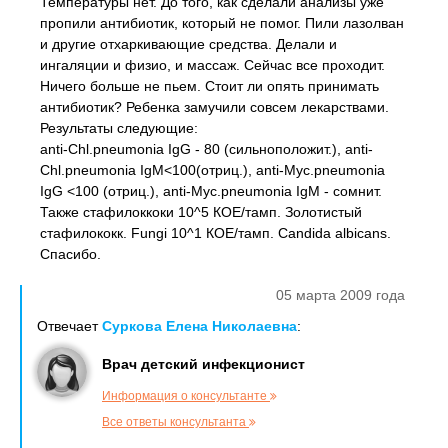
Температуры нет. До того, как сделали анализы уже
пропили антибиотик, который не помог. Пили лазолван
и другие отхаркивающие средства. Делали и
ингаляции и физио, и массаж. Сейчас все проходит.
Ничего больше не пьем. Стоит ли опять принимать
антибиотик? Ребенка замучили совсем лекарствами.
Результаты следующие:
anti-Chl.pneumonia IgG - 80 (сильноположит.), anti-
Chl.pneumonia IgM<100(отриц.), anti-Myc.pneumonia
IgG <100 (отриц.), anti-Myc.pneumonia IgМ - сомнит.
Также стафилоккоки 10^5 КОЕ/тамп. Золотистый
стафилококк. Fungi 10^1 КОЕ/тамп. Candida albicans.
Спасибо.
05 марта 2009 года
Отвечает
Суркова Елена Николаевна
:
Врач детский инфекционист
Информация о консультанте
Все ответы консультанта