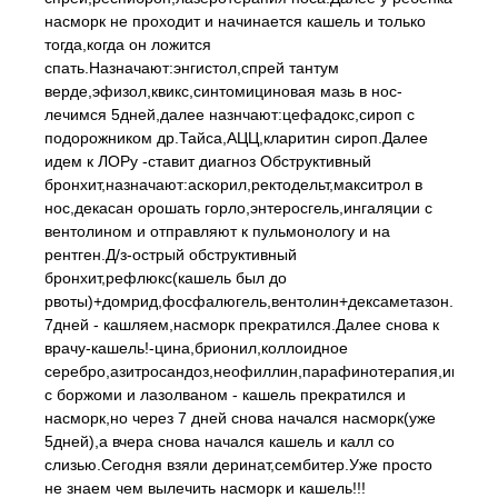
насморк не проходит и начинается кашель и только
тогда,когда он ложится
спать.Назначают:энгистол,спрей тантум
верде,эфизол,квикс,синтомициновая мазь в нос-
лечимся 5дней,далее назнчают:цефадокс,сироп с
подорожником др.Тайса,АЦЦ,кларитин сироп.Далее
идем к ЛОРу -ставит диагноз Обструктивный
бронхит,назначают:аскорил,ректодельт,макситрол в
нос,декасан орошать горло,энтеросгель,ингаляции с
вентолином и отправляют к пульмонологу и на
рентген.Д/з-острый обструктивный
бронхит,рефлюкс(кашель был до
рвоты)+домрид,фосфалюгель,вентолин+дексаметазон.Лечи
7дней - кашляем,насморк прекратился.Далее снова к
врачу-кашель!-цина,брионил,коллоидное
серебро,азитросандоз,неофиллин,парафинотерапия,ингаля
с боржоми и лазолваном - кашель прекратился и
насморк,но через 7 дней снова начался насморк(уже
5дней),а вчера снова начался кашель и калл со
слизью.Сегодня взяли деринат,сембитер.Уже просто
не знаем чем вылечить насморк и кашель!!!