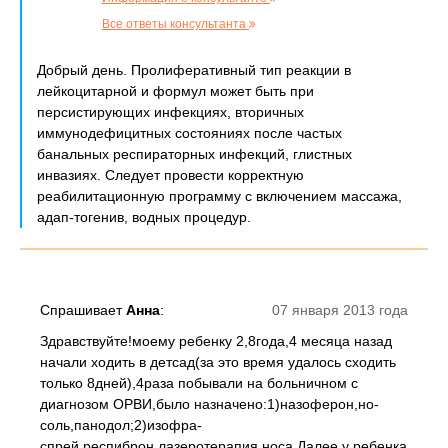
Все ответы консультанта
Добрый день. Пролиферативный тип реакции в
лейкоцитарной и формул может быть при
персистирующих инфекциях, вторичных
иммунодефицитных состояниях после частых
банальных респираторных инфекций, глистных
инвазиях. Следует провести корректную
реабилитационную программу с включением массажа,
адап-тогенив, водных процедур.
Спрашивает
Анна
:
07 января 2013 года
Здравствуйте!моему ребенку 2,8года,4 месяца назад
начали ходить в детсад(за это время удалось сходить
только 8дней),4раза побывали на больничном с
диагнозом ОРВИ,было назначено:1)назоферон,но-
соль,панодол;2)изофра-
спрей,респиброн,лазеротерапия носа.Далее у ребенка