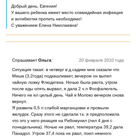
Добрый день, Евгения!
У вашего ребенка имеет место хламидийная инфекция
и антибиотик пропить необходимо!
С уважением Елена Николаевна!
Спрашивает
Ольга
:
20 февраля 2010 года
Ситуация такая: в четверг в д.садике мне сказали что
Миша (3,2года) подкашливает, вечером он выпил
чайную ложку Флюдитека. Ночью была рвота, утром
после еды опять вырвал, я дала 2 ч л Фосфалюгель.
Ничего не ел целый день. Чай и Молоко вечером снова
вернул.
Я развила 0,5 л слабой марганцовки и промыли
желудок. Сразу этого не сделали т.к. я предположила
что это у него реакция на Рибомунил (пил 4 дня с
понедельника). Ночью не рвал, температура 39,2 дала
Панадол. Утром 37,4 пока не рвал, поел немного