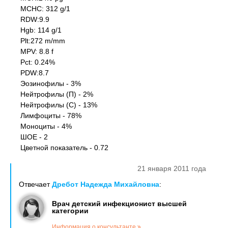
MCHC: 312 g/1
RDW:9.9
Hgb: 114 g/1
Plt:272 m/mm
MPV: 8.8 f
Pct: 0.24%
PDW:8.7
Эозинофилы - 3%
Нейтрофилы (П) - 2%
Нейтрофилы (С) - 13%
Лимфоциты - 78%
Моноциты - 4%
ШОЕ - 2
Цветной показатель - 0.72
21 января 2011 года
Отвечает
Дребот Надежда Михайловна
:
Врач детский инфекционист высшей
категории
Информация о консультанте