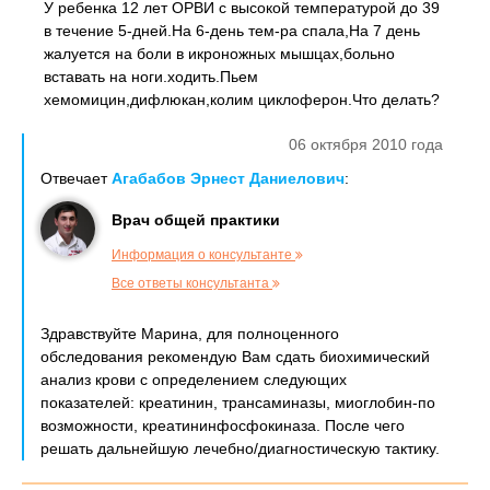
У ребенка 12 лет ОРВИ с высокой температурой до 39
в течение 5-дней.На 6-день тем-ра спала,На 7 день
жалуется на боли в икроножных мышцах,больно
вставать на ноги.ходить.Пьем
хемомицин,дифлюкан,колим циклоферон.Что делать?
06 октября 2010 года
Отвечает
Агабабов Эрнест Даниелович
:
Врач общей практики
Информация о консультанте
Все ответы консультанта
Здравствуйте Марина, для полноценного
обследования рекомендую Вам сдать биохимический
анализ крови с определением следующих
показателей: креатинин, трансаминазы, миоглобин-по
возможности, креатининфосфокиназа. После чего
решать дальнейшую лечебно/диагностическую тактику.