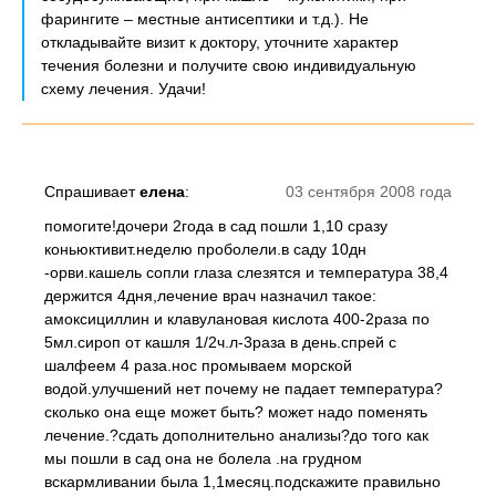
фарингите – местные антисептики и т.д.). Не
откладывайте визит к доктору, уточните характер
течения болезни и получите свою индивидуальную
схему лечения. Удачи!
Спрашивает
елена
:
03 сентября 2008 года
помогите!дочери 2года в сад пошли 1,10 сразу
коньюктивит.неделю проболели.в саду 10дн
-орви.кашель сопли глаза слезятся и температура 38,4
держится 4дня,лечение врач назначил такое:
амоксициллин и клавулановая кислота 400-2раза по
5мл.сироп от кашля 1/2ч.л-3раза в день.спрей с
шалфеем 4 раза.нос промываем морской
водой.улучшений нет почему не падает температура?
сколько она еще может быть? может надо поменять
лечение.?сдать дополнительно анализы?до того как
мы пошли в сад она не болела .на грудном
вскармливании была 1,1месяц.подскажите правильно