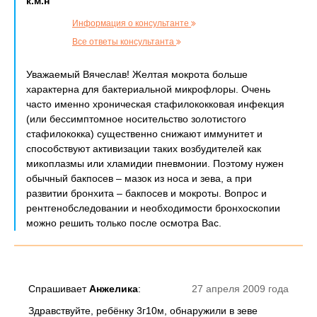
к.м.н
Информация о консультанте
Все ответы консультанта
Уважаемый Вячеслав! Желтая мокрота больше
характерна для бактериальной микрофлоры. Очень
часто именно хроническая стафилококковая инфекция
(или бессимптомное носительство золотистого
стафилококка) существенно снижают иммунитет и
способствуют активизации таких возбудителей как
микоплазмы или хламидии пневмонии. Поэтому нужен
обычный бакпосев – мазок из носа и зева, а при
развитии бронхита – бакпосев и мокроты. Вопрос и
рентгенобследовании и необходимости бронхоскопии
можно решить только после осмотра Вас.
Спрашивает
Анжелика
:
27 апреля 2009 года
Здравствуйте, ребёнку 3г10м, обнаружили в зеве