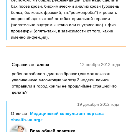
беспокоят. Из общих рекомендаций: Вам надо сделать
бак.посев крови, биохимический анализ крови (уровень
белка, белковых фракций, т.н."ревмопробы") и решить
вопрос об адекватной антибактериальной терапии
(желательно внутримышечно или внутривенно) + физ
процедуры (опять-таки, в зависимости от того, какие
именно инфекции).
Спрашивает
алена
:
12 ноября 2012 года
ребенок заболел -диагноз бронхит,снимок показал
увеличенную вилочковую железу.2 недели лечили
отправили в город,хрипы не прошли!мне страшно!что
делать?
19 декабря 2012 года
Отвечает
Медицинский консультант портала
«health-ua.org»
:
Врач общей практики