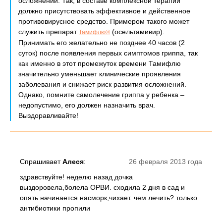
осложнений. Так, в составе комплексной терапии
должно присутствовать эффективное и действенное
противовирусное средство. Примером такого может
служить препарат
(осельтамивир).
Тамифлю®
Принимать его желательно не позднее 40 часов (2
суток) после появления первых симптомов гриппа, так
как именно в этот промежуток времени Тамифлю
значительно уменьшает клинические проявления
заболевания и снижает риск развития осложнений.
Однако, помните самолечение гриппа у ребенка –
недопустимо, его должен назначить врач.
Выздоравливайте!
Спрашивает
Алеся
:
26 февраля 2013 года
здравствуйте! неделю назад дочка
выздоровела,болела ОРВИ. сходила 2 дня в сад и
опять начинается насморк,чихает. чем лечить? только
антибиотики пропили