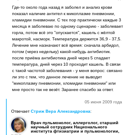
Где-то около года назад я заболел и анализ крови
показал наличие антител к микоплазме пневмонии,
хламидии пневмонии. С тех пор практически каждые 3
месяца я заболеваю по одному сценарию - заболевает
горла, потом всё это "опускается", кашель с жёлтой
макротой, насморк. Температура держится 36,9 - 37,5.
Лечение мне назначают всё время: сначала арбидол,
потом (через недельку) какой-нибудь антибиотик.
после приёма антибиотика дней через 5 спадает
температура, дней через 10 проходит кашель. В связи
с такой частотой заболевания - у меня вопрос: связано
ли это с тем, что данное лечение не выводит
"микоплазму пневмонии, хломидии пневмонии" или
мне просто так не везёт. Заранее спасибо за ответ.
05 июня 2009 года
Отвечает
Стриж Вера Александровна
:
Врач пульмонолог, аллерголог, старший
научный сотрудник Национального
института фтизиатрии и пульмонологии,