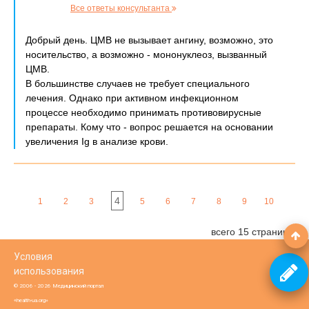
Все ответы консультанта
Добрый день. ЦМВ не вызывает ангину, возможно, это
носительство, а возможно - мононуклеоз, вызванный
ЦМВ.
В большинстве случаев не требует специального
лечения. Однако при активном инфекционном
процессе необходимо принимать противовирусные
препараты. Кому что - вопрос решается на основании
увеличения Ig в анализе крови.
4
1
2
3
5
6
7
8
9
10
всего 15 страниц
Условия
использования
© 2006 - 2026 Медицинский портал
«health-ua.org»