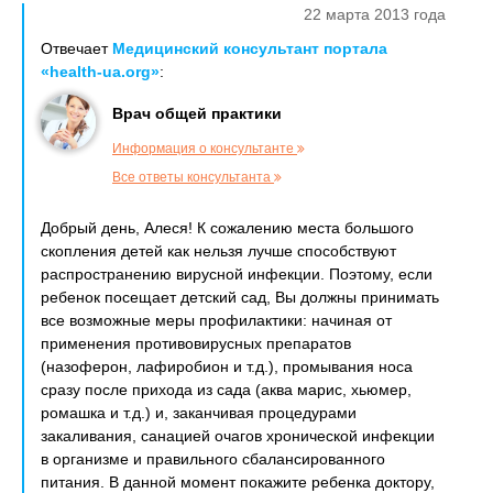
22 марта 2013 года
Отвечает
Медицинский консультант портала
«health-ua.org»
:
Врач общей практики
Информация о консультанте
Все ответы консультанта
Добрый день, Алеся! К сожалению места большого
скопления детей как нельзя лучше способствуют
распространению вирусной инфекции. Поэтому, если
ребенок посещает детский сад, Вы должны принимать
все возможные меры профилактики: начиная от
применения противовирусных препаратов
(назоферон, лафиробион и т.д.), промывания носа
сразу после прихода из сада (аква марис, хьюмер,
ромашка и т.д.) и, заканчивая процедурами
закаливания, санацией очагов хронической инфекции
в организме и правильного сбалансированного
питания. В данной момент покажите ребенка доктору,