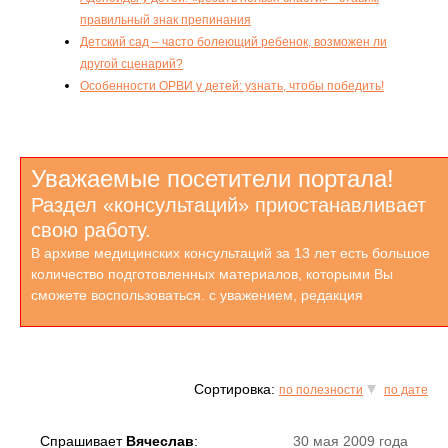
правильный знак препинания
Детский сад – часто болеющий ребенок, возможен ли
другой сценарий?
Особенности ОРВИ у детей: узнать, чтобы победить!
Уважаемые посетители портала!
Раздел «консультаций» приостанавливает
свою работу.
В архиве медицинских консультаций за 13 лет есть большое
количество подготовленных материалов, которыми Вы
сможете воспользоваться. с уважением, редакция
Сортировка:
по полезности
по дате
Спрашивает
Вячеслав
:
30 мая 2009 года