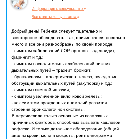
Информация о консультанте
Все ответы консультанта
Добрый день! Ребенка следует тщательно и
всесторонне обследовать. Так, причин кашля довольно
много и все они разнообразны по своей природе:
- симптом заболеваний ЛОР-органов – аденоидит,
фарингит и т.д.;
- симптом воспалительных заболеваний нижних
дыхательных путей – трахеит, бронхит;
- бронхоспазм – аллергического генеза, вследствие
обструкции дыхательных путей (закупорки) и т.д.;
- симптом глистной инвазии;
- симптом увеличенной вилочковой железы;
- как симптом врожденных аномалий развития
строения бронхолегочной системы.
Я перечислила только основные из возможных
причинных факторов, способных вызывать кашлевой
рефлекс. И только детальное обследование (общий
анализ крови, мочи и мокроты, рентгеннограмма