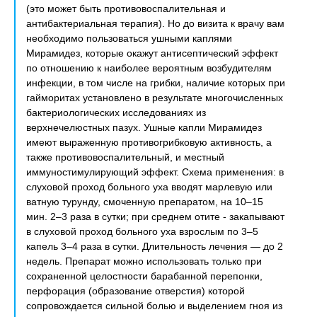
(это может быть противовоспалительная и
антибактериальная терапия). Но до визита к врачу вам
необходимо пользоваться ушными каплями
Мирамидез, которые окажут антисептический эффект
по отношению к наиболее вероятным возбудителям
инфекции, в том числе на грибки, наличие которых при
гайморитах установлено в результате многочисленных
бактериологических исследованиях из
верхнечелюстных пазух. Ушные капли Мирамидез
имеют выраженную противогрибковую активность, а
также противовоспалительный, и местный
иммуностимулирующий эффект. Схема применения: в
слуховой проход больного уха вводят марлевую или
ватную турунду, смоченную препаратом, на 10–15
мин. 2–3 раза в сутки; при среднем отите - закапывают
в слуховой проход больного уха взрослым по 3–5
капель 3–4 раза в сутки. Длительность лечения — до 2
недель. Препарат можно использовать только при
сохраненной целостности барабанной перепонки,
перфорация (образование отверстия) которой
сопровождается сильной болью и выделением гноя из