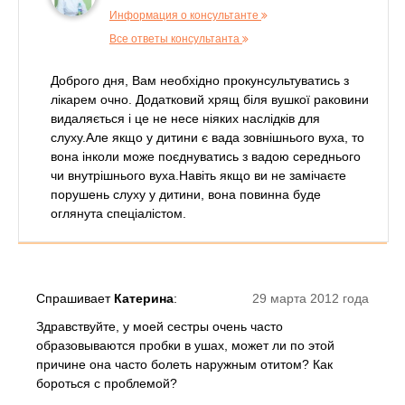
Информация о консультанте
Все ответы консультанта
Доброго дня, Вам необхідно прокунсультуватись з
лікарем очно. Додатковий хрящ біля вушкої раковини
видаляється і це не несе ніяких наслідків для
слуху.Але якщо у дитини є вада зовнішнього вуха, то
вона інколи може поєднуватись з вадою середнього
чи внутрішнього вуха.Навіть якщо ви не замічаєте
порушень слуху у дитини, вона повинна буде
оглянута спеціалістом.
Спрашивает
Катерина
:
29 марта 2012 года
Здравствуйте, у моей сестры очень часто
образовываются пробки в ушах, может ли по этой
причине она часто болеть наружным отитом? Как
бороться с проблемой?