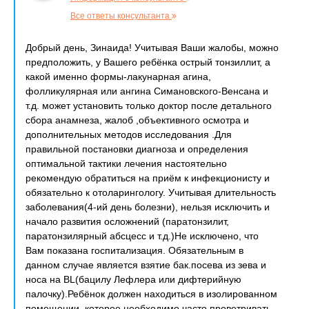
Все ответы консультанта
Добрый день, Зинаида! Учитывая Ваши жалобы, можно
предположить, у Вашего ребёнка острый тонзиллит, а
какой именно формы-лакунарная агина,
фолликулярная или ангина Симановского-Венсана и
т.д. может установить только доктор после детального
сбора анамнеза, жалоб ,объективного осмотра и
дополнительных методов исследования .Для
правильной постановки диагноза и определения
оптимальной тактики лечения настоятельно
рекомендую обратиться на приём к инфекционисту и
обязательно к отоларингологу. Учитывая длительность
заболевания(4-ий день болезни), нельзя исключить и
начало развития осложнений (паратонзилит,
паратонзилярный абсцесс и т.д.)Не исключено, что
Вам показана госпитализация. Обязательным в
данном случае является взятие бак.посева из зева и
носа на BL(бацилу Лефлера или дифтерийную
палочку).Ребёнок должен находиться в изолированном
помещении, которое необходимо часто проветривать,