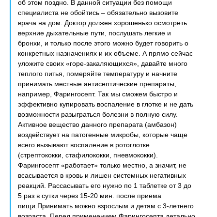
об этом поздно. В данной ситуации без помощи
специалиста не обойтись – обязательно вызовите
врача на дом. Доктор должен хорошенько осмотреть
верхние дыхательные пути, послушать легкие и
бронхи, и только после этого можно будет говорить о
конкретных назначениях и их объеме. А прямо сейчас
уложите своих «горе-закаляющихся», давайте много
теплого питья, померяйте температуру и начните
принимать местные антисептические препараты,
например, Фарингосепт. Так мы сможем быстро и
эффективно купировать воспаление в глотке и не дать
возможности разыграться болезни в полную силу.
Активное вещество данного препарата (амбазон)
воздействует на патогенные микробы, которые чаще
всего вызывают воспаление в ротоглотке
(стрептококки, стафилококки, пневмококки).
Фарингосепт «работает» только местно, а значит, не
всасывается в кровь и лишен системных негативных
реакций. Рассасывать его нужно по 1 таблетке от 3 до
5 раз в сутки через 15-20 мин. после приема
пищи.Принимать можно взрослым и детям с 3-летнего
возраста. Перед применением Фарингосепта детально