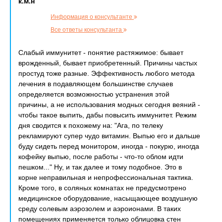
к.м.н
Информация о консультанте
Все ответы консультанта
Слабый иммунитет - понятие растяжимое: бывает
врожденный, бывает приобретенный. Причины частых
простуд тоже разные. Эффективность любого метода
лечения в подавляющем большинстве случаев
определяется возможностью устранения этой
причины, а не использования модных сегодня веяний -
чтобы такое выпить, дабы повысить иммунитет. Режим
дня сводится к похожему на: "Ага, по телеку
рекламируют супер чудо витамин. Выпью его и дальше
буду сидеть перед монитором, иногда - покурю, иногда
кофейку выпью, после работы - что-то облом идти
пешком..." Ну, и так далее и тому подобное. Это в
корне неправильная и непрофессиональная тактика.
Кроме того, в соляных комнатах не предусмотрено
медицинское оборудование, насыщающее воздушную
среду солевым аэрозолем и аэроионами. В таких
помещениях применяется только облицовка стен