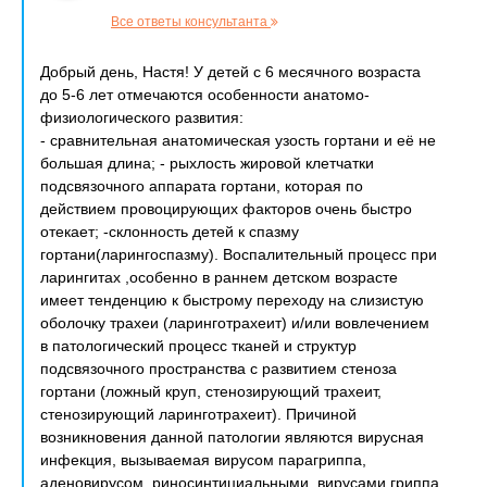
Все ответы консультанта
Добрый день, Настя! У детей с 6 месячного возраста
до 5-6 лет отмечаются особенности анатомо-
физиологического развития:
- сравнительная анатомическая узость гортани и её не
большая длина; - рыхлость жировой клетчатки
подсвязочного аппарата гортани, которая по
действием провоцирующих факторов очень быстро
отекает; -склонность детей к спазму
гортани(ларингоспазму). Воспалительный процесс при
ларингитах ,особенно в раннем детском возрасте
имеет тенденцию к быстрому переходу на слизистую
оболочку трахеи (ларинготрахеит) и/или вовлечением
в патологический процесс тканей и структур
подсвязочного пространства с развитием стеноза
гортани (ложный круп, стенозирующий трахеит,
стенозирующий ларинготрахеит). Причиной
возникновения данной патологии являются вирусная
инфекция, вызываемая вирусом парагриппа,
аденовирусом, риносинтициальными, вирусами гриппа