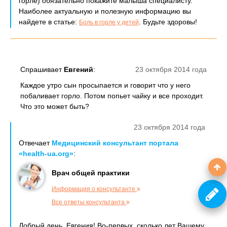
горле) обязательно покажите малыша специалисту.
Наиболее актуальную и полезную информацию вы
найдете в статье:
. Будьте здоровы!
Боль в горле у детей
Спрашивает
Евгений
:
23 октября 2014 года
Каждое утро сын просыпается и говорит что у него
побаливает горло. Потом попьет чайку и все проходит.
Что это может быть?
23 октября 2014 года
Отвечает
Медицинский консультант портала
«health-ua.org»
:
Врач общей практики
Информация о консультанте
Все ответы консультанта
Добрый день, Евгения! Во-первых, сколько лет Вашему