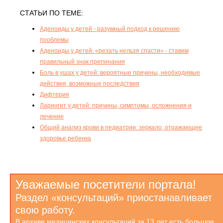
СТАТЬИ ПО ТЕМЕ:
Аденоиды у детей - разумный подход к решению
проблемы
Аденоиды у детей: «резать нельзя спасти» - ставим
правильный знак препинания
Боль в ушах у детей: вероятные причины, необходимые
действия, возможные последствия
Дифтерия
Ларингит у детей: причины, симптомы, осложнения и
лечение
Общий анализ крови в педиатрии: зеркало, отражающее
здоровье ребенка
Уважаемые посетители портала!
Раздел «консультаций» приостанавливает
свою работу.
В архиве медицинских консультаций за 13 лет есть большое