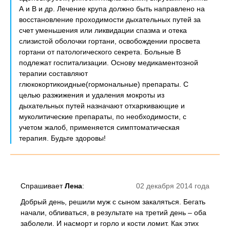
А и В и др. Лечение крупа должно быть направлено на
восстановление проходимости дыхательных путей за
счет уменьшения или ликвидации спазма и отека
слизистой оболочки гортани, освобождении просвета
гортани от патологического секрета. Больные В
подлежат госпитализации. Основу медикаментозной
терапии составляют
глюкокортикоидные(гормональные) препараты. С
целью разжижения и удаления мокроты из
дыхательных путей назначают отхаркивающие и
муколитические препараты, по необходимости, с
учетом жалоб, применяется симптоматическая
терапия. Будьте здоровы!
Спрашивает
Лена
:
02 декабря 2014 года
Добрый день, решили муж с сыном закаляться. Бегать
начали, обливаться, в результате на третий день – оба
заболели. И насморт и горло и кости ломит. Как этих