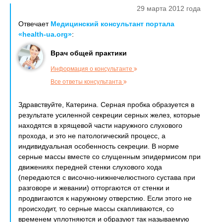
29 марта 2012 года
Отвечает
Медицинский консультант портала
«health-ua.org»
:
Врач общей практики
Информация о консультанте
Все ответы консультанта
Здравствуйте, Катерина. Серная пробка образуется в
результате усиленной секреции серных желез, которые
находятся в хрящевой части наружного слухового
прохода, и это не патологический процесс, а
индивидуальная особенность секреции. В норме
серные массы вместе со слущенным эпидермисом при
движениях передней стенки слухового хода
(передаются с височно-нижнечелюстного сустава при
разговоре и жевании) отторгаются от стенки и
продвигаются к наружному отверстию. Если этого не
происходит, то серные массы скапливаются, со
временем уплотняются и образуют так называемую