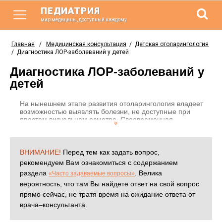
ПЕДИАТРИЯ
мир медицины, доступный каждому
Главная
/
Медицинская консультация
/
Детская отоларингология
/
Диагностика ЛОР-заболеваний у детей
Диагностика ЛОР-заболеваний у
детей
На нынешнем этапе развития отоларингология владеет
возможностью выявлять болезни, не доступные при
простом визуальном осмотре. Своевременная
диагностика поможет назначить эффективное лечение и
уберечь ребенка от тяжелых осложнений ЛОР-
заболеваний.
ВНИМАНИЕ!
Перед тем как задать вопрос,
рекомендуем Вам ознакомиться с содержанием
раздела
. Велика
«Часто задаваемые вопросы»
вероятность, что там Вы найдете ответ на свой вопрос
прямо сейчас, не тратя время на ожидание ответа от
врача–консультанта.