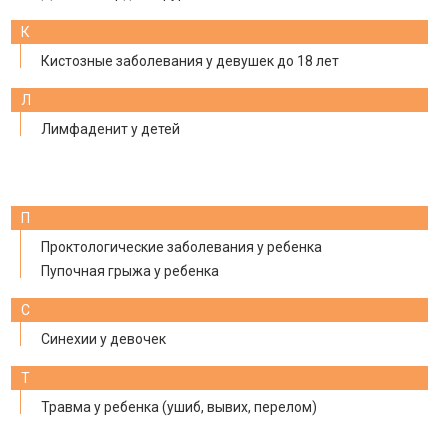
К
Кистозные заболевания у девушек до 18 лет
Л
Лимфаденит у детей
П
Проктологические заболевания у ребенка
Пупочная грыжа у ребенка
С
Синехии у девочек
Т
Травма у ребенка (ушиб, вывих, перелом)