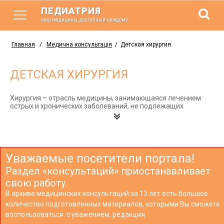
ПЕДИАТРИЯ
мир медицины, доступный каждому
Главная
/
Медична консультація
/
Детская хирургия
ДЕТСКАЯ ХИРУРГИЯ
Хирургия – отрасль медицины, занимающаяся лечением
острых и хронических заболеваний, не подлежащих
консервативному лечению. Детская хирургия, кроме того,
занимается устранением пороков развития внутренних
органов, восстановлением их структуры и функции.
Уважаемые посетители портала!
Раздел «консультаций» приостанавливает
свою работу.
В архиве медицинских консультаций за 13 лет есть большое
количество подготовленных материалов, которыми Вы сможете
воспользоваться. с уважением, редакция