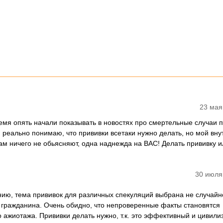
23 мая
время опять начали показывать в новостях про смертельные случаи 
я реально понимаю, что прививки всетаки нужно делать, но мой вн
нам ничего не обьясняют, одна наднежда на ВАС! Делать прививку и
30 июля
ию, тема прививок для различных спекуляций выбрана не случайно,
о гражданина. Очень обидно, что непроверенные факты становятся
 ажиотажа. Прививки делать нужно, т.к. это эффективный и цивил