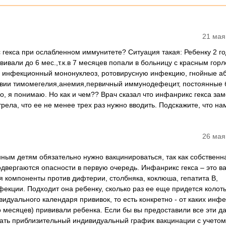
21 мая
гекса при ослабленном иммунитете? Ситуация такая: Ребенку 2 го
ивали до 6 мес.,т.к.в 7 месяцев попали в больницу с красным горл
в: инфекционный мононуклеоз, ротовирусную инфекцию, гнойные а
дствии тимомегелия,анемия,первичный иммунодефецит, постоянные 
о, я понимаю. Но как и чем?? Врач сказал что инфанрикс гекса за
трела, что ее не менее трех раз нужно вводить. Подскажите, что на
26 мая
ным детям обязательно нужно вакцинироваться, так как собственн
подвергаются опасности в первую очередь. Инфанрикс гекса – это в
я компоненты против дифтерии, столбняка, коклюша, гепатита В,
екции. Подходит она ребенку, сколько раз ее еще придется колоть
видуального календаря прививок, то есть конкретно - от каких инфе
о месяцев) прививали ребенка. Если бы вы предоставили все эти д
ть приблизительный индивидуальный график вакцинации с учетом