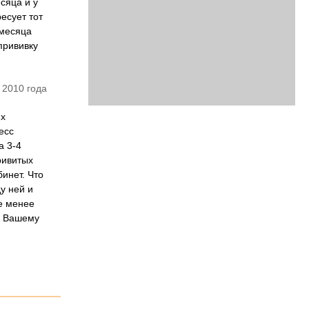
сяца и у
есует тот
 месяца
прививку
 2010 года
их
есс
а 3-4
ривитых
инет. Что
у ней и
е менее
их Вашему