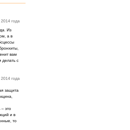
 2014 года
да. Из
ом, а в
бсцессы
бронхиты,
менит вам
м делать с
 2014 года
ая защита
акцина,
 – это
кций и в
анные, то