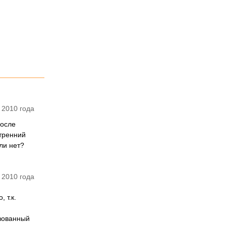
 2010 года
после
утренний
ли нет?
 2010 года
 т.к.
изованный