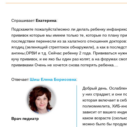
Спрашивает
Екатерина
:
Подскажите пожалуйста!можно ли делать ребенку инфанрикс 
прививок которые мы имеем только те, которые по плану прив
последствии перенесли из за халатного отношения докторо
ягодиц (зеленящий стрептокок обнаружили), а как в после
ангины,ОРВИ и т.д. Сейчас ребенку 2 года. Прививаться нужн
кучу прививок, и ее яко бы один раз колят, а на форумах смо
прививками Очень не хочется снова потерять ребенка....
Отвечает
Шиш Елена Борисовна
:
Добрый день. Ослаблен
у них страдает, и они 
которая включает в себ
полиомиелита, ХИБ-инф
зависит от вашего инди
каком возрасте (скольк
Врач педиатр
можно было бы продума