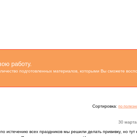
вою работу.
оличество подготовленных материалов, которыми Вы сможете воспо
Сортировка:
по полезн
30 марта
 по истечению всех праздников мы решили делать прививку, но тут