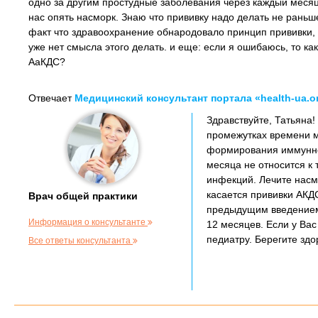
одно за другим простудные заболевания через каждый месяц-
нас опять насморк. Знаю что прививку надо делать не раньш
факт что здравоохранение обнародовало принцип прививки, е
уже нет смысла этого делать. и еще: если я ошибаюсь, то к
АаКДС?
Отвечает
Медицинский консультант портала «health-ua.o
Здравствуйте, Татьяна!
промежутках времени м
формирования иммунног
месяца не относится к
инфекций. Лечите насм
касается прививки АКДС
Врач общей практики
предыдущим введением 
Информация о консультанте
12 месяцев. Если у Вас
педиатру. Берегите здо
Все ответы консультанта