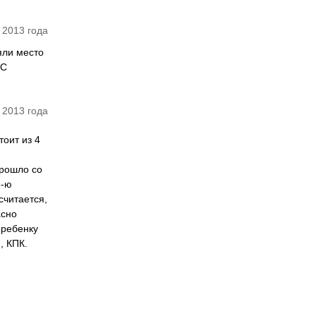
 2013 года
яли место
 С
 2013 года
оит из 4
прошло со
3-ю
считается,
асно
 ребенку
, КПК.