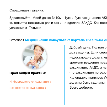
Спрашивает
татьяна
:
Здравствуйте! Моей дочке 3г.10м., 1ую и 2ую вакцинацию А
жительства несколько раз и так и не сделали 3АКДС. Как пос
уважением, Татьяна.
Отвечает
Медицинский консультант портала «health-ua.o
Добрый день. Полная с
доз вакцины. Если сер
недостающие дозы с ми
времени введения пред
вакцинацию АКДС, а чер
что вакцинация по воз
Врач общей практики
Календарю прививок Укр
Информация о консультанте
должны быть сделаны п
Всего доброго.
Все ответы консультанта