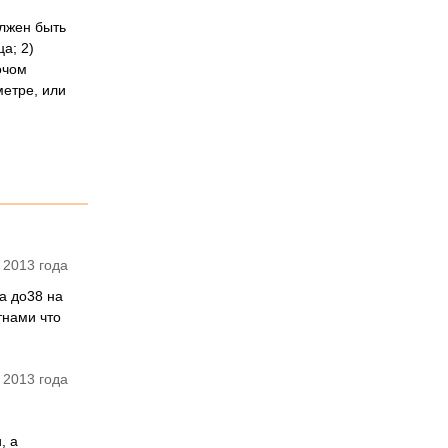
лжен быть
а; 2)
очом
метре, или
 2013 года
а до38 на
тнами что
 2013 года
, а