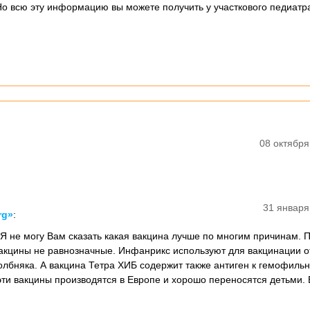
Но всю эту информацию вы можете получить у участкового педиатра
08 октября
31 января
rg»
:
 Я не могу Вам сказать какая вакцина лучше по многим причинам. 
 вакцины не равнозначные. Инфанрикс используют для вакцинации о
олбняка. А вакцина Тетра ХИБ содержит также антиген к гемофиль
эти вакцины производятся в Европе и хорошо переносятся детьми. 