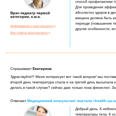
способ профилактики т
Для проведения эффект
абсолютно здоров в де
Врач педиатр первой
категории, к.м.н.
вакцина должна быть ка
периоде (повышение те
Информация о консультанте
другие особенности, ко
Все ответы консультанта
Спрашивает
Екатерина
:
Здраствуйте!!! Меня интерисует вот такой вопром! мы поста
второй день температура спала и на третий день высыпала 
делать в такой случае? сейчас даю только пока фенистил. За
Отвечает
Медицинский консультант портала «health-ua.o
Добрый день. К неблаг
температуры тела. К о