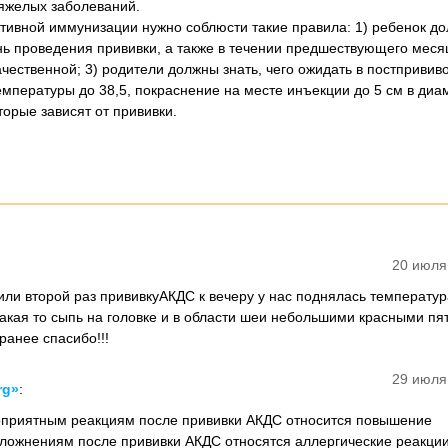
яжелых заболеваний.
ивной иммунизации нужно соблюсти такие правила: 1) ребенок до
нь проведения прививки, а также в течении предшествующего месяц
чественной; 3) родители должны знать, чего ожидать в постпривив
мпературы до 38,5, покраснение на месте инъекции до 5 см в диа
торые зависят от прививки.
20 июля
вили второй раз прививкуАКДС к вечеру у нас поднялась температур
какая то сыпь на головке и в области шеи небольшими красными пя
ранее спасибо!!!
29 июля
rg»
:
оприятным реакциям после прививки АКДС относится повышение
сложнениям после прививки АКДС относятся аллергические реакции