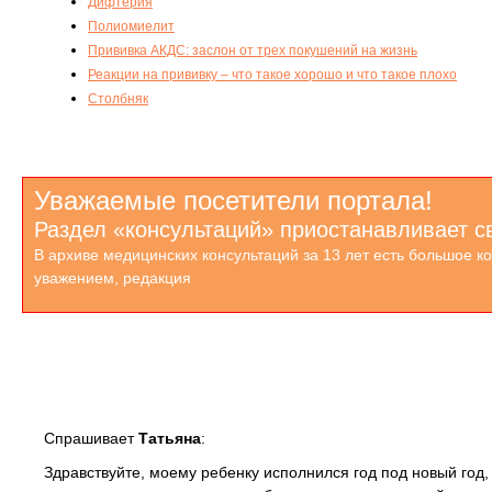
Дифтерия
Полиомиелит
Прививка АКДС: заслон от трех покушений на жизнь
Реакции на прививку – что такое хорошо и что такое плохо
Столбняк
Уважаемые посетители портала!
Раздел «консультаций» приостанавливает с
В архиве медицинских консультаций за 13 лет есть большое к
уважением, редакция
Спрашивает
Татьяна
:
Здравствуйте, моему ребенку исполнился год под новый год,