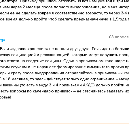
полтора. Прививку пришлось отложить. И вот нам уже год и три ме
е чем через 2 месяца после полного выздоровления, но меня интер
сли ее не сделать вовремя соответственно возрасту, то через 3-4
акое время должно пройти чтоб сделать предназначенную в 1,5года 
08 апреля
rg»
:
 Вы и «здравоохранение» не поняли друг друга. Речь идет о больш
ежду вакцинацией и ревакцинацией, которые могут нарушить проц
о ответа на введение вакцины. Сдвиг в прививочном календаре н
 таким случаям и не нарушает формирование иммунитета против п
орк и сразу после выздоровления отправляйтесь в прививочный каб
 в 18 месяцев, то здесь действует только одно ограничение – межд
вакцины (то есть между 3 и 4 прививками АКДС) должно пройти н
 есть вопросы по календарю прививок – не стесняйтесь задавать 
ровье!