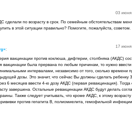
03 июня
КДС сделали по возрасту в срок. По семейным обстоятельствам мен
тупить в этой ситуации правильно? Помогите, пожалуйста, советом.
17 июня
rg»
:
ерия вакцинации против коклюша, дифтерии, столбняка (АКДС) сост
ия вакцинации была прервана по любым причинам, то нужно ввести
нимальными интервалами, независимо от того, сколько времени 
ыдущей дозы. Это значит, что сейчас Вы должны сделать ребенку 
ез 6 месяцев ввести 4-ю дозу АКДС (первая ревакцинация). Тогда 
расту завершена. Остальные ревакцинации АКДС будут делать согл
аины. Также следует учитывать, что кроме АКДС, к этому возрасту
рививки против гепатита В, полиомиелита, гемофильной инфекции