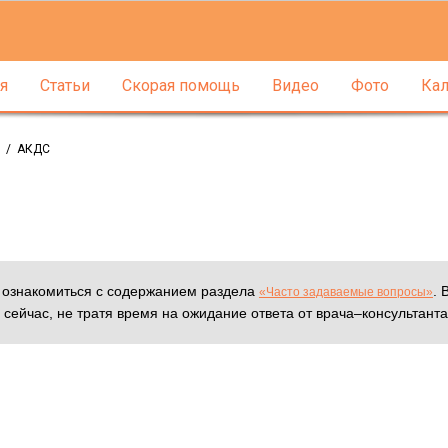
я
Статьи
Скорая помощь
Видео
Фото
Кал
/
АКДС
м ознакомиться с содержанием раздела
. 
«Часто задаваемые вопросы»
 сейчас, не тратя время на ожидание ответа от врача–консультанта