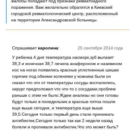
жалобы попадают под признаки ревматоидного
поражения. Вам желательно обратится в Киевский
городской ревматологический центр, расположенный
на территории Александровской больницы.
Спрашивает
каролина
:
25 сентября 2014 года
У ребенка 4 дня температура насморк,зуб вылазит
38,3 и конечная 38,7 лечила анафероном и називином
нос на ногах появились красные уплотненные шишки
горячие под обеими коленями у кожника были он
сказал что это от температуры сосуды воспалились,
хирург предположил что что-то с сосудами,проблем
раньше с этим не было.Ждем анализы но они готовы
будут только в понедельник.а красные пятна пошли
еще выше сегодня, и температура еще выше
39,5.Сегодня только первый день стали принимать
антибиотик,Сегодня только так как 2 недели назад
болели и пропивали антибиотик,Что это может быть?