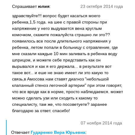
Спрашивает
юлия
:
23 октября 2014 года
здравствуйте!!! вопрос будет касаться моего
ребенка,1,5 года. на шее с правой стороны при
напряжение у него выдувается вена круглым
комочком, скажите пожалуйста страшно ли это??
появиилось все после длительного напряжения у
ребенка, летом попали в больницу с отравление, где
мне сказали каждые 10 мин заливать в ребенка воду
шприцом, и можете себе представить как он
вырывался и как я его держала... в результате вот
такое вот... и еше не знаю имеет ли это какую то
связь,в Амосова нам ставят диагноз "небольшой
клапанный стеноз легочной артерии" при этом говорят,
что все вроде как в норме, просто наблюдаемся. может
можно сделать узи или сходить к какому то
специалисту, там же, что посоветуете? заранее
благодарю за ответ. спасибо!
07 ноября 2014 года
Отвечает
Гударенко Вера Юрьевна
: