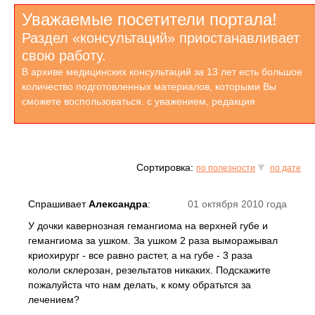
Уважаемые посетители портала!
Раздел «консультаций» приостанавливает
свою работу.
В архиве медицинских консультаций за 13 лет есть большое
количество подготовленных материалов, которыми Вы
сможете воспользоваться. с уважением, редакция
Сортировка:
по полезности
по дате
Спрашивает
Александра
:
01 октября 2010 года
У дочки кавернозная гемангиома на верхней губе и
гемангиома за ушком. За ушком 2 раза выморажывал
криохирург - все равно растет, а на губе - 3 раза
кололи склерозан, резельтатов никаких. Подскажите
пожалуйста что нам делать, к кому обратьтся за
лечением?