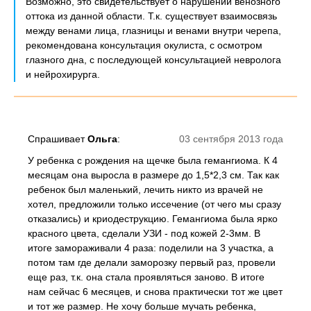
Возможно, это свидетельствует о нарушении венозного
оттока из данной области. Т.к. существует взаимосвязь
между венами лица, глазницы и венами внутри черепа,
рекомендована консультация окулиста, с осмотром
глазного дна, с последующей консультацией невролога
и нейрохирурга.
Спрашивает
Ольга
:
03 сентября 2013 года
У ребенка с рождения на щечке была гемангиома. К 4
месяцам она выросла в размере до 1,5*2,3 см. Так как
ребенок был маленький, лечить никто из врачей не
хотел, предложили только иссечение (от чего мы сразу
отказались) и криодеструкцию. Гемангиома была ярко
красного цвета, сделали УЗИ - под кожей 2-3мм. В
итоге замораживали 4 раза: поделили на 3 участка, а
потом там где делали заморозку первый раз, провели
еще раз, т.к. она стала проявляться заново. В итоге
нам сейчас 6 месяцев, и снова практически тот же цвет
и тот же размер. Не хочу больше мучать ребенка,