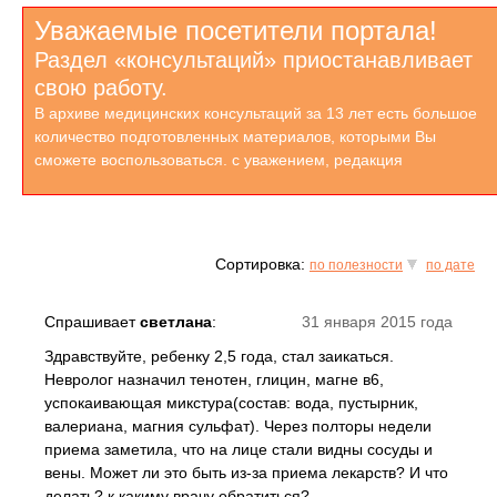
Уважаемые посетители портала!
Раздел «консультаций» приостанавливает
свою работу.
В архиве медицинских консультаций за 13 лет есть большое
количество подготовленных материалов, которыми Вы
сможете воспользоваться. с уважением, редакция
Сортировка:
по полезности
по дате
Спрашивает
светлана
:
31 января 2015 года
Здравствуйте, ребенку 2,5 года, стал заикаться.
Невролог назначил тенотен, глицин, магне в6,
успокаивающая микстура(состав: вода, пустырник,
валериана, магния сульфат). Через полторы недели
приема заметила, что на лице стали видны сосуды и
вены. Может ли это быть из-за приема лекарств? И что
делать? к какиму врачу обратиться?