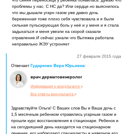
что синяя переносица у ребенка появилась. думаю что
проблемы у нас. С НС да? Или сердце.но выяснилось
что мы дышали угарн газом уже давно дочь
беременная тоже плохо себя чувствовала и я были
сильная пульсирующая боль у неё и у меня и я стала
задыхаться и меня увезли на скорой сказали
отравление.И сейчас узнали что Вытяжка работала
неправильно ЖЭУ устроняет
27 февраля 2015 года
Отвечает
Гударенко Вера Юрьевна
:
врач дерматовенеролог
Информация о консультанте
Все ответы консультанта
Здравствуйте Ольга! С Ваших слов Вы и Ваша дочь с
1,5 месячным ребенком отравились угарным газом и
прошли курс восстановления в стационаре. Ребенок и
на сегодняшний день находится на стационарном
лечении, его наблюдают специалисты и наверное его