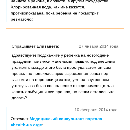
найдете в районе, в области, в другом государстве.
Хлорированная вода, как мне кажется,
противопоказана, пока ребенка не посмотрит
ревматолог.
Спрашивает
Елизавета
:
27 января 2014 года
здравствуйте!подскажите у ребенка на новогодние
праздники появился маленький прыщик под внешним
уголком глаза,до этого была простуда затем он сам
прошел но появилась ярко выраженная венка под
глазом и на переносице затем, уже на внутреннем
уголку глаза было восполнение в виде ячменя ,стала
капать альбуцин и все прошло, но венки остались что
делать?
10 февраля 2014 года
Отвечает
Медицинский консультант портала
«health-ua.org»
: