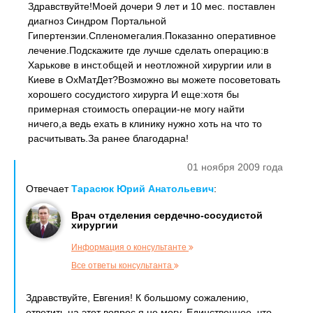
Здравствуйте!Моей дочери 9 лет и 10 мес. поставлен
диагноз Синдром Портальной
Гипертензии.Спленомегалия.Показанно оперативное
лечение.Подскажите где лучше сделать операцию:в
Харькове в инст.общей и неотложной хирургии или в
Киеве в ОхМатДет?Возможно вы можете посоветовать
хорошего сосудистого хирурга И еще:хотя бы
примерная стоимость операции-не могу найти
ничего,а ведь ехать в клинику нужно хоть на что то
расчитывать.За ранее благодарна!
01 ноября 2009 года
Отвечает
Тарасюк Юрий Анатольевич
:
Врач отделения сердечно-сосудистой
хирургии
Информация о консультанте
Все ответы консультанта
Здравствуйте, Евгения! К большому сожалению,
ответить на этот вопрос я не могу. Единственное, что