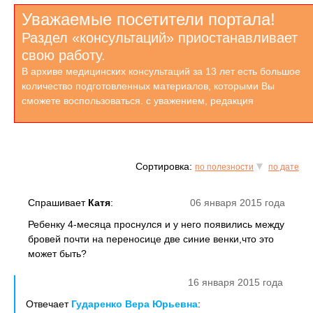
Уважаемые посетители портала!
Раздел «консультаций» приостанавливает
свою работу.
В архиве медицинских консультаций за 13 лет есть большое
количество подготовленных материалов, которыми Вы
сможете воспользоваться. с уважением, редакция
Сортировка:
по полезности
по дате
Спрашивает
Катя
:
06 января 2015 года
Ребенку 4-месяца проснулся и у него появились между
бровей почти на переносице две синие венки,что это
может быть?
16 января 2015 года
Отвечает
Гударенко Вера Юрьевна
: