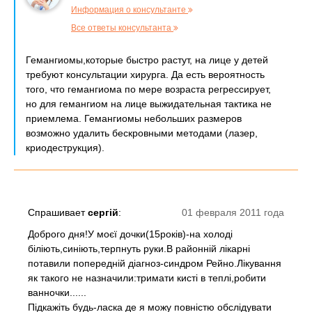
Информация о консультанте
Все ответы консультанта
Гемангиомы,которые быстро растут, на лице у детей
требуют консультации хирурга. Да есть вероятность
того, что гемангиома по мере возраста регрессирует,
но для гемангиом на лице выжидательная тактика не
приемлема. Гемангиомы небольших размеров
возможно удалить бескровными методами (лазер,
криодеструкция).
Спрашивает
сергій
:
01 февраля 2011 года
Доброго дня!У моєї дочки(15років)-на холоді
біліють,синіють,терпнуть руки.В районній лікарні
потавили попередній діагноз-синдром Рейно.Лікування
як такого не назначили:тримати кисті в теплі,робити
ванночки......
Підкажіть будь-ласка де я можу повністю обслідувати