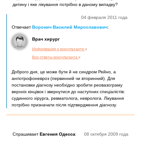
дитину і яке лікування потрібно в даному випадку?
04 февраля 2011 года
Отвечает
Воронич Василий Мирославович
:
Врач хирург
Информация о консультанте
Все ответы консультанта
Доброго дня, це може бути й не синдром Рейно, а
ангіотрофоневроз (первинний чи вторинний). Для
постановки діагнозу необхідно зробити реовазограму
верхніх кінцівок і звернутися до наступних спеціалістів:
судинного хірурга, ревматолога, невролога. Лікування
потрібно призначати після підтвердження діагнозу.
Спрашивает
Евгения Одесса
:
08 октября 2009 года