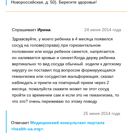
Новороссийская, д. 50). Берегите здоровье!
Спрашивает
Ирина
:
24 июня 2014 года
Здравсвуйте, у моего ребенка в 4 месяца появился
сосуд на голове(справа),при горизантальном
положении или когда ребенок смеется, напрягается,
он наливается кровью и синеет.Когда держу ребенка
вертикально то вид сосуда обычный. ходили к детскому
хирургу он поставил под вопросом формирующаяся
гемангиома или сосудистая мальформация, сказал
наблюдать и приити на повторный прием через 2
месяца. пожалуйста скажите может ли этот сосуд
пройти со временем сам и если это не гемангиома, то
что это? очень переживаю по этому поводу
25 июня 2014 года
Отвечает
Медицинский консультант портала
«health-ua.org»
: