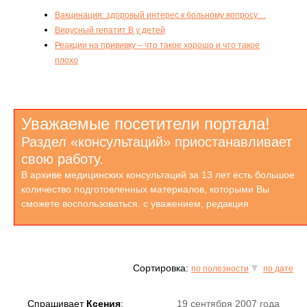
Вакцинация: здоровый интерес к больному вопросу…
Вирусный гепатит В у детей
Реакции на прививку – что такое хорошо и что такое
плохо
Уважаемые посетители портала!
Раздел «консультаций» приостанавливает
свою работу.
В архиве медицинских консультаций за 13 лет есть большое
количество подготовленных материалов, которыми Вы
сможете воспользоваться. с уважением, редакция
Сортировка:
по полезности
по дате
Спрашивает
Ксения
:
19 сентября 2007 года