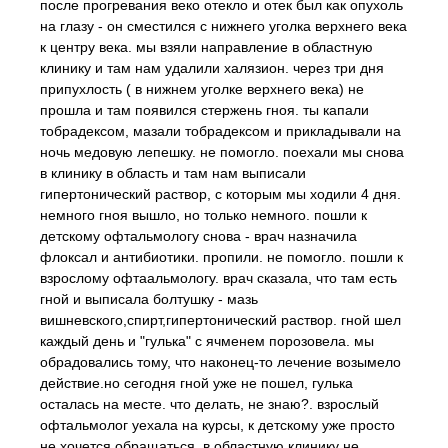
после прогревания веко отекло и отек был как опухоль
на глазу - он сместился с нижнего уголка верхнего века
к центру века. мы взяли направление в областную
клинику и там нам удалили халязион. через три дня
припухлость ( в нижнем уголке верхнего века) не
прошла и там появился стержень гноя. ты капали
тобрадексом, мазали тобрадексом и прикладывали на
ночь медовую лепешку. не помогло. поехали мы снова
в клинику в область и там нам выписали
гипертонический раствор, с которым мы ходили 4 дня.
немного гноя вышло, но только немного. пошли к
детскому офтальмологу снова - врач назначила
флоксал и антибиотики. пропили. не помогло. пошли к
взрослому офтаальмологу. врач сказала, что там есть
гной и выписала болтушку - мазь
вишневского,спирт,гипертонический раствор. гной шел
каждый день и "гулька" с ячменем порозовела. мы
обрадовались тому, что наконец-то лечение возымело
действие.но сегодня гной уже не пошел, гулька
осталась на месте. что делать, не знаю?. взрослый
офтальмолог уехала на курсы, к детскому уже просто
не хочется обращаться. в областную клинику не