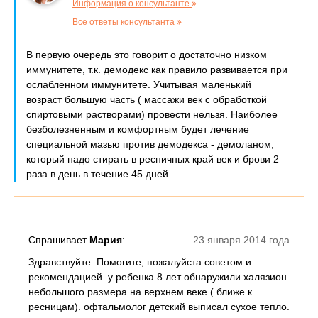
Информация о консультанте
Все ответы консультанта
В первую очередь это говорит о достаточно низком
иммунитете, т.к. демодекс как правило развивается при
ослабленном иммунитете. Учитывая маленький
возраст большую часть ( массажи век с обработкой
спиртовыми растворами) провести нельзя. Наиболее
безболезненным и комфортным будет лечение
специальной мазью против демодекса - демоланом,
который надо стирать в ресничных край век и брови 2
раза в день в течение 45 дней.
Спрашивает
Мария
:
23 января 2014 года
Здравствуйте. Помогите, пожалуйста советом и
рекомендацией. у ребенка 8 лет обнаружили халязион
небольшого размера на верхнем веке ( ближе к
ресницам). офтальмолог детский выписал сухое тепло.