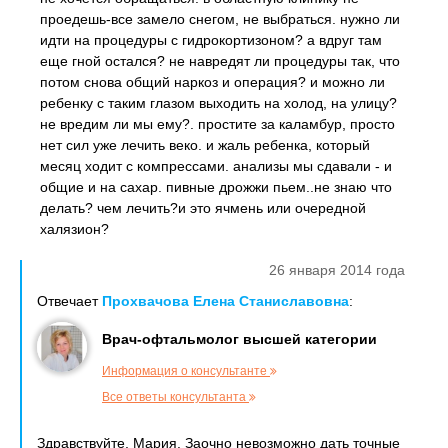
проедешь-все замело снегом, не выбраться. нужно ли
идти на процедуры с гидрокортизоном? а вдруг там
еще гной остался? не навредят ли процедуры так, что
потом снова общий наркоз и операция? и можно ли
ребенку с таким глазом выходить на холод, на улицу?
не вредим ли мы ему?. простите за каламбур, просто
нет сил уже лечить веко. и жаль ребенка, который
месяц ходит с компрессами. анализы мы сдавали - и
общие и на сахар. пивные дрожжи пьем..не знаю что
делать? чем лечить?и это ячмень или очередной
халязион?
26 января 2014 года
Отвечает
Прохвачова Елена Станиславовна
:
Врач-офтальмолог высшей категории
Информация о консультанте
Все ответы консультанта
Здравствуйте, Мария. Заочно невозможно дать точные