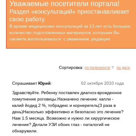
Уважаемые посетители портала!
Раздел «консультаций» приостанавливает
свою работу.
В архиве медицинских консультаций за 13 лет есть большое
количество подготовленных материалов, которыми Вы
сможете воспользоваться. с уважением, редакция
Сортировка:
по полезности
по дате
Спрашивает
Юрий
:
02 октября 2010 года
Здравствуйте. Ребенку поставлен диагноз-врожденное
помутнение роговицы.Назначено лечение: капли -
калий йодид 2 %, тобрадекс и корнерегель(3 раза в
день)Насколько эффективно и безопасно это лечение?
Нам 1.5 месяца. Возможно и нужно ли хирургическое
лечение? Делали УЗИ обоих глаз - паталогий не
обнаружили.