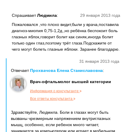
Спрашивает
Людмила
:
29 января 2013 года
Пожаловался ,что плохо видит,были у врача,поставила
диагноз-миопия 0,75-1,2д.,но ребёнка беспокоит боль
глазных яблок,говорит болит как синяк,иногда болит
только один глаз,поэтому трёт глаза.Подскажите от
чего могут болеть глазные яблоки. Заранее благодарю.
31 января 2013 года
Отвечает
Прохвачова Елена Станиславовна
:
Врач-офтальмолог высшей категории
Информация о консультанте
Все ответы консультанта
Здравствуйте, Людмила. Боли в глазах могут быть
вызваны чрезмерным напряжением внутриглазных
мышц, особенно, если ребенок много читает,
занимается за компьютером или играет в мобильном