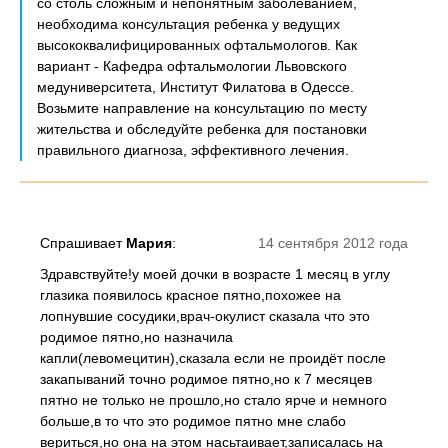
со столь сложным и непонятным заболеванием,
необходима консультация ребенка у ведущих
высококвалифицированных офтальмологов. Как
вариант - Кафедра офтальмологии Львовского
медуниверситета, Институт Филатова в Одессе.
Возьмите направление на консультацию по месту
жительства и обследуйте ребенка для постановки
правильного диагноза, эффективного лечения.
Спрашивает
Мария
:
14 сентября 2012 года
Здравствуйте!у моей дочки в возрасте 1 месяц в углу
глазика появилось красное пятно,похожее на
лопнувшие сосудики,врач-окулист сказала что это
родимое пятно,но назначила
капли(левомецитин),сказала если не проидёт после
закапываний точно родимое пятно,но к 7 месяцев
пятно не только не прошло,но стало ярче и немного
больше,в то что это родимое пятно мне слабо
вериться,но она на этом насьтаивает,записалась на