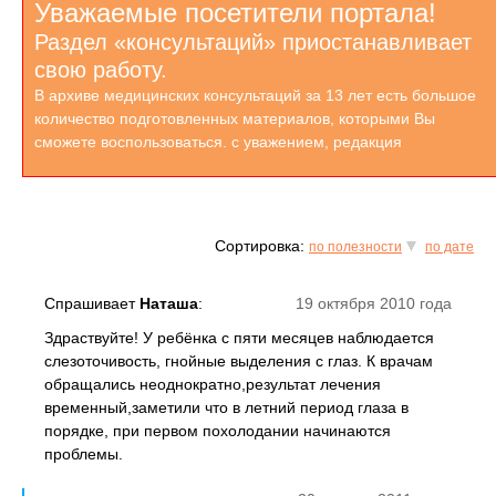
Уважаемые посетители портала!
Раздел «консультаций» приостанавливает
свою работу.
В архиве медицинских консультаций за 13 лет есть большое
количество подготовленных материалов, которыми Вы
сможете воспользоваться. с уважением, редакция
Сортировка:
по полезности
по дате
Спрашивает
Наташа
:
19 октября 2010 года
Здраствуйте! У ребёнка с пяти месяцев наблюдается
слезоточивость, гнойные выделения с глаз. К врачам
обращались неоднократно,результат лечения
временный,заметили что в летний период глаза в
порядке, при первом похолодании начинаются
проблемы.