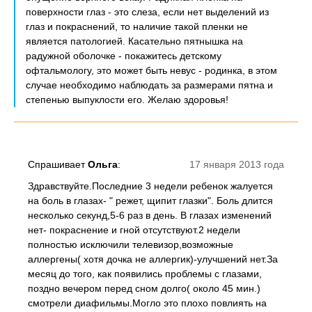
поверхности глаз - это слеза, если нет выделений из
глаз и покраснений, то наличие такой пленки не
является патологией. Касательно пятнышка на
радужной оболочке - покажитесь детскому
офтальмологу, это может быть невус - родинка, в этом
случае необходимо наблюдать за размерами пятна и
степенью выпуклости его. Желаю здоровья!
Спрашивает
Ольга
:
17 января 2013 года
Здравствуйте.Последние 3 недели ребенок жалуется
на боль в глазах- " режет, щипит глазки". Боль длится
несколько секунд,5-6 раз в день. В глазах изменений
нет- покраснение и гной отсутствуют.2 недели
полностью исключили телевизор,возможные
аллергены( хотя дочка не аллергик)-улучшений нет.За
месяц до того, как появились проблемы с глазами,
поздно вечером перед сном долго( около 45 мин.)
смотрели диафильмы.Могло это плохо повлиять на