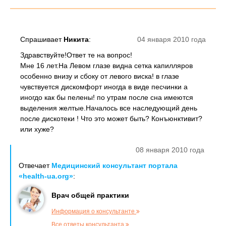
Спрашивает
Никита
:
04 января 2010 года
Здравствуйте!Ответ те на вопрос!
Мне 16 лет.На Левом глазе видна сетка капилляров
особенно внизу и сбоку от левого виска! в глазе
чувствуется дискомфорт иногда в виде песчинки а
иногдо как бы пелены! по утрам после сна имеются
выделения желтые.Началось все наследующий день
после дискотеки ! Что это может быть? Конъюнктивит?
или хуже?
08 января 2010 года
Отвечает
Медицинский консультант портала
«health-ua.org»
:
Врач общей практики
Информация о консультанте
Все ответы консультанта