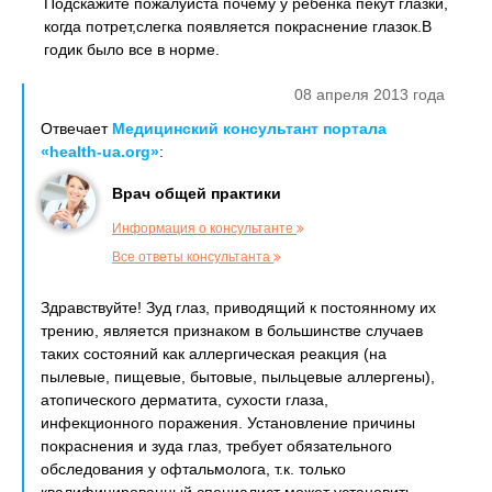
Подскажите пожалуйста почему у ребенка пекут глазки,
когда потрет,слегка появляется покраснение глазок.В
годик было все в норме.
08 апреля 2013 года
Отвечает
Медицинский консультант портала
«health-ua.org»
:
Врач общей практики
Информация о консультанте
Все ответы консультанта
Здравствуйте! Зуд глаз, приводящий к постоянному их
трению, является признаком в большинстве случаев
таких состояний как аллергическая реакция (на
пылевые, пищевые, бытовые, пыльцевые аллергены),
атопического дерматита, сухости глаза,
инфекционного поражения. Установление причины
покраснения и зуда глаз, требует обязательного
обследования у офтальмолога, т.к. только