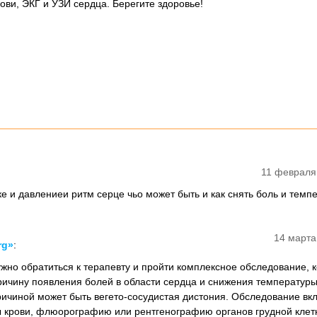
ови, ЭКГ и УЗИ сердца. Берегите здоровье!
11 февраля
ке и давлениеи ритм серце чьо может быть и как снять боль и темп
14 марта
rg»
:
ужно обратиться к терапевту и пройти комплексное обследование, 
ричину появления болей в области сердца и снижения температуры
ичиной может быть вегето-сосудистая дистония. Обследование вк
 крови, флюорографию или рентгенографию органов грудной клетк