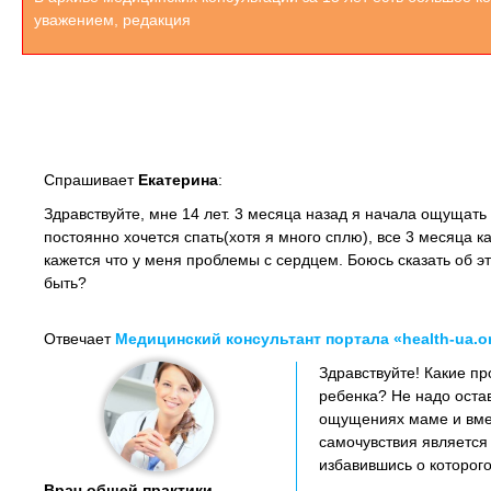
уважением, редакция
Спрашивает
Екатерина
:
Здравствуйте, мне 14 лет. 3 месяца назад я начала ощущать 
постоянно хочется спать(хотя я много сплю), все 3 месяца к
кажется что у меня проблемы с сердцем. Боюсь сказать об эт
быть?
Отвечает
Медицинский консультант портала «health-ua.o
Здравствуйте! Какие п
ребенка? Не надо оста
ощущениях маме и вмес
самочувствия является
избавившись о которого
Врач общей практики