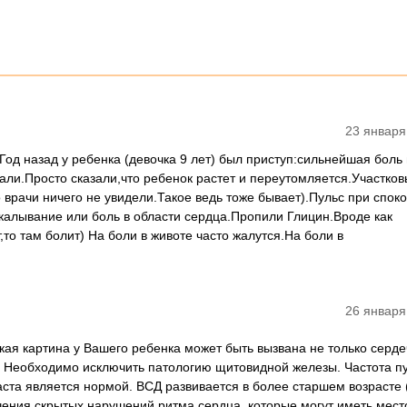
23 января
Год назад у ребенка (девочка 9 лет) был приступ:сильнейшая боль
зали.Просто сказали,что ребенок растет и переутомляется.Участко
врачи ничего не увидели.Такое ведь тоже бывает).Пульс при спок
окалывание или боль в области сердца.Пропили Глицин.Вроде как
,то там болит) На боли в животе часто жалутся.На боли в
26 января
кая картина у Вашего ребенка может быть вызвана не только серде
. Необходимо исключить патологию щитовидной железы. Частота п
аста является нормой. ВСД развивается в более старшем возрасте 
ючения скрытых нарушений ритма сердца, которые могут иметь мест