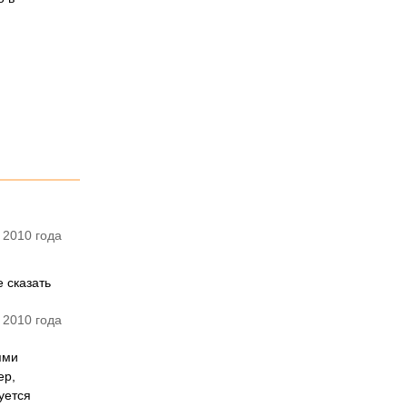
 2010 года
 сказать
 2010 года
ями
ер,
уется