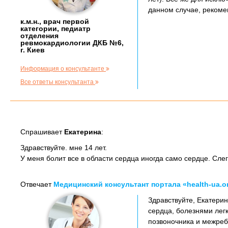
данном случае, рекоме
к.м.н., врач первой
категории, педиатр
отделения
ревмокардиологии ДКБ №6,
г. Киев
Информация о консультанте
Все ответы консультанта
Спрашивает
Екатерина
:
Здравствуйте. мне 14 лет.
У меня болит все в области сердца иногда само сердце. Сле
Отвечает
Медицинский консультант портала «health-ua.o
Здравствуйте, Екатерин
сердца, болезнями лег
позвоночника и межреб