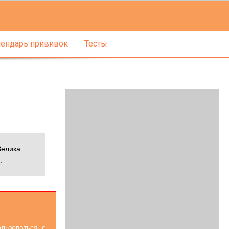
ендарь прививок
Тесты
Велика
.
льзоваться. с