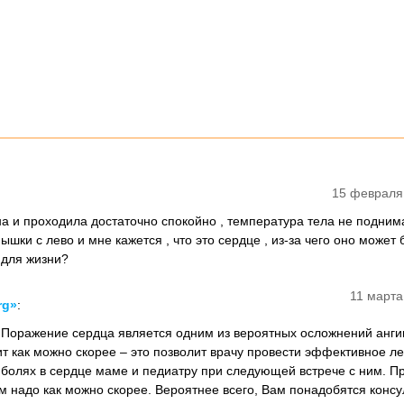
15 февраля
на и проходила достаточно спокойно , температура тела не подним
ышки с лево и мне кажется , что это сердце , из-за чего оно может 
о для жизни?
11 марта
rg»
:
! Поражение сердца является одним из вероятных осложнений анги
т как можно скорее – это позволит врачу провести эффективное ле
 болях в сердце маме и педиатру при следующей встрече с ним. П
м надо как можно скорее. Вероятнее всего, Вам понадобятся конс