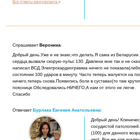
Все ответы консультанта
Спрашивает
Вероника
:
Добрый день.Уже и не знаю,что делать.Я сама из Беларусии.
сердца,вызвали скорую-пульс 130. Давлени мне так и не ска
написал ВСД.Электрокардиограмма ничего не показала(либо 
состоянии 100 ударов в минуту. Часто теперь жалуется на п
ничего,теперь снова.Появились боли в суставах(то там крутит
пояснице.Обследовались-НИЧЕГО,А нам от этого не легче.
Спасибо
Отвечает
Бурлака Евгения Анатольевна
:
Добрый день! Клиничес
сосудистой патологией
(100) для данного возр
лет). Все же для искл