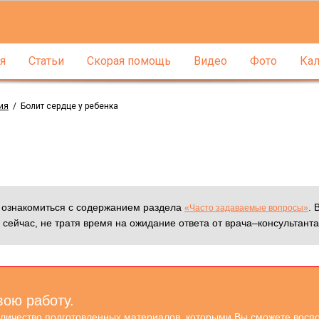
я
Статьи
Скорая помощь
Видео
Фото
Кал
ия
/
Болит сердце у ребенка
м ознакомиться с содержанием раздела
. 
«Часто задаваемые вопросы»
 сейчас, не тратя время на ожидание ответа от врача–консультанта
вою работу.
оличество подготовленных материалов, которыми Вы сможете воспо