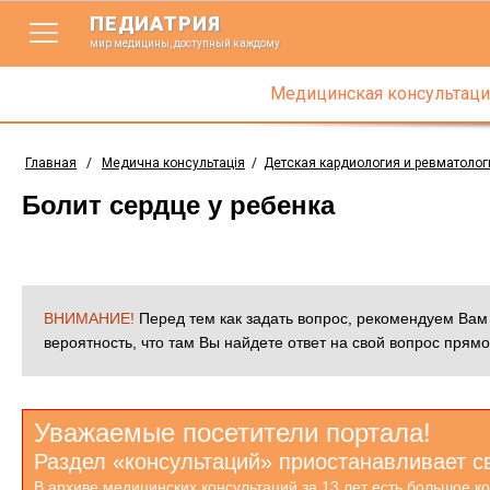
ПЕДИАТРИЯ
мир медицины, доступный каждому
Медицинская консультаци
Главная
/
Медична консультація
/
Детская кардиология и ревматолог
Болит сердце у ребенка
ВНИМАНИЕ!
Перед тем как задать вопрос, рекомендуем Ва
вероятность, что там Вы найдете ответ на свой вопрос прямо
Уважаемые посетители портала!
Раздел «консультаций» приостанавливает с
В архиве медицинских консультаций за 13 лет есть большое к