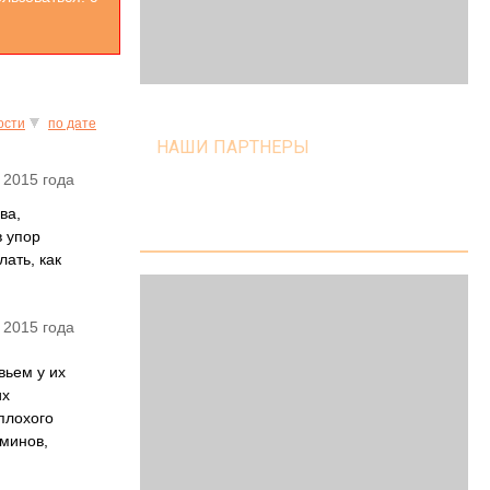
ости
по дате
НАШИ ПАРТНЕРЫ
 2015 года
ва,
в упор
ать, как
 2015 года
вьем у их
их
плохого
минов,