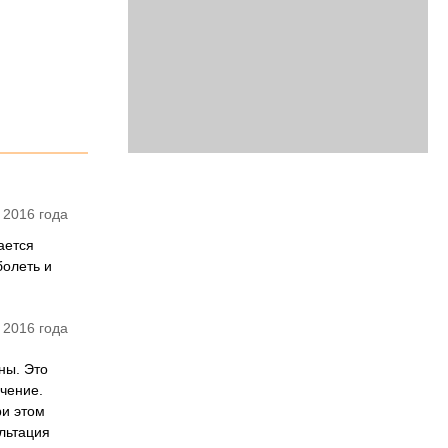
 2016 года
ается
болеть и
 2016 года
ны. Это
чение.
ри этом
ультация