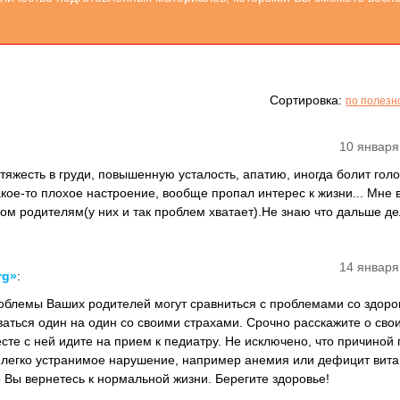
Сортировка:
по полезн
10 января
тяжесть в груди, повышенную усталость, апатию, иногда болит голо
акое-то плохое настроение, вообще пропал интерес к жизни... Мне 
ом родителям(у них и так проблем хватает).Не знаю что дальше дел
14 января
rg»
:
роблемы Ваших родителей могут сравниться с проблемами со здоро
ваться один на один со своими страхами. Срочно расскажите о сво
те с ней идите на прием к педиатру. Не исключено, что причиной 
 легко устранимое нарушение, например анемия или дефицит вита
 Вы вернетесь к нормальной жизни. Берегите здоровье!