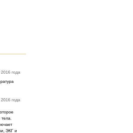
 2016 года
ература
 2016 года
которое
 тела.
лючает
и, ЭКГ и