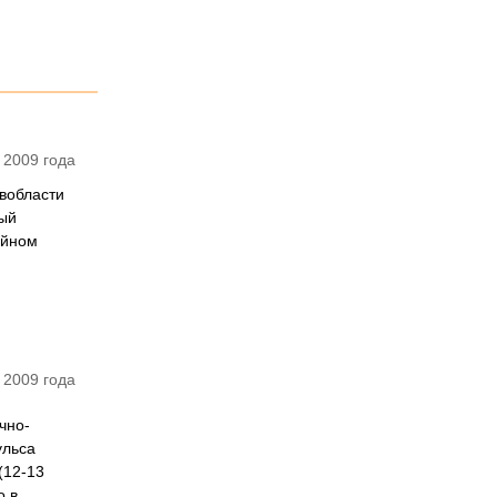
 2009 года
 вобласти
вый
ойном
 2009 года
чно-
ульса
(12-13
о в