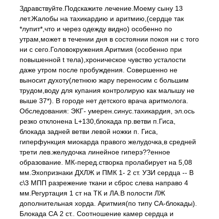
Здравствуйте.Подскажите лечение.Моему сыну 13
лет.Жалобы на тахикардию и аритмию,(сердце так
*лупит*,что и через одежду видно) особенно по
утрам,может в течении дня в состоянии покоя ни с того
ни с сего.Головокружения.Аритмия (особенно при
повышенной t тела),хроническое чувство усталости
даже утром после пробуждения. Совершенно не
выносит духоту(летнюю жару переносим с большим
трудом,воду для купания контролирую как малышу не
выше 37*). В городе нет детского врача аритмолога.
Обследования: ЭКГ- умерен.синус.тахикардия, эл.ось
резко отклонена L+130,блокада пр.ветви п.Гиса,
блокада задней ветви левой ножки п. Гиса,
гиперфункция миокарда правого желудочка,в средней
трети лев.желудочка линейное гиперэ??енное
образование. МК-перед.створка пролабирует на 5,08
мм.Эхопризнаки ДХЛЖ и ПМК 1- 2 ст. УЗИ сердца -- В
с\3 МПП разрежение ткани и сброс слева направо 4
мм.Регуртация 1 ст на ТК и ЛА.В полости ЛЖ
дополнительная хорда. Аритмия(по типу СА-блокады).
Блокада СА 2 ст.. Соотношение камер сердца и