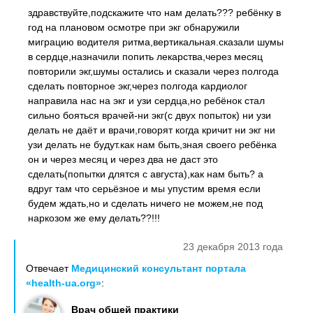
здравствуйте,подскажите что нам делать??? ребёнку в
год на плановом осмотре при экг обнаружили
миграцию водителя ритма,вертикальная.сказали шумы
в сердце,назначили попить лекарства,через месяц
повторили экг,шумы остались и сказали через полгода
сделать повторное экг,через полгода кардиолог
направила нас на экг и узи сердца,но ребёнок стал
сильно бояться врачей-ни экг(с двух попыток) ни узи
делать не даёт и врачи,говорят когда кричит ни экг ни
узи делать не будут.как нам быть,зная своего ребёнка
он и через месяц и через два не даст это
сделать(попытки длятся с августа),как нам быть? а
вдруг там что серьёзное и мы упустим время если
будем ждать,но и сделать ничего не можем,не под
наркозом же ему делать??!!!
23 декабря 2013 года
Отвечает
Медицинский консультант портала
«health-ua.org»
:
Врач общей практики