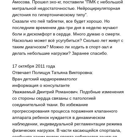
Амосова. Прошел эхо-кг, поставили "ПМК с небольшой
митральной недостаточностью. Нейроциркуляторная
дистония по гипертоническому типу".
Сказали что пей таблетки, все будет хорошо. Но
последним временем два-три дня в неделю мучают
боли и дискомфорт в сердце. Много думаю о смерти.
Насколько может всё усугубиться? Сколько лет живут с
таким диагнозом? Можно ли ходить в спорт-зал и
делать небольшие нагрузки? Заранее спасибо.
17 октября 2011 года
Отвечает Полищук Татьяна Викторовна:
Врач детский кардиоревматолог
информация о консультанте
Уважаемый Дмитрий Романович. Подобные изменения
со стороны сердца связаны с патологией
соединительной ткани. Во избежание
прогрессирования процесса поражения клапанного
аппарата ребенок нуждается в динамическом
наблюдении, индивидуальной регламентации режима
физических нагрузок. В части касающейся спортзала,
сообщите каким видом спорта собирается заняться –