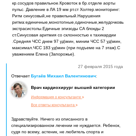
кр.сосудов правильное.Кровоток в бр.отделе аорты
пульс. Давление в ЛА 19 мм рт.ст Холтер.мониторинг:
Ритм синусовый,не правильный.Нарушения
ритма:единичные,монотопные,одиночные,желудочковые
экстрасистолы.Едичные эпизоды СА блокды 2
ст.Синусовая аритмия со склонностью к тахикардии
.Средняя ЧСС днем 97 уд\мин, миним ЧСС 57 уд\мин,
максимал.ЧСС 183 уд\мин (при подъеме на 7 этаж).С
уважением Елена (Запорожье).
27 февраля 2015 года
Отвечает
Бугаёв Михаил Валентинович
:
Врач кардиохирург высшей категории
Информация о консультанте
Все ответы консультанта
Здравствуйте. Ничего из описанного в
специализированном лечении не нуждается. Ребенок,
судя по всему, астеник, не любитель спорта и