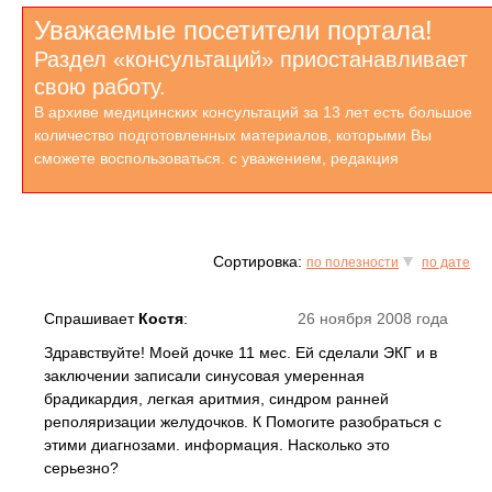
Уважаемые посетители портала!
Раздел «консультаций» приостанавливает
свою работу.
В архиве медицинских консультаций за 13 лет есть большое
количество подготовленных материалов, которыми Вы
сможете воспользоваться. с уважением, редакция
Сортировка:
по полезности
по дате
Спрашивает
Костя
:
26 ноября 2008 года
Здравствуйте! Моей дочке 11 мес. Ей сделали ЭКГ и в
заключении записали синусовая умеренная
брадикардия, легкая аритмия, синдром ранней
реполяризации желудочков. К Помогите разобраться с
этими диагнозами. информация. Насколько это
серьезно?