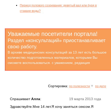
Период полового созревания: девятый вал или буря в
стакане воды?
Уважаемые посетители портала!
Раздел «консультаций» приостанавливает
свою работу.
В архиве медицинских консультаций за 13 лет есть большое
количество подготовленных материалов, которыми Вы
сможете воспользоваться. с уважением, редакция
Сортировка:
по полезности
по дате
Спрашивает
Алла
:
19 марта 2013 года
Здравствуйте.Мне 14 лет.Я хочу заняться сексом.Я