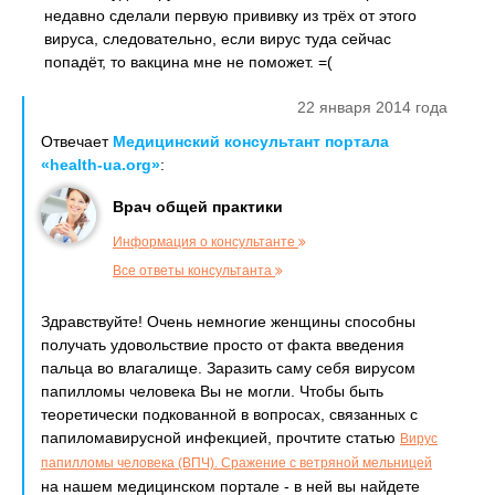
недавно сделали первую прививку из трёх от этого
вируса, следовательно, если вирус туда сейчас
попадёт, то вакцина мне не поможет. =(
22 января 2014 года
Отвечает
Медицинский консультант портала
«health-ua.org»
:
Врач общей практики
Информация о консультанте
Все ответы консультанта
Здравствуйте! Очень немногие женщины способны
получать удовольствие просто от факта введения
пальца во влагалище. Заразить саму себя вирусом
папилломы человека Вы не могли. Чтобы быть
теоретически подкованной в вопросах, связанных с
папиломавирусной инфекцией, прочтите статью
Вирус
папилломы человека (ВПЧ). Сражение с ветряной мельницей
на нашем медицинском портале - в ней вы найдете