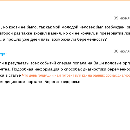
09 июня
, но крови не было, так как мой молодой человек был возбужден, о
второй раз также входил в меня, но он не кончил, и презерватив л
та, а прошло уже дней пять, возможна ли беременность?
30 июля
rg»
:
сли в результаты всех событий сперма попала на Ваши половые орг
оятна. Подробная информация о способах диагностики беременно
ся в статье
Что день грядущий нам готовит или как на ранних сроках диагно
едицинском портале. Берегите здоровье!