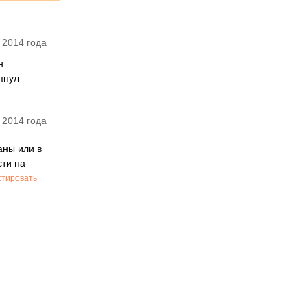
 2014 года
н
опнул
 2014 года
аны или в
сти на
стировать