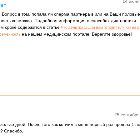
14 июня
rg»
:
! Вопрос в том, попала ли сперма партнера в или на Ваши половые
ность возможна. Подробная информация о способах диагностики
м сроке содержится в статье
Что день грядущий нам готовит или как на 
на нашем медицинском портале. Берегите здоровье!
еременность
25 сентября
колько дней. После того как кончил в меня первый раз прошла 1 н
т? Спасибо.