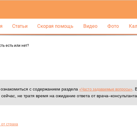
я
Статьи
Скорая помощь
Видео
Фото
Кал
ть есть или нет?
м ознакомиться с содержанием раздела
. 
«Часто задаваемые вопросы»
 сейчас, не тратя время на ожидание ответа от врача–консультанта
 от страха