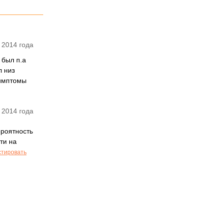
 2014 года
 был п.а
л низ
симптомы
 2014 года
ероятность
ти на
стировать