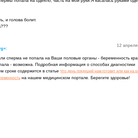
спермы попала на одеяло, часть на мои руки.Я касалась руками оде
ь, и голова болит.
А???
12 апреля
rg»
:
Если сперма не попала на Ваши половые органы - беременность кр
пала - возможна. Подробная информация о способах диагностики
м сроке содержится в статье
Что день грядущий нам готовит или как на 
на нашем медицинском портале. Берегите здоровье!
еременность