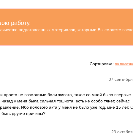
вою работу.
оличество подготовленных материалов, которыми Вы сможете воспо
Сортировка:
по полезн
07 сентября
и просто не возможные боли живота, такое со мной было впервые.
 назад у меня была сильная тошнота, есть не особо тянет, сейчас
травление. Ибо полового акта у меня не было уже год, мне 15 лет. 
т быть другие причины?
23 октября