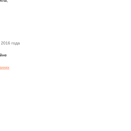
яла,
 2016 года
айне
ранних