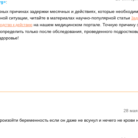
rg»
:
жных причинах задержки месячных и действиях, которые необходи
ной ситуации, читайте в материалах научно-популярной статьи
Зад
на нашем медицинском портале. Точную причину 
одство к действию
определить только после обследования, проведенного подростко
здоровье!
28 мая
роизойти беременность если он даже не всунул и нечего не крови 