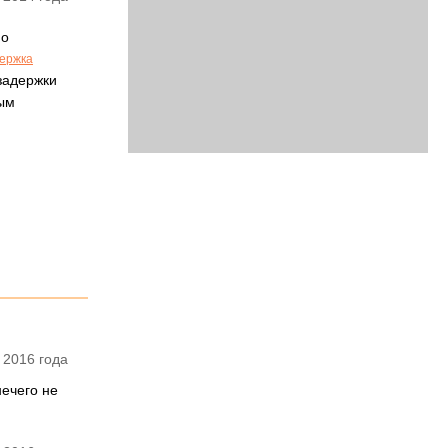
мо
ержка
задержки
вым
 2016 года
нечего не