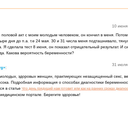
10 июня
 половой акт с моим молодым человеком, он кончил в меня. Потом
ыре дня до п.а. т.е 24 мая. 30 и 31 числа меня подташнивало, тяну
а. Я сделала тест 8 июня, он показал отрицательный результат. И 
гда. Какова вероятность беременности?
31 июля
rg»
:
 молодых, здоровых женщин, практикующих незащищенный секс, в
сока. Подробная информация о способах диагностики беременнос
ся в статье
Что день грядущий нам готовит или как на ранних сроках диагно
едицинском портале. Берегите здоровье!