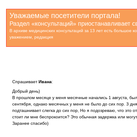
Уважаемые посетители портала!
Раздел «консультаций» приостанавливает с
В архиве медицинских консультаций за 13 лет есть большое к
уважением, редакция
Спрашивает
Ивана
:
Добрый день)
В прошлом месяце у меня месячные начались 1 августа, был
сентября, однако месячных у меня не было до сих пор. 3 дня
подташнивает слегка до сих пор, Но я подозреваю, что это о
стоит ли мне беспрокоится? Это обычная задержка или могу
Заранее спасибо)