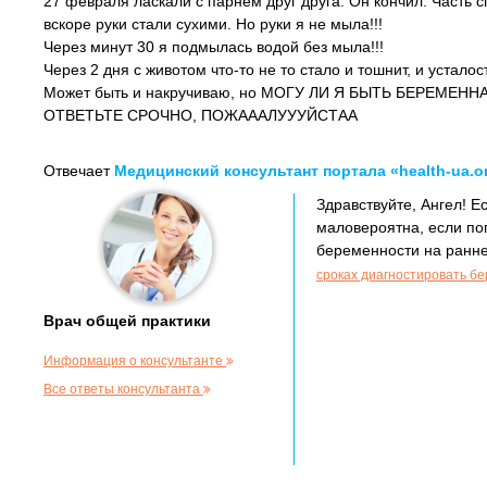
27 февраля ласкали с парнем друг друга. Он кончил. Часть 
вскоре руки стали сухими. Но руки я не мыла!!!
Через минут 30 я подмылась водой без мыла!!!
Через 2 дня с животом что-то не то стало и тошнит, и усталост
Может быть и накручиваю, но МОГУ ЛИ Я БЫТЬ БЕРЕМЕНН
ОТВЕТЬТЕ СРОЧНО, ПОЖАААЛУУУЙСТАА
Отвечает
Медицинский консультант портала «health-ua.o
Здравствуйте, Ангел! 
маловероятна, если по
беременности на ранне
сроках диагностировать б
Врач общей практики
Информация о консультанте
Все ответы консультанта