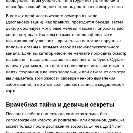
прощупает, чтобы убедится, что в груди нет уплотнений и
новообразований, оценит степень роста волос вокруг соска.
В рамках профилактического осмотра в школе
(диспансеризации), как правило, проводится беседа, затем
доктор обследует молочные железы и может попросить вас
сесть на кресло. Если вы не живете половой жизнью и
никаких жалоб у вас нет – врач только осмотрит наружные
половые органы и возьмет мазок из мочеиспускательного
канала. Если вы категорически не желаете проходить осмотр
на кресле – насильно заставлять вас никто не будет. Однако
следует учитывать, что осмотр проводится исключительно в
целях сохранения вашего здоровья, и при отказе от осмотра
вы лишаетесь возможности своевременного выявления
заболеваний, и об этом врач сделает запись в медицинской
карте.
Врачебная тайна и девичьи секреты
Посещать кабинет гинеколога самостоятельно, без
сопровождения кого-то из родителей или опекунов, девушка
может только после достижения возраста 14 лет. До 14 лет
без согласия мамы (или опекуна) врач гинеколог осмотреть