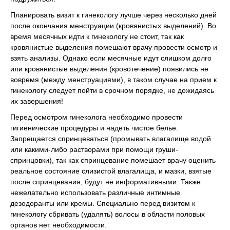
Планировать визит к гинекологу лучше через несколько дней
после окончания менструации (кровянистых выделений). Во
время месячных идти к гинекологу не стоит, так как
кровянистые выделения помешают врачу провести осмотр и
взять анализы. Однако если месячные идут слишком долго
или кровянистые выделения (кровотечение) появились не
вовремя (между менструациями), в таком случае на прием к
гинекологу следует пойти в срочном порядке, не дожидаясь
их завершения!
Перед осмотром гинеколога необходимо провести
гигиенические процедуры и надеть чистое белье.
Запрещается спринцеваться (промывать влагалище водой
или какими-либо растворами при помощи груши-
спринцовки), так как спринцевание помешает врачу оценить
реальное состояние слизистой влагалища, и мазки, взятые
после спринцевания, бу­дут не информативными. Также
нежелательно использовать различные интимные
дезодоранты или кремы. Специально перед визитом к
гинекологу сбривать (удалять) волосы в области половых
органов нет необходимости.