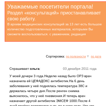
Уважаемые посетители портала!
Раздел «консультаций» приостанавливает
свою работу.
В архиве медицинских консультаций за 13 лет есть большое
количество подготовленных материалов, которыми Вы
сможете воспользоваться. с уважением, редакция
Сортировка:
по полезности
по дате
Спрашивает
ольга
:
03 декабря 2011 года
У моей дочери 3 года.Неделю назад было ОРЗ врач
назначила ей ЦЕФАДОКС антибиотик.На 6 день
заболевания у неё поднялась температура 38С и
держалась четыре дня.После ренген снимка
выяснилось, что у неё пневмония.И теперь врач
назначает другой антибиотик ЭМСЕФ 1000.После 4
дней приёма появляется сыпь по в сему телу .Что это