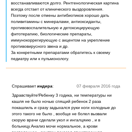
восстанавливаются долго. Рентгенологическая картина
всегда отстает от клинического выздоровления.
Поэтому после отмены антибиотиков хорошо дать
поливитамины с минералами, антиоксиданты,
противовоспалительную и детоксицирующую
фитотерапию, биологические препараты,
иммунокоррегирующую с акцентом на укрепление
противовирусного звена и др.
За конкретными препаратами обратитесь к своему
педиатру или к пульмонологу.
Спрашивает
индира
:
07 февраля 2016 года
Здравствуйте!Ребенку 3 годика, ни температуры ни
кашля не было ночью спящий ребенок 2 раза
покашлиль и сразу задыхался руки ноги холодные до
этого такого не было , вообще не болел вызвали
скорую врачи сделали укол и ингалцяию , и в
больницу.Анализ мочи нормальное, а крови