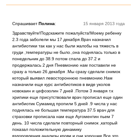
Спрашивает
Полина
:
15 января 2013 года
Здравствуйте!Подскажите пожалуйста!Моему ребенку
2.3 года заболели мы 17 декабря.Врач назначил
антибиотики так как у нас были жалобы на тяжесть в
груди ,температуры не было.,она поднялась только в
понедельник до 38.9 потом спала до 37.2 и
продержалась 2 дня Пневмонию нам поставили не
сразу а только 26 декабря .Мы сразу сделали снимок
который выявил левостороннюю пневмонию.Нам
назначили еще курс антибиотиков в виде уколов
новокаин и цефозолин 7 дней .Потом 3 января т.к
хрипики еще присутствовали врач прописал еще один
антибиотик Сумамед пропили 5 дней .9 числа у нас
поднялась не большая температура 37.5 врач для
страховки прописала нам еще Аугоментин пьем 7
день. 10 числа сделали повторный снимок ,каторый
показал положительную динамику
вздоровления,анализы крови и очи хорошие.Все это