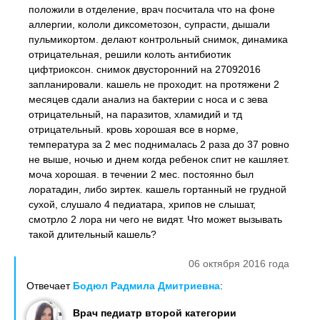
положили в отделение, врач посчитала что на фоне
аллергии, кололи диксометозон, супрасти, дышали
пульмикортом. делают контрольный снимок, динамика
отрицательная, решили колоть антибиотик
цифтриоксон. снимок двусторонний на 27092016
запланировали. кашель не проходит. на протяжени 2
месяцев сдали анализ на бактерии с носа и с зева
отрицательный, на паразитов, хламидий и тд
отрицательный. кровь хорошая все в норме,
температура за 2 мес поднималась 2 раза до 37 ровно
не выше, ночью и днем когда ребенок спит не кашляет.
моча хорошая. в течении 2 мес. постоянно был
лоратадин, либо зиртек. кашель гортанный не грудной
сухой, слушало 4 педиатара, хрипов не слышат,
смотрло 2 лора ни чего не видят. Что может вызывать
такой длительный кашель?
06 октября 2016 года
Отвечает
Бодюл Радмила Дмитриевна
:
Врач педиатр второй категории