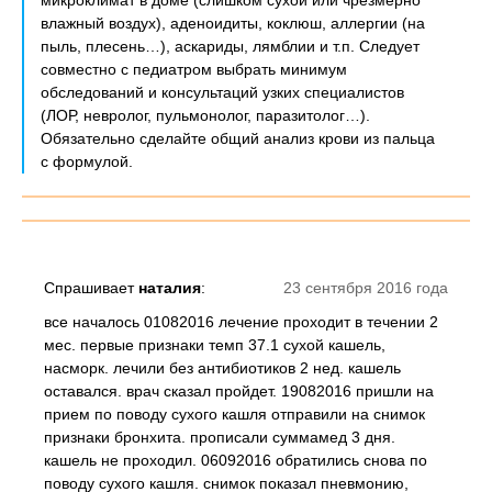
микроклимат в доме (слишком сухой или чрезмерно
влажный воздух), аденоидиты, коклюш, аллергии (на
пыль, плесень…), аскариды, лямблии и т.п. Следует
совместно с педиатром выбрать минимум
обследований и консультаций узких специалистов
(ЛОР, невролог, пульмонолог, паразитолог…).
Обязательно сделайте общий анализ крови из пальца
с формулой.
Спрашивает
наталия
:
23 сентября 2016 года
все началось 01082016 лечение проходит в течении 2
мес. первые признаки темп 37.1 сухой кашель,
насморк. лечили без антибиотиков 2 нед. кашель
оставался. врач сказал пройдет. 19082016 пришли на
прием по поводу сухого кашля отправили на снимок
признаки бронхита. прописали суммамед 3 дня.
кашель не проходил. 06092016 обратились снова по
поводу сухого кашля. снимок показал пневмонию,