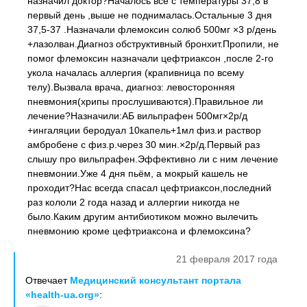
назначил доктор?Началось всё с температуры 37,8 в
первый день ,выше не поднималась.Остальные 3 дня
37,5-37 .Назначали флемоксин солюб 500мг ×3 р/день
+лазолван.Диагноз обструктивный бронхит.Пропили, не
помог флемоксин назначали цефтриаксон ,после 2-го
укола началась аллергия (крапивница по всему
телу).Вызвала врача, диагноз: левосторонняя
пневмония(хрипы прослушиваются).Правильное ли
лечение?Назначили:АБ вильпрафен 500мг×2р/д
+ингаляции беродуал 10капель+1мл физ.и раствор
амбробене с физ.р.через 30 мин.×2р/д.Первый раз
слышу про вильпрафен.Эффективно ли с ним лечение
пневмонии.Уже 4 дня пьём, а мокрый кашель не
проходит?Нас всегда спасал цефтриаксон,последний
раз кололи 2 года назад и аллергии никогда не
было.Каким другим антибиотиком можно вылечить
пневмонию кроме цефтриаксона и флемоксина?
21 февраля 2017 года
Отвечает
Медицинский консультант портала
«health-ua.org»
: