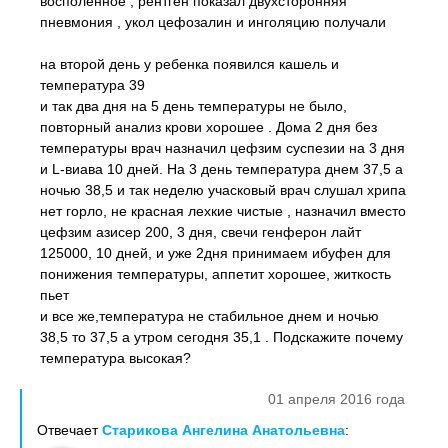
восполенное , рентген показал двухсторонняя
пневмония , укол цефозалин и инголяцию получали
на второй день у ребенка появился кашель и
температура 39
и так два дня на 5 день температуры не было,
повторный анализ крови хорошее . Дома 2 дня без
температуры врач назначил цефзим суспезии на 3 дня
и L-виава 10 дней. На 3 день температура днем 37,5 а
ночью 38,5 и так неделю учасковый врач слушал хрипа
нет горло, не красная лехкие чистые , назначил вместо
цефзим азисер 200, 3 дня, свечи генферон лайт
125000, 10 дней, и уже 2дня принимаем ибуфен для
понижения температуры, аппетит хорошее, житкость
пьет
и все же,температура не стабильное днем и ночью
38,5 то 37,5 а утром сегодня 35,1 . Подскажите почему
температура высокая?
01 апреля 2016 года
Отвечает
Старикова Ангелина Анатольевна
: