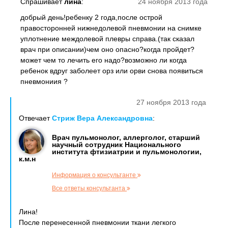
Спрашивает
лина
:
24 ноября 2013 года
добрый день!ребенку 2 года,после острой
правосторонней нижнедолевой пневмонии на снимке
уплотнение междолевой плевры справа.(так сказал
врач при описании)чем оно опасно?когда пройдет?
может чем то лечить его надо?возможно ли когда
ребенок вдруг заболеет орз или орви снова появиться
пневмониия ?
27 ноября 2013 года
Отвечает
Стриж Вера Александровна
:
Врач пульмонолог, аллерголог, старший
научный сотрудник Национального
института фтизиатрии и пульмонологии,
к.м.н
Информация о консультанте
Все ответы консультанта
Лина!
После перенесенной пневмонии ткани легкого