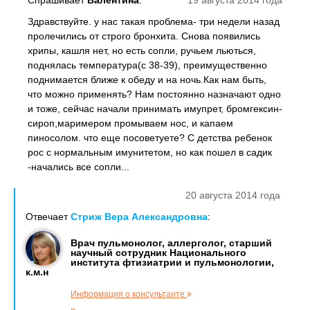
Спрашивает
Валентина
:
19 августа 2014 года
Здравствуйте. у нас такая проблема- три недели назад
пролечились от строго бронхита. Снова появились
хрипы, кашля нет, но есть сопли, ручьем льються,
поднялась температура(с 38-39), преимущественно
поднимается ближе к обеду и на ночь.Как нам быть,
что можно применять? Нам постоянно назначают одно
и тоже, сейчас начали принимать имупрет, бромгексин-
сироп,маримером промываем нос, и капаем
пиносолом. что еще посоветуете? С детства ребенок
рос с нормальным имунитетом, но как пошел в садик
-начались все сопли...
20 августа 2014 года
Отвечает
Стриж Вера Александровна
:
Врач пульмонолог, аллерголог, старший
научный сотрудник Национального
института фтизиатрии и пульмонологии,
к.м.н
Информация о консультанте