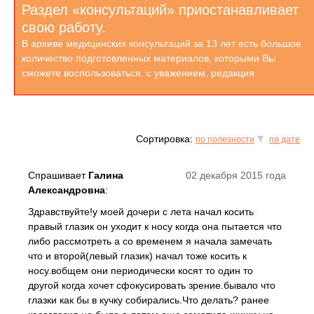
Раздел «консультаций» приостанавливает
свою работу.
В архиве медицинских консультаций за 13 лет есть большое
количество подготовленных материалов, которыми Вы
сможете воспользоваться. с уважением, редакция
Сортировка:
по полезности
по дате
Спрашивает
Галина
02 декабря 2015 года
Александровна
:
Здравствуйте!у моей дочери с лета начал косить
правый глазик он уходит к носу когда она пытается что
либо рассмотреть а со временем я начала замечать
что и второй(левый глазик) начал тоже косить к
носу.вобщем они периодически косят то один то
другой когда хочет сфокусировать зрение.бывало что
глазки как бы в кучку собирались.Что делать? ранее