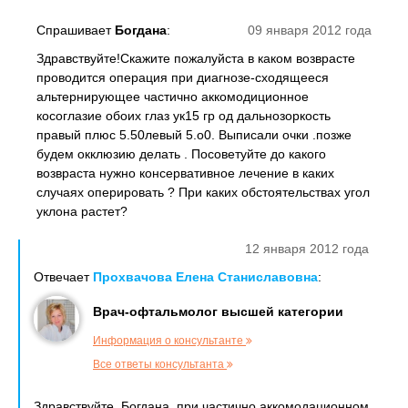
Спрашивает
Богдана
:
09 января 2012 года
Здравствуйте!Скажите пожалуйста в каком возврасте
проводится операция при диагнозе-сходящееся
альтернирующее частично аккомодиционное
косоглазие обоих глаз ук15 гр од дальнозоркость
правый плюс 5.50левый 5.о0. Выписали очки .позже
будем окклюзию делать . Посоветуйте до какого
возвраста нужно консервативное лечение в каких
случаях оперировать ? При каких обстоятельствах угол
уклона растет?
12 января 2012 года
Отвечает
Прохвачова Елена Станиславовна
:
Врач-офтальмолог высшей категории
Информация о консультанте
Все ответы консультанта
Здравствуйте, Богдана. при частично аккомодационном