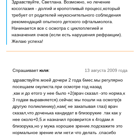
Здравствуйте, Светлана. Возможно, но лечение
косоглазия - долгий и кропотливый процесс,который
требует от родителей неукоснительного соблюдения
рекомендаций опытного детского офтальмолога.
Начинается все с осмотра с циклоплегией и
назначения очков (если есть нарушения рефракции).
Желаю успеха!
Спрашивает
юля
:
13 августа 2009 года
здравствуйте.моей дочери 2 года 6мес.мы регулярно
посещаем окулиста.при осмотре год назад
,как и до етого у нее было +2(врач сказал -это норма,к
3 годам выравняется).сейчас мы пошли на осмотр(в
другую поликлинику),нам( не закапывая глаз) врач
сказал,что доченька кандидат в близорукие .так как у
нее около+0,5.и назначил проверится к 4годам.я
близорука,но у мужа хорошее зрение.подскажите это
нормальное зрение или нет.и что делать .спасибо