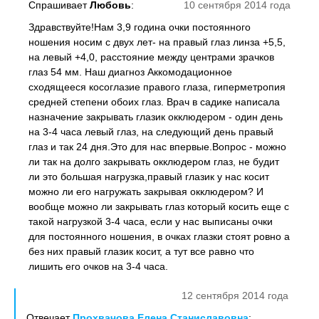
Спрашивает
Любовь
:
10 сентября 2014 года
Здравствуйте!Нам 3,9 година очки постоянного
ношения носим с двух лет- на правый глаз линза +5,5,
на левый +4,0, расстояние между центрами зрачков
глаз 54 мм. Наш диагноз Аккомодационное
сходящееся косоглазие правого глаза, гиперметропия
средней степени обоих глаз. Врач в садике написала
назначение закрывать глазик окклюдером - один день
на 3-4 часа левый глаз, на следующий день правый
глаз и так 24 дня.Это для нас впервые.Вопрос - можно
ли так на долго закрывать окклюдером глаз, не будит
ли это большая нагрузка,правый глазик у нас косит
можно ли его нагружать закрывая окклюдером? И
вообще можно ли закрывать глаз который косить еще с
такой нагрузкой 3-4 часа, если у нас выписаны очки
для постоянного ношения, в очках глазки стоят ровно а
без них правый глазик косит, а тут все равно что
лишить его очков на 3-4 часа.
12 сентября 2014 года
Отвечает
Прохвачова Елена Станиславовна
: