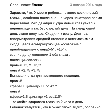
Спрашивает
Елена
:
13 января 2014 года
Здравствуйте. У моего ребенка немного косил левый
глазик , особенно после сна, но через некоторое время
переставал. 2-го декабря с утра левый глаз уехал к
переносице и так было целый день. На следующий
день стало получше. Сходили к врачу. Диагноз:
гиперметропия средней степени с астигматизмом .
сходящееся альтернирующее косоглазие с
преобладанием с лева(+5^; +15^).
зрение до циклоплегии 1 оба глаза ,
после циклоплегии
правый +2,75 +3,25
левый +2,75 +3,75
Выписали очки для постоянного ношения:
правый
сфера+1 цилиндр +1 ось85^
левый
сфера+1,5 цилиндр +1 ось110^
+ заклейка здорового глаза на 2 часа в день
Ребенок жалуется , что в очках плохо видит , особенно