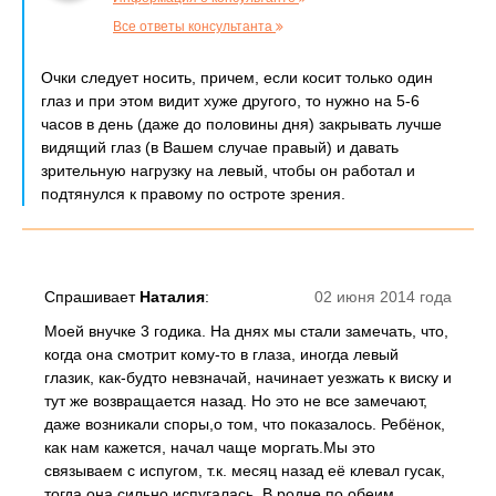
Все ответы консультанта
Очки следует носить, причем, если косит только один
глаз и при этом видит хуже другого, то нужно на 5-6
часов в день (даже до половины дня) закрывать лучше
видящий глаз (в Вашем случае правый) и давать
зрительную нагрузку на левый, чтобы он работал и
подтянулся к правому по остроте зрения.
Спрашивает
Наталия
:
02 июня 2014 года
Моей внучке 3 годика. На днях мы стали замечать, что,
когда она смотрит кому-то в глаза, иногда левый
глазик, как-будто невзначай, начинает уезжать к виску и
тут же возвращается назад. Но это не все замечают,
даже возникали споры,о том, что показалось. Ребёнок,
как нам кажется, начал чаще моргать.Мы это
связываем с испугом, т.к. месяц назад её клевал гусак,
тогда она сильно испугалась. В родне по обеим