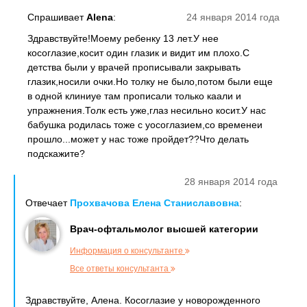
Спрашивает
Alena
:
24 января 2014 года
Здравствуйте!Моему ребенку 13 лет.У нее
косоглазие,косит один глазик и видит им плохо.С
детства были у врачей прописывали закрывать
глазик,носили очки.Но толку не было,потом были еще
в одной клиниуе там прописали только каали и
упражнения.Толк есть уже,глаз несильно косит.У нас
бабушка родилась тоже с уосоглазием,со временеи
прошло...может у нас тоже пройдет??Что делать
подскажите?
28 января 2014 года
Отвечает
Прохвачова Елена Станиславовна
:
Врач-офтальмолог высшей категории
Информация о консультанте
Все ответы консультанта
Здравствуйте, Алена. Косоглазие у новорожденного