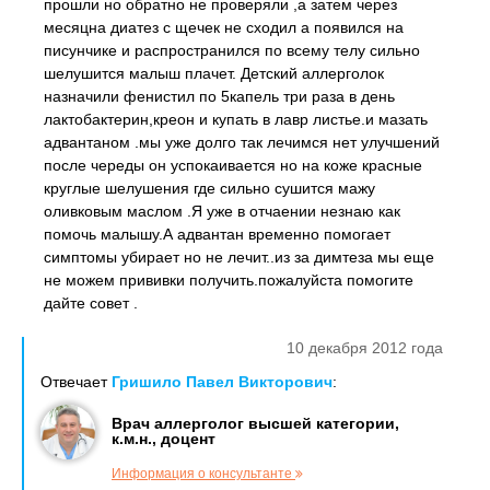
прошли но обратно не проверяли ,а затем через
месяцна диатез с щечек не сходил а появился на
писунчике и распространился по всему телу сильно
шелушится малыш плачет. Детский аллерголок
назначили фенистил по 5капель три раза в день
лактобактерин,креон и купать в лавр листье.и мазать
адвантаном .мы уже долго так лечимся нет улучшений
после череды он успокаивается но на коже красные
круглые шелушения где сильно сушится мажу
оливковым маслом .Я уже в отчаении незнаю как
помочь малышу.А адвантан временно помогает
симптомы убирает но не лечит..из за димтеза мы еще
не можем прививки получить.пожалуйста помогите
дайте совет .
10 декабря 2012 года
Отвечает
Гришило Павел Викторович
:
Врач аллерголог высшей категории,
к.м.н., доцент
Информация о консультанте