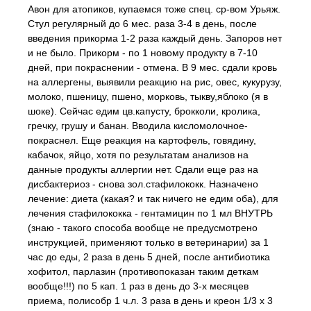
Авон для атопиков, купаемся тоже спец. ср-вом Урьяж.
Стул регулярный до 6 мес. раза 3-4 в день, после
введения прикорма 1-2 раза каждый день. Запоров нет
и не было. Прикорм - по 1 новому продукту в 7-10
дней, при покраснении - отмена. В 9 мес. сдали кровь
на аллергены, выявили реакцию на рис, овес, кукурузу,
молоко, пшеницу, пшено, морковь, тыкву,яблоко (я в
шоке). Сейчас едим цв.капусту, брокколи, кролика,
гречку, грушу и банан. Вводила кисломолочное-
покраснел. Еще реакция на картофель, говядину,
кабачок, яйцо, хотя по результатам анализов на
данные продукты аллергии нет. Сдали еще раз на
дисбактериоз - снова зол.стафилококк. Назначено
лечение: диета (какая? и так ничего не едим оба), для
лечения стафилококка - гентамицин по 1 мл ВНУТРЬ
(знаю - такого способа вообще не предусмотрено
инструкцией, применяют только в ветеринарии) за 1
час до еды, 2 раза в день 5 дней, после антибиотика
хофитол, парлазин (противопоказан таким деткам
вообще!!!) по 5 кап. 1 раз в день до 3-х месяцев
приема, полисобр 1 ч.л. 3 раза в день и креон 1/3 х 3