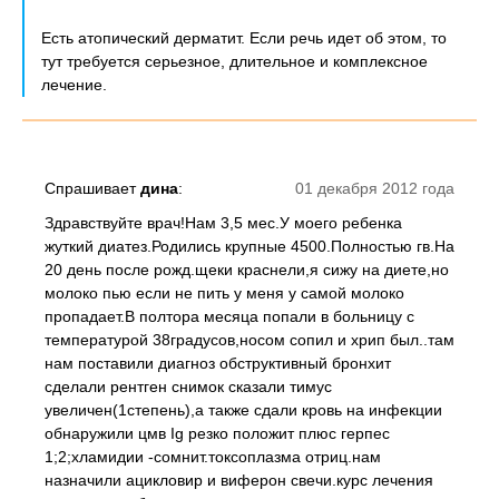
Есть атопический дерматит. Если речь идет об этом, то
тут требуется серьезное, длительное и комплексное
лечение.
Спрашивает
дина
:
01 декабря 2012 года
Здравствуйте врач!Нам 3,5 мес.У моего ребенка
жуткий диатез.Родились крупные 4500.Полностью гв.На
20 день после рожд.щеки краснели,я сижу на диете,но
молоко пью если не пить у меня у самой молоко
пропадает.В полтора месяца попали в больницу с
температурой 38градусов,носом сопил и хрип был..там
нам поставили диагноз обструктивный бронхит
сделали рентген снимок сказали тимус
увеличен(1степень),а также сдали кровь на инфекции
обнаружили цмв Ig резко положит плюс герпес
1;2;хламидии -сомнит.токсоплазма отриц.нам
назначили ацикловир и виферон свечи.курс лечения