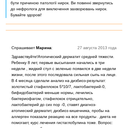
бути причиною патології нирок. Ви повинні звернутись
до нефролога для виключення захворювань нирок.
Бувайте здорові!
Спрашивает
Марина
:
27 августа 2013 года
Здравствуйте!Атопический дерматит средней тяжести.
Ребенку 8 лет, первые высыпания начались в три
недели , жидкий стул с зеленью появился в две недели
жизни, после этого последовала сильная сыпь на лице.
В 4 месяца сделали анализ на дизбиоз-результат:
золотистый стафиллокок 5*10/7, лактобактерий-0,
бифидобактерий меньше нормы, лечились
бактериофагом, стафилокок отрицательно,
лактобактерий до сих пор -0, ставят диагноз-
атопиеский дерматит, дизбиоз кишечника, пробы на
аллерген показали реакцию на все продукты . диета не
помогает, курс лечения гистаглобулина тоже. Вопрос: