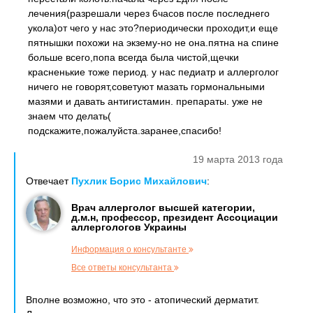
лечения(разрешали через 6часов после последнего
укола)от чего у нас это?периодически проходит,и еще
пятнышки похожи на экзему-но не она.пятна на спине
больше всего,попа всегда была чистой,щечки
красненькие тоже период. у нас педиатр и аллерголог
ничего не говорят,советуют мазать гормональными
мазями и давать антигистамин. препараты. уже не
знаем что делать(
подскажите,пожалуйста.заранее,спасибо!
19 марта 2013 года
Отвечает
Пухлик Борис Михайлович
:
Врач аллерголог высшей категории,
д.м.н, профессор, президент Ассоциации
аллергологов Украины
Информация о консультанте
Все ответы консультанта
Вполне возможно, что это - атопический дерматит.