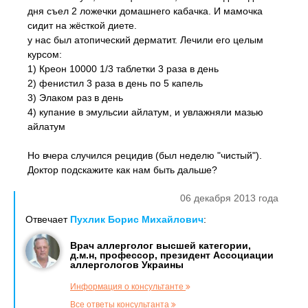
дня съел 2 ложечки домашнего кабачка. И мамочка
сидит на жёсткой диете.
у нас был атопический дерматит. Лечили его целым
курсом:
1) Креон 10000 1/3 таблетки 3 раза в день
2) фенистил 3 раза в день по 5 капель
3) Элаком раз в день
4) купание в эмульсии айлатум, и увлажняли мазью
айлатум
Но вчера случился рецидив (был неделю "чистый").
Доктор подскажите как нам быть дальше?
06 декабря 2013 года
Отвечает
Пухлик Борис Михайлович
:
Врач аллерголог высшей категории,
д.м.н, профессор, президент Ассоциации
аллергологов Украины
Информация о консультанте
Все ответы консультанта