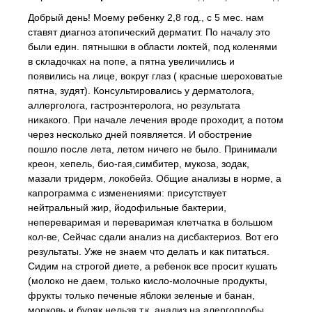
Добрый день! Моему ребенку 2,8 год., с 5 мес. нам
ставят диагноз атопический дерматит. По началу это
были един. пятнышки в области локтей, под коленями
в складочках на попе, а пятна увеличились и
появились на лице, вокруг глаз ( красные шероховатые
пятна, зудят). Консультировались у дерматолога,
аллерголога, гастроэнтеролога, но результата
никакого. При начале лечения вроде проходит, а потом
через несколько дней появляется. И обострение
пошло после лета, летом ничего не было. Принимали
креон, хепель, био-гая,симбитер, мукоза, зодак,
мазали тридерм, локобейз. Общие анализы в норме, а
капрограмма с изменениями: присутствует
нейтральный жир, йодофильные бактерии,
непереваримая и переваримая клетчатка в большом
кол-ве, Сейчас сдали анализ на дисбактериоз. Вот его
результаты. Уже не знаем что делать и как питаться.
Сидим на строгой диете, а ребенок все просит кушать
(молоко не даем, только кисло-молочные продукты,
фрукты только печеные яблоки зеленые и банан,
морковь и буряк нельзя т.к. анализ на алергопробы