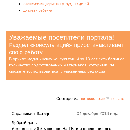
Атопический дерматит у грудных детей
Диатез у ребенка
Уважаемые посетители портала!
Раздел «консультаций» приостанавливает
свою работу.
В архиве медицинских консультаций за 13 лет есть большое
количество подготовленных материалов, которыми Вы
сможете воспользоваться. с уважением, редакция
Сортировка:
по полезности
по дате
Спрашивает
Валер
:
04 декабря 2013 года
Добрый день.
У меня сыну 6,5 месяцев. На ГВ, и и последние два