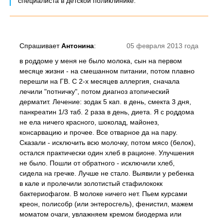
специалиста в детской поликлинике.
Спрашивает
Антонина
:
05 февраля 2013 года
в роддоме у меня не было молока, сын на первом
месяце жизни - на смешанном питании, потом плавно
перешли на ГВ. С 2-х месяцев аллергия, сначала
лечили "потничку", потом диагноз атопический
дерматит. Лечение: зодак 5 кап. в день, смекта 3 дня,
панкреатин 1/3 таб. 2 раза в день, диета. Я с роддома
не ела ничего красного, шоколад, майонез,
консарвацию и прочее. Все отварное да на пару.
Сказали - исключить всю молочку, потом мясо (белок),
остался практически один хлеб в рационе. Улучшения
не было. Пошли от обратного - исключили хлеб,
сидела на гречке. Лучше не стало. Выявили у ребенка
в кале и пролечили золотистый стафилококк
бактериофагом. В молоке ничего нет. Пьем курсами
креон, полисобр (или энтеросгель), фенистил, мажем
моматом очаги, увлажняем кремом биодерма или