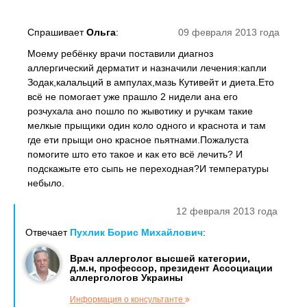
Спрашивает
Ольга
:
09 февраля 2013 года
Моему ребёнку врачи поставили диагноз
аллергический дерматит и назначили лечения:капли
Зодак,калальций в ампулах,мазь Кутивейт и диета.Ето
всё не помогает уже прашло 2 нидели ана его
розчухала ано пошло по жывотику и ручкам такие
мелкые прыщики один коло одного и краснота и там
где ети прыщи оно красное пьятнами.Пожалуста
помогите што ето такое и как ето всё лечить? И
подскажыте ето сыпь не переходная?И температуры
небыло.
12 февраля 2013 года
Отвечает
Пухлик Борис Михайлович
:
Врач аллерголог высшей категории,
д.м.н, профессор, президент Ассоциации
аллергологов Украины
Информация о консультанте