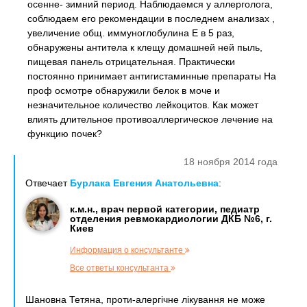
осенне- зимний период. Наблюдаемся у аллерголога,
соблюдаем его рекомендации в последнем анализах ,
увеличение общ. иммуноглобулина E в 5 раз,
обнаружены антитела к клещу домашней ней пыль,
пищевая панель отрицательная. Практически
постоянно принимает антигистаминные препараты На
проф осмотре обнаружили белок в моче и
незначительное количество лейкоцитов. Как может
влиять длительное противоаллергическое лечение на
функцию почек?
18 ноября 2014 года
Отвечает
Бурлака Евгения Анатольевна
:
к.м.н., врач первой категории, педиатр
отделения ревмокардиологии ДКБ №6, г.
Киев
Информация о консультанте
Все ответы консультанта
Шановна Тетяна, проти-алергічне лікування не може