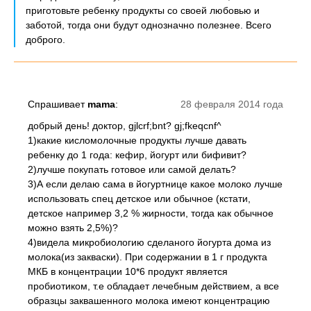
приготовьте ребенку продукты со своей любовью и
заботой, тогда они будут однозначно полезнее. Всего
доброго.
Спрашивает
mama
:
28 февраля 2014 года
добрый день! доктор, gjlcrf;bnt? gj;fkeqcnf^
1)какие кисломолочные продукты лучше давать
ребенку до 1 года: кефир, йогурт или бифивит?
2)лучше покупать готовое или самой делать?
3)А если делаю сама в йогуртнице какое молоко лучше
использовать спец детское или обычное (кстати,
детское например 3,2 % жирности, тогда как обычное
можно взять 2,5%)?
4)видела микробиологию сделаного йогурта дома из
молока(из закваски). При содержании в 1 г продукта
МКБ в концентрации 10*6 продукт является
пробиотиком, т.е обладает лечебным действием, а все
образцы заквашенного молока имеют концентрацию