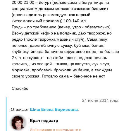
20.00-21.00 – йогурт (делаю сама в йогуртнице на
специальном детском молоке и закваске бифивит
(производитель рекомендует как первый
кисломолочный прикорм)) 100-140 мл.
Грудь – по требованию (вечер, утро - обязательно).
Ввожу детский кефир на полдник, даю творожок, но
редко (после творожка мазаный стул). Сама пеку
печенье, даем яблочную сушку, бублики, банан,
клубнику, иногда баночное фруктовое пюре, но больше
2 ч.л. не кушает – не любит, раз в неделю печень
кролика, , из овощей – тыква, цв капуста, лук в суп,
морковка, пробовали брокколи из банок, а так ждем
своего урожая. Готовлю сама – баночное не ест.
Спасибо
24 июня 2014 года
Отвечает
Шиш Елена Борисовна
:
Врач педиатр
Информация о консультанте