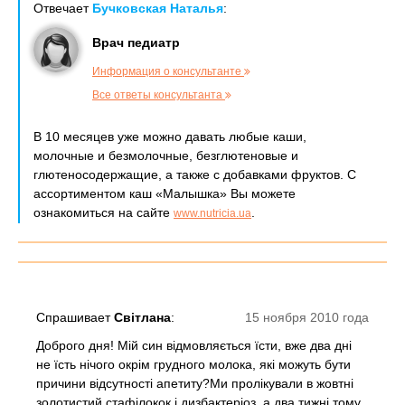
Отвечает
Бучковская Наталья
:
Врач педиатр
Информация о консультанте
Все ответы консультанта
В 10 месяцев уже можно давать любые каши,
молочные и безмолочные, безглютеновые и
глютеносодержащие, а также с добавками фруктов. С
ассортиментом каш «Малышка» Вы можете
ознакомиться на сайте
.
www.nutricia.ua
Спрашивает
Світлана
:
15 ноября 2010 года
Доброго дня! Мій син відмовляється їсти, вже два дні
не їсть нічого окрім грудного молока, які можуть бути
причини відсутності апетиту?Ми пролікували в жовтні
золотистий стафілокок і дизбактеріоз, а два тижні тому