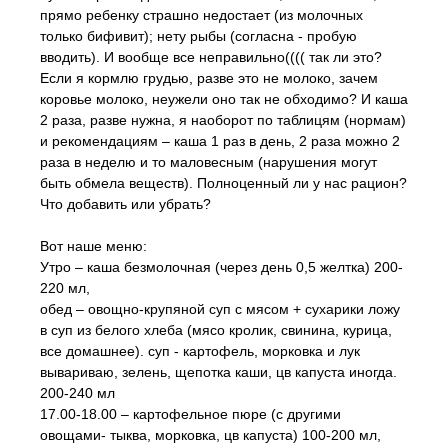
прямо ребенку страшно недостает (из молочных
только бифивит); нету рыбы (согласна - пробую
вводить). И вообще все неправильно(((( так ли это?
Если я кормлю грудью, разве это не молоко, зачем
коровье молоко, неужели оно так не обходимо? И каша
2 раза, разве нужна, я наоборот по таблицям (нормам)
и рекомендациям – каша 1 раз в день, 2 раза можно 2
раза в неделю и то маловесным (нарушения могут
быть обмела веществ). Полноценный ли у нас рацион?
Что добавить или убрать?
Вот наше меню:
Утро – каша безмолочная (через день 0,5 желтка) 200-
220 мл,
обед – овощно-крупяной суп с мясом + сухарики ложу
в суп из белого хлеба (мясо кролик, свинина, курица,
все домашнее). суп - картофель, морковка и лук
вывариваю, зелень, щепотка каши, цв капуста иногда.
200-240 мл
17.00-18.00 – картофельное пюре (с другими
овощами- тыква, морковка, цв капуста) 100-200 мл,