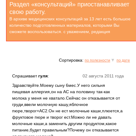
Раздел «консультаций» приостанавливает
свою работу.
В архиве медицинских консультаций за 13 лет есть большое
количество подготовленных материалов, которыми Вы
сможете воспользоваться. с уважением, редакция
Сортировка:
по полезности
по дате
Спрашивает
гуля
:
02 августа 2011 года
Здравствуйте.Моему сыну 6мес.У него сильня
пищевая аллергия,он на АС на половину так-как
молока у меня не хватало.Сейчас он отказывается от
груди,ввели молочную кашу,яблочное
пюре,творог+АС2.Он не ест молочные каши,плюется,а
фруктовое пюре и творог ест.Можно ли не давать
молочные каши,а заменить другим продуктом,какое
питание,будет правильным?Почему он отказывается