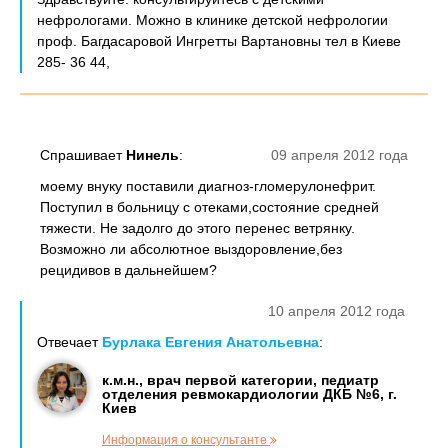
нефрологами. Можно в клинике детской нефрологии
проф. Багдасаровой Ингретты Вартановны тел в Киеве
285- 36 44,
Спрашивает
Нинель
:
09 апреля 2012 года
моему внуку поставили диагноз-гломерулонефрит.
Поступил в больницу с отеками,состояние средней
тяжести. Не задолго до этого перенес ветрянку.
Возможно ли абсолютное выздоровление,без
рецидивов в дальнейшем?
10 апреля 2012 года
Отвечает
Бурлака Евгения Анатольевна
:
к.м.н., врач первой категории, педиатр
отделения ревмокардиологии ДКБ №6, г.
Киев
Информация о консультанте