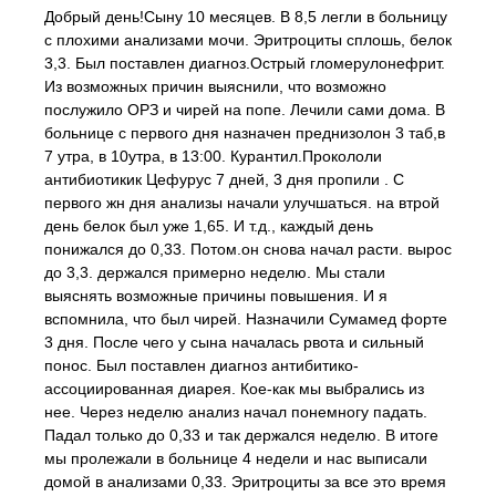
Добрый день!Сыну 10 месяцев. В 8,5 легли в больницу
с плохими анализами мочи. Эритроциты сплошь, белок
3,3. Был поставлен диагноз.Острый гломерулонефрит.
Из возможных причин выяснили, что возможно
послужило ОРЗ и чирей на попе. Лечили сами дома. В
больнице с первого дня назначен преднизолон 3 таб,в
7 утра, в 10утра, в 13:00. Курантил.Прокололи
антибиотикик Цефурус 7 дней, 3 дня пропили . С
первого жн дня анализы начали улучшаться. на втрой
день белок был уже 1,65. И т.д., каждый день
понижался до 0,33. Потом.он снова начал расти. вырос
до 3,3. держался примерно неделю. Мы стали
выяснять возможные причины повышения. И я
вспомнила, что был чирей. Назначили Сумамед форте
3 дня. После чего у сына началась рвота и сильный
понос. Был поставлен диагноз антибитико-
ассоциированная диарея. Кое-как мы выбрались из
нее. Через неделю анализ начал понемногу падать.
Падал только до 0,33 и так держался неделю. В итоге
мы пролежали в больнице 4 недели и нас выписали
домой в анализами 0,33. Эритроциты за все это время