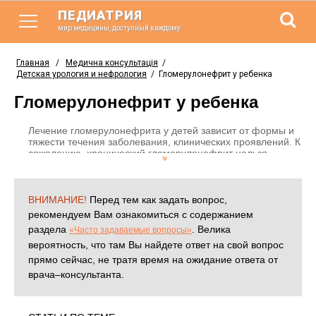
ПЕДИАТРИЯ
мир медицины, доступный каждому
Главная
/
Медична консультація
/
Детская урология и нефрология
/
Гломерулонефрит у ребенка
Гломерулонефрит у ребенка
Лечение гломерулонефрита у детей зависит от формы и
тяжести течения заболевания, клинических проявлений. К
сожалению, хронический гломерулонефрит нельзя
излечить, однако при правильной терапии можно
добиться длительной ремиссии и устранения симптомов.
ВНИМАНИЕ!
Перед тем как задать вопрос,
рекомендуем Вам ознакомиться с содержанием
раздела
. Велика
«Часто задаваемые вопросы»
вероятность, что там Вы найдете ответ на свой вопрос
прямо сейчас, не тратя время на ожидание ответа от
врача–консультанта.