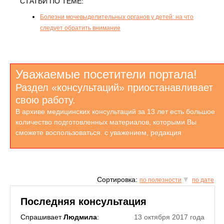
СТАТЬИ ПО ТЕМЕ:
Болезни мочевыделительных органов у детей: на что
следует обратить внимание
Уважаемые посетители портала!
Раздел «консультаций» приостанавливает
свою работу.
В архиве медицинских консультаций за 13 лет есть большое
количество подготовленных материалов, которыми Вы
сможете воспользоваться. с уважением, редакция
Сортировка:
по полезности
по дате
Последняя консультация
Спрашивает
Людмила
:
13 октября 2017 года