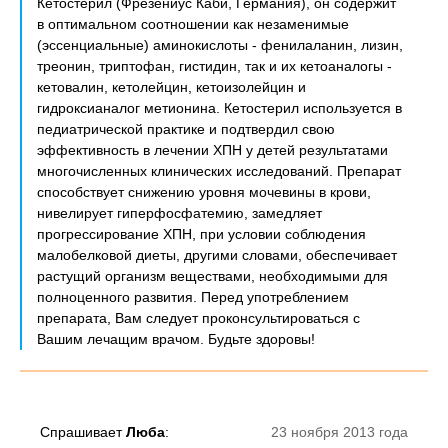
Кетостерил (Фрезениус Каби, Германия), он содержит
в оптимальном соотношении как незаменимые
(эссенциальные) аминокислоты - фенилаланин, лизин,
треонин, триптофан, гистидин, так и их кетоаналогы -
кетовалин, кетолейцин, кетоизолейцин и
гидроксианалог метионина. Кетостерил используется в
педиатрической практике и подтвердил свою
эффективность в лечении ХПН у детей результатами
многочисленных клинических исследований. Препарат
способствует снижению уровня мочевины в крови,
нивелирует гиперфосфатемию, замедляет
прогрессирование ХПН, при условии соблюдения
малобелковой диеты, другими словами, обеспечивает
растущий организм веществами, необходимыми для
полноценного развития. Перед употреблением
препарата, Вам следует проконсультироваться с
Вашим лечащим врачом. Будьте здоровы!
Спрашивает
Люба
:
23 ноября 2013 года