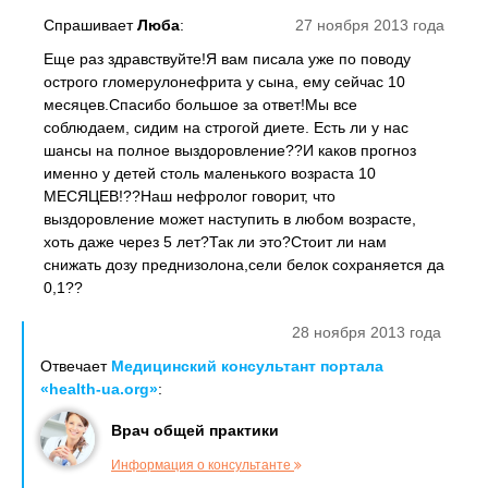
Спрашивает
Люба
:
27 ноября 2013 года
Еще раз здравствуйте!Я вам писала уже по поводу
острого гломерулонефрита у сына, ему сейчас 10
месяцев.Спасибо большое за ответ!Мы все
соблюдаем, сидим на строгой диете. Есть ли у нас
шансы на полное выздоровление??И каков прогноз
именно у детей столь маленького возраста 10
МЕСЯЦЕВ!??Наш нефролог говорит, что
выздоровление может наступить в любом возрасте,
хоть даже через 5 лет?Так ли это?Стоит ли нам
снижать дозу преднизолона,сели белок сохраняется да
0,1??
28 ноября 2013 года
Отвечает
Медицинский консультант портала
«health-ua.org»
:
Врач общей практики
Информация о консультанте