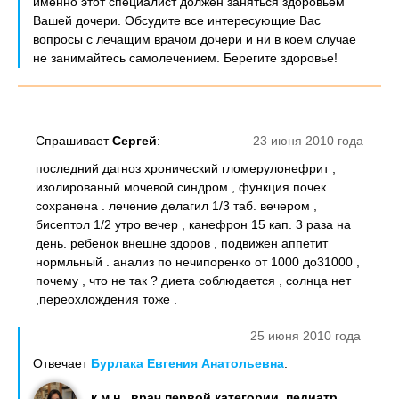
именно этот специалист должен заняться здоровьем
Вашей дочери. Обсудите все интересующие Вас
вопросы с лечащим врачом дочери и ни в коем случае
не занимайтесь самолечением. Берегите здоровье!
Спрашивает
Сергей
:
23 июня 2010 года
последний дагноз хронический гломерулонефрит ,
изолированый мочевой синдром , функция почек
сохранена . лечение делагил 1/3 таб. вечером ,
бисептол 1/2 утро вечер , канефрон 15 кап. 3 раза на
день. ребенок внешне здоров , подвижен аппетит
нормльный . анализ по нечипоренко от 1000 до31000 ,
почему , что не так ? диета соблюдается , солнца нет
,переохлождения тоже .
25 июня 2010 года
Отвечает
Бурлака Евгения Анатольевна
:
к.м.н., врач первой категории, педиатр