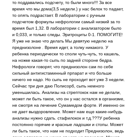
то поддавались подсчету, то были много!!! За все
время что мы дома(3,5 недели.) у нас белок то падает,
то опять подрастает. В лаборатории с ручным
подсчетом формулы нефрологии самый низкий за то
время был 1,32. В лаборатории с анализатором было
и 0,033, и только следы. Эритроциты 0-1. ПОМОГИТЕ!
Я уже не знаю что делать Мы девятую неделю на
преднизолоне . Время идет, а толку никакого. У
ребенка периодически то споли чуть-чуть, то кашель,
на ножке какая-то сыпь по задней стороне бедра.
Нефрологи говорят, что преднизолон сам по себе
сильный антигистаминный прпарат и что больше
ничего не надо. Но сыпь не проходит вот уже 3 недели.
Сейчас три дня даю Полисорб, сыпь немного
уменьшилась. Анализы на стрептокок нам не делали,
может ли быть такое, что он у нас остался в организме,
не смотря на лечение Сумамедом форте. И именно он
не дает выздоровление. Может нам еще какие-нибудь
анализы нужно сдать. стафилокок и т.д.???У ребенка
постоянно горячие и красные ладошки и стопы. Может
ли быть такое, что нам не подходит Преднизолон, ведь