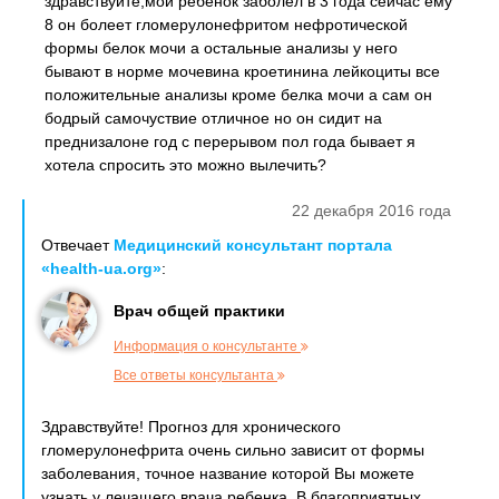
здравствуйте,мой ребенок заболел в 3 года сейчас ему
8 он болеет гломерулонефритом нефротической
формы белок мочи а остальные анализы у него
бывают в норме мочевина кроетинина лейкоциты все
положительные анализы кроме белка мочи а сам он
бодрый самочуствие отличное но он сидит на
преднизалоне год с перерывом пол года бывает я
хотела спросить это можно вылечить?
22 декабря 2016 года
Отвечает
Медицинский консультант портала
«health-ua.org»
:
Врач общей практики
Информация о консультанте
Все ответы консультанта
Здравствуйте! Прогноз для хронического
гломерулонефрита очень сильно зависит от формы
заболевания, точное название которой Вы можете
узнать у лечащего врача ребенка. В благоприятных