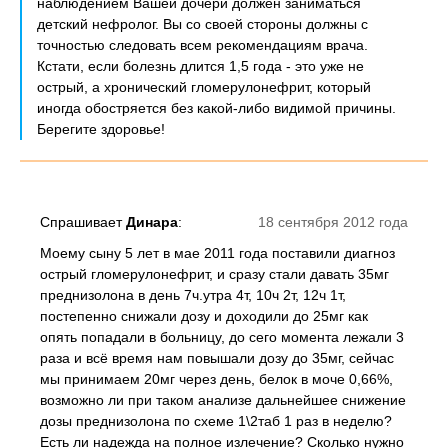
наблюдением Вашей дочери должен заниматься
детский нефролог. Вы со своей стороны должны с
точностью следовать всем рекомендациям врача.
Кстати, если болезнь длится 1,5 года - это уже не
острый, а хронический гломерулонефрит, который
иногда обостряется без какой-либо видимой причины.
Берегите здоровье!
Спрашивает
Динара
:
18 сентября 2012 года
Моему сыну 5 лет в мае 2011 года поставили диагноз
острый гломерулонефрит, и сразу стали давать 35мг
преднизолона в день 7ч.утра 4т, 10ч 2т, 12ч 1т,
постепенно снижали дозу и доходили до 25мг как
опять попадали в больницу, до сего момента лежали 3
раза и всё время нам повышали дозу до 35мг, сейчас
мы принимаем 20мг через день, белок в моче 0,66%,
возможно ли при таком анализе дальнейшее снижение
дозы преднизолона по схеме 1\2таб 1 раз в неделю?
Есть ли надежда на полное излечение? Сколько нужно