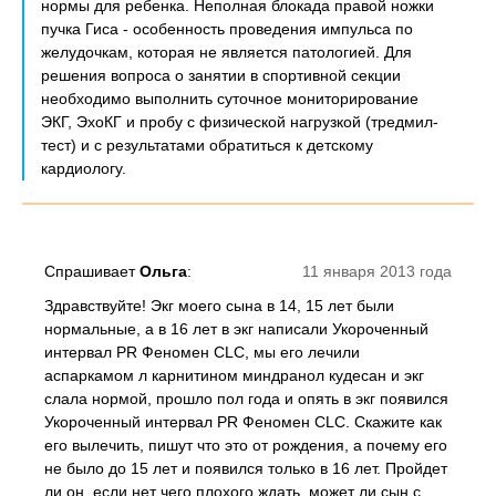
нормы для ребенка. Неполная блокада правой ножки
пучка Гиса - особенность проведения импульса по
желудочкам, которая не является патологией. Для
решения вопроса о занятии в спортивной секции
необходимо выполнить суточное мониторирование
ЭКГ, ЭхоКГ и пробу с физической нагрузкой (тредмил-
тест) и с результатами обратиться к детскому
кардиологу.
Спрашивает
Ольга
:
11 января 2013 года
Здравствуйте! Экг моего сына в 14, 15 лет были
нормальные, а в 16 лет в экг написали Укороченный
интервал PR Феномен CLC, мы его лечили
аспаркамом л карнитином миндранол кудесан и экг
слала нормой, прошло пол года и опять в экг появился
Укороченный интервал PR Феномен CLC. Скажите как
его вылечить, пишут что это от рождения, а почему его
не было до 15 лет и появился только в 16 лет. Пройдет
ли он, если нет чего плохого ждать, может ли сын с