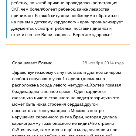
ребенку, по какой причине проводилась регистрация
ЭКГ, чем болел/болеет ребенок, каике лекарства
принимает. В такой ситуации необходимо обратиться
на прием к детскому кардиологу - врач проанализирует
документы, осмотрит ребенка, поставит диагноз и
ответит на все Ваши вопросы. Берегите здоровье!
Спрашивает
Елена
:
28 ноября 2014 года
Здравствуйте,моему сыну поставили диагноз синдром
слабого синусового узла 1 вариант,аномально
расположена хорда левого желудочка.Холтер показал
брадикардию в ночное время. Один кардиолог
сказал,что ничего страшного не видит(говорит,что это
может быть из-за строения сердца),другой
посоветовал консультацию в Москве в центре
нарушения сердечного ритма.Врач, которая делала
кардиограмму тоже опасного не видит.Что странно
бьётся пульс, заметила я ещё в младенчестве и нас