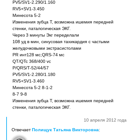
PV5/SV1-2.290/1.160
RV5+SV1-3.450
Минесота 5-2
Изменения зубца Т, возможна ишемия передней
стенки, паталогическая ЭКГ.
Через 3 минуты Экг переделали
108 уд в мин, синусовая тахикардия с частыми
желудочковыми экстрасистолами
PR инт128 мс;QRS-74 мс
QT/QTc 368/400 vc
P/QRS/T-52/44/57
PV5/SV1-2.280/1.180
RV5+SV1-3.460
Минесота 5-2 8-1-2
8-7 9-8
Изменения зубца Т, возможна ишемия передней
стенки, паталогическая ЭКГ.
10 апреля 2012 года
Отвечает
Полищук Татьяна Викторовна
: