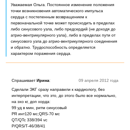
Уважаемая Ольга. Постоянное изменение положения
точки возникновения автоматического импульса
сердца с постепенным возвращением к
первоначальной точке может происходить в пределах
либо синусового узла, либо предсердий (не доходя до
атрио-вентрикулярного узла), либо в пределах пути от
синусового узла до атрио-вентрикулярного соединения
и обратно. Трудоспособность определяется
характером поражения сердца.
Спрашивает
Ирина
:
09 апреля 2012 года
Сделали ЭКГ сразу направили к кардиологу, без
интерпретации, что это, до этого было все нормально,
на эхо кг, доп хорда:
99 уд в мин, ритм синусовый
PR инт120 мс;QRS-70 мс
QT/QTc 338/394 vc
P/QRS/T-46/38/41