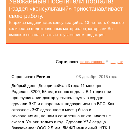
Уважаемые посетители портала!
Раздел «консультаций» приостанавливает
свою работу.
В архиве медицинских консультаций за 13 лет есть большое
количество подготовленных материалов, которыми Вы
сможете воспользоваться. с уважением, редакция
Сортировка:
по полезности
по дате
Спрашивает
Регина
:
03 декабря 2015 года
Добрый день. Дочери сейчас 3 года 11 месяцев.
Родилась 3200, 55 см, в сорок недель. В 1 годик при
прослушивании доктор услышал шумы в сердце,
сделали ЭКГ, и ошарашили подозрением на ВПС. Как
оказалось ЭКГ сделанное в месяц было с
отклонениями, но нам к сожалению никто ничего не
сказал. Узнали только в год. Сделали УЗИ сердца.
Заключение: ООО 2,5 мм, ДМЖП мышечный, НТК 1