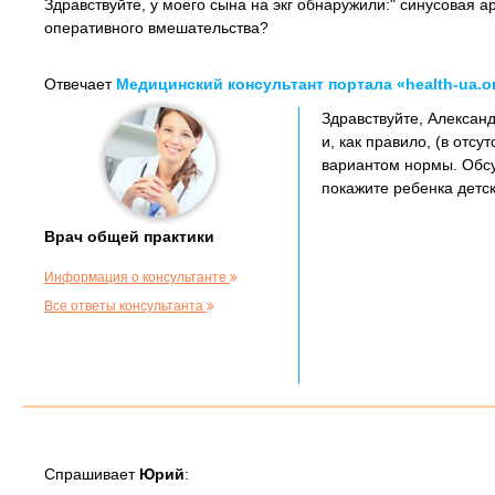
Здравствуйте, у моего сына на экг обнаружили:" синусовая а
оперативного вмешательства?
Отвечает
Медицинский консультант портала «health-ua.o
Здравствуйте, Александ
и, как правило, (в отс
вариантом нормы. Обсу
покажите ребенка детск
Врач общей практики
Информация о консультанте
Все ответы консультанта
Спрашивает
Юрий
: