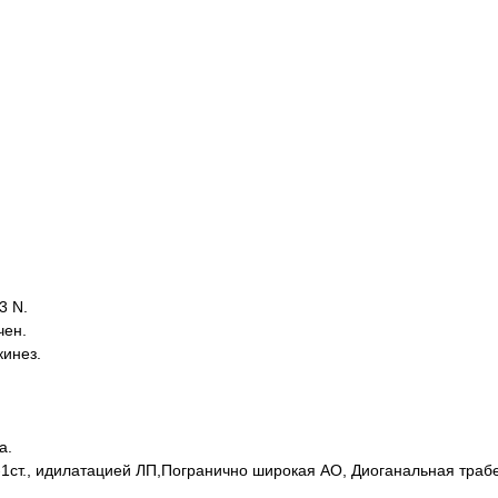
3 N.
чен.
инез.
а.
1ст., идилатацией ЛП,Погранично широкая АО, Диоганальная трабе