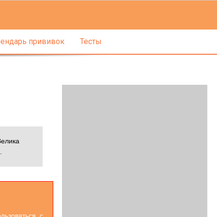
ендарь прививок
Тесты
Велика
.
льзоваться. с