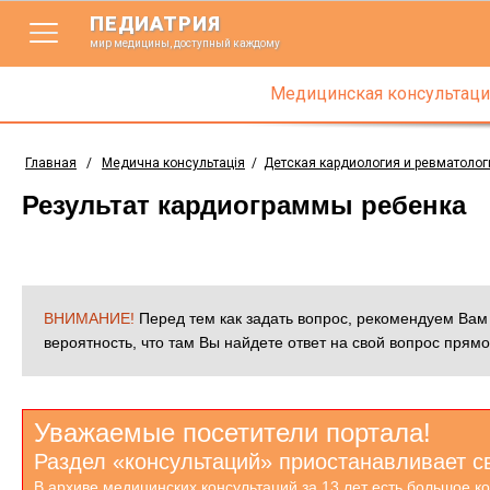
ПЕДИАТРИЯ
мир медицины, доступный каждому
Медицинская консультаци
Главная
/
Медична консультація
/
Детская кардиология и ревматолог
Результат кардиограммы ребенка
ВНИМАНИЕ!
Перед тем как задать вопрос, рекомендуем Ва
вероятность, что там Вы найдете ответ на свой вопрос прямо
Уважаемые посетители портала!
Раздел «консультаций» приостанавливает с
В архиве медицинских консультаций за 13 лет есть большое к