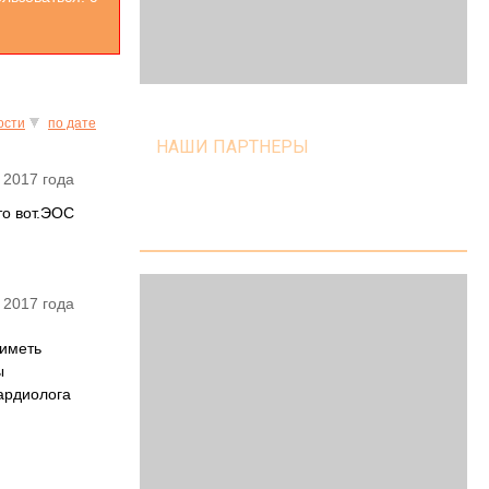
ости
по дате
НАШИ ПАРТНЕРЫ
 2017 года
то вот.ЭОС
 2017 года
 иметь
ы
кардиолога