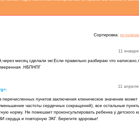
Сортировка:
по полезн
11 января
й,через месяц сделали экг.Если правильно разбираю что написано,
 умеренная .НБПНПГ
11 апреля
rg»
:
Из перечисленных пунктов заключения клиническое значение может
уменьшение частоты сердечных сокращений), все остальные пункт
тную норму. Не помешает проконсультировать ребенка у детского 
ЗИ сердца и повторную ЭКГ. Берегите здоровье!