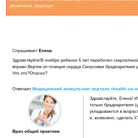
уважением, редакция
Спрашивает
Елена
:
Здравствуйте!В ноябре ребенок 5 лет переболел скарлатино
вправо.Вертик.эл позиция сердца.Синусовая брадпаритмия
Что это?Опасно?
Отвечает
Медицинский консультант портала «health-ua.o
Здравствуйте, Елена! 
только брадиаритмия (
укладываются в возрас
и, возможно, сделать У
Врач общей практики