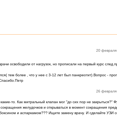
20 февраля
 врачи освободили от нагрузок, но прописали на первый курс след.
я( тем более , что у нее с 3-12 лет был панкреотит).Вопрос - про
.Спасибо.Петр
26 февраля
 какие-то. Как митральный клапан мог "до сих пор не закрыться?" Ф
т сокращения желудочков и открываться в момент сокращения пред
рибоксином и аспаркамом??? Ищите замену врачу. И сделайте УЗИ с