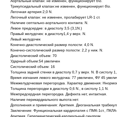
Аортальный клапан: не изменен, функционирует б\о.
Трикупсидальный клапан:не изменен, функционирует б\о.
Легочная артерия:2,0 N.
Легочный клапан: не изменен, пролабирует LR-1 ст.
Наличие септально-аортального контакта: N.
Левое предсердие: в диастолу 3,5 (3,1N.)
Правый желудочек: в диастолу1,4 у верх. N.
Левый желудочек
Конечно-диастолический размер полости: 4,0 N.
Конечно-систолический размер полости: 2,2 у ниж. N.
Диастолический объем: 70
Ударный объем:54 увеличен
Систолический объем: 16
Толщина задней стенки в диастолу 0,7 у верх. N. В систолу 1,
Время изгнания левого желудочка: 77 увеличен, ФУ 45 увели
Межжелудочковая перегородка. Характер движения: Ннормок
Толщина перегородки в диастолу 0,6 N., в систолу 1,1 N.
Межпредсердная перегородка. Дефекта нет, интактная.
Наличие перикардиального выпота:нет.
Дополнения и примечания: Аритмия. Диоганальная трабекул
Заключение: Функциональная кардиопатия с ПМК-1ст., ПКЛА-
Аритмия, Гиперкинетический-кардиальный синдром.