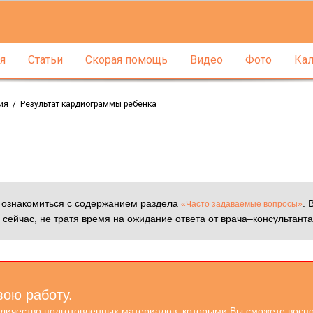
я
Статьи
Скорая помощь
Видео
Фото
Кал
ия
/
Результат кардиограммы ребенка
м ознакомиться с содержанием раздела
. 
«Часто задаваемые вопросы»
 сейчас, не тратя время на ожидание ответа от врача–консультанта
вою работу.
оличество подготовленных материалов, которыми Вы сможете воспо