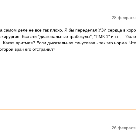
28 февраля
на самом деле не все так плохо. Я бы переделал УЗИ сердца в хор
охирургия. Все эти "диагональные трабекулы", "ПМК 1" и т.п. - "бол
. Какая аритмия? Если дыхательная синусовая - так это норма. Чт
оторой врач его отстранил?
26 февраля