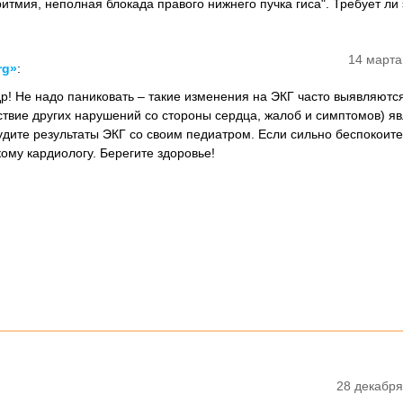
ритмия, неполная блокада правого нижнего пучка гиса". Требует ли 
14 марта
rg»
:
р! Не надо паниковать – такие изменения на ЭКГ часто выявляются
утствие других нарушений со стороны сердца, жалоб и симптомов) я
дите результаты ЭКГ со своим педиатром. Если сильно беспокоите
ому кардиологу. Берегите здоровье!
28 декабря