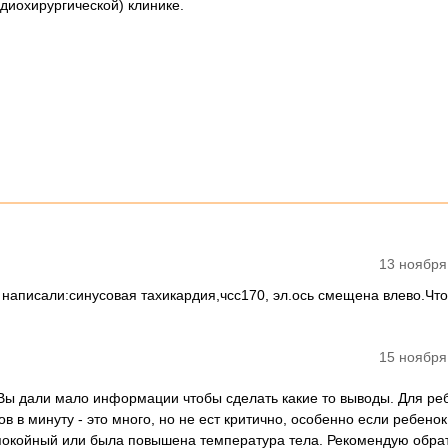
диохирургической) клинике.
13 ноября
 написали:синусовая тахикардия,чсс170, эл.ось смещена влево.Что
15 ноября
 Вы дали мало информации чтобы сделать какие то выводы. Для реб
в в минуту - это много, но не ест критично, особенно если ребенок
окойный или была повышена температура тела. Рекомендую обрат