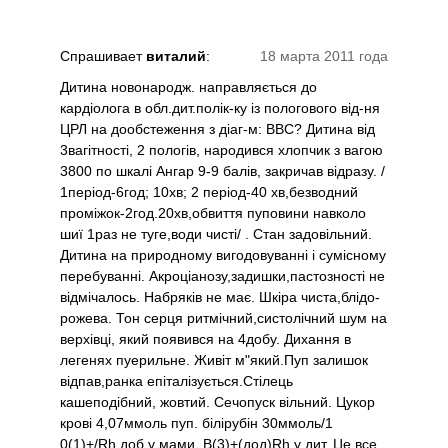
Спрашивает
виталий
:
18 марта 2011 года
Дитина новонародж. направляється до
кардіолога в обл.дит.полік-ку із пологового від-ня
ЦРЛ на дообстеження з діаг-м: ВВС? Дитина від
3вагітності, 2 пологів, народився хлопчик з вагою
3800 по шкалі Ангар 9-9 балів, закричав відразу. /
1період-6год; 10хв; 2 період-40 хв,безводний
проміжок-2год.20хв,обвиття пуповини навколо
шиї 1раз не туге,води чисті/ . Стан задовільний.
Дитина на природному вигодовуванні і сумісному
перебуванні. Акроціанозу,задишки,пастозності не
відмічалось. Набряків не має. Шкіра чиста,блідо-
рожева. Тон серця ритмічний,систолічний шум на
верхівці, який появився на 4добу. Дихання в
легенях пуерильне. Живіт м"який.Пуп залишок
відпав,ранка епіталізується.Стілець
кашеподібний, жовтий. Сечопуск вільний. Цукор
крові 4,07ммоль пуп. білірубін 30ммоль/1
0(1)+/Rh доб у мами, B(3)+(дод)Rh у дит. Це все