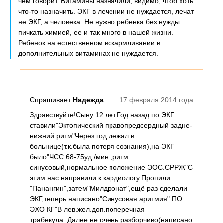
чем говорит. Витамины назначили, видимо, чтоб хоть
что-то назначить. ЭКГ в лечении не нуждается, лечат
не ЭКГ, а человека. Не нужно ребенка без нужды
пичкать химией, ее и так много в нашей жизни.
Ребенок на естественном вскармливании в
дополнительных витаминах не нуждается.
Спрашивает
Надежда
:
17 февраля 2014 года
Здравствуйте!Сыну 12 лет.Год назад по ЭКГ
ставили"Эктопический правопредсердный задне-
нижний ритм"Через год лежал в
больнице(т.к.была потеря сознания),на ЭКГ
было"ЧСС 68-75уд./мин.,ритм
синусовый,нормальное положение ЭОС.СРРЖ"С
этим нас направили к кардиологу.Пропили
"Панангин",затем"Милдронат",ещё раз сделали
ЭКГ,теперь написано"Синусовая аритмия".ПО
ЭХО КГ"В лев.жел.доп.поперечная
трабекула..Далее не очень разборчиво(написано