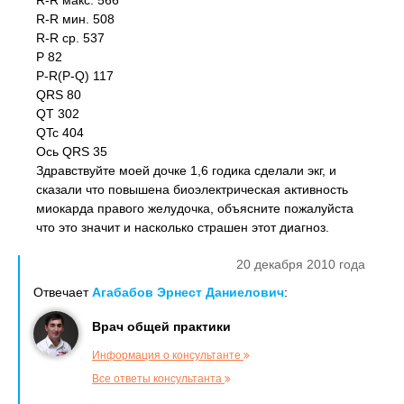
R-R макс. 566
R-R мин. 508
R-R ср. 537
Р 82
P-R(P-Q) 117
QRS 80
QT 302
QTc 404
Ось QRS 35
Здравствуйте моей дочке 1,6 годика сделали экг, и
сказали что повышена биоэлектрическая активность
миокарда правого желудочка, объясните пожалуйста
что это значит и насколько страшен этот диагноз.
20 декабря 2010 года
Отвечает
Агабабов Эрнест Даниелович
:
Врач общей практики
Информация о консультанте
Все ответы консультанта