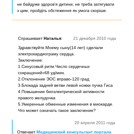
не байдуже здоров’я дитини, не треба затягувати
з цим, пройдіть обстеження як умога скоріше.
Спрашивает
Наталья
:
21 декабря 2010 года
Здравствуйте.Моему сыну(14 лет) сделали
электрокардиограму сердца.
Заключение:
1.Синусовый ритм.Число сердечных
сокращений=68 уд/мин.
2.Отклонение ЭОС вправо-120 град.
3.Блокада задней ветви левой ножки пучка Гиса
4.Повышение биоэлектрической активности
правого желудочка
5.Умеренные обменные изменения в миокарде.
Что может означать такое заключение?
20 апреля 2011 года
Отвечает
Медицинский консультант портала