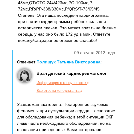
48мс,QT/QTC-244/423мс,PQ-100мс,P-
72мс,RR/PP-338/330мс,P/QRS/T-73/65/45
Степень. Эта наша последняя кардиограмма,
при снятие кардиограммы ребёнок сильно и
истерически плакал. Это может влиять на биение
сердца, у нас оно было 172 уд,в мин. Ответьте
пожалуйста,заранее огромное спасибо!
09 августа 2012 года
Отвечает
Полищук Татьяна Викторовна
:
Врач детский кардиоревматолог
Информация о консультанте
Все ответы консультанта
Уважаемая Екатерина. Посторонние звуковые
феномены при аускультации сердца – основание
для обследования ребенка; в этой ситуации ЭКГ
лишь часть необходимого обследования, но на
основании приведенных Вами интервалов