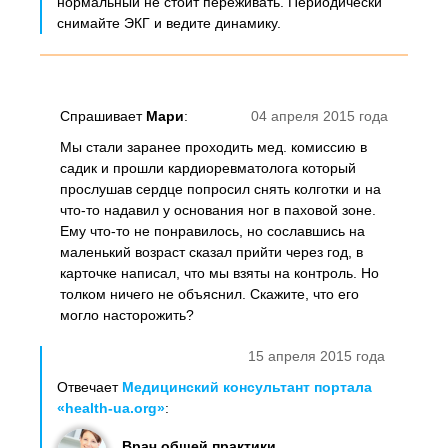
нормальный не стоит переживать. Периодически
снимайте ЭКГ и ведите динамику.
Спрашивает
Мари
:
04 апреля 2015 года
Мы стали заранее проходить мед. комиссию в
садик и прошли кардиоревматолога который
прослушав сердце попросил снять колготки и на
что-то надавил у основания ног в паховой зоне.
Ему что-то не понравилось, но сославшись на
маленький возраст сказал прийти через год, в
карточке написал, что мы взяты на контроль. Но
толком ничего не объяснил. Скажите, что его
могло насторожить?
15 апреля 2015 года
Отвечает
Медицинский консультант портала
«health-ua.org»
:
Врач общей практики