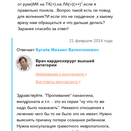
от руки)МК на ТК(+),на ЛА(=)(++)",если я
правильно поняла...Вопрос такой:есть ли повод
для волнения?И если это не сердечное ,к какому
врачу нам обращаться и что дальше делать?
Заранее спасибо за ответ!
21 февраля 2014 года
Отвечает
Бугаёв Михаил Валентинович
:
Врач кардиохирург высшей
категории
Информация о консультанте
Все ответы консультанта
Здравствуйте. "Пропивание" панангина,
милдроната и т.п. - это из серии "ну что-то же
надо было назначить". Никакого отношения к
лечению чего бы то ни было это не имеет. Нужно
выяснять причину потери сознания ребенком.
Нужна консультация грамотного невропатолога,