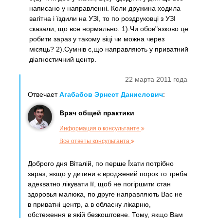
написано у направленні. Коли дружина ходила
вагітна і їздили на УЗІ, то по роздруковці з УЗІ
сказали, що все нормально. 1).Чи обов"язково це
робити зараз у такому віці чи можна через
місяць? 2).Сумнів є,що направляють у приватний
діагностичний центр.
22 марта 2011 года
Отвечает
Агабабов Эрнест Даниелович
:
Врач общей практики
Информация о консультанте
Все ответы консультанта
Доброго дня Віталій, по перше Їхати потрібно
зараз, якщо у дитини є вроджений порок то треба
адекватно лікувати її, щоб не погіршити стан
здоровья малюка, по друге направляють Вас не
в приватні центр, а в обласну лікарню,
обстеження в якій безкоштовне. Тому, якщо Вам