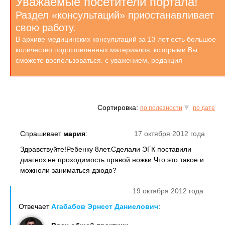
Уважаемые посетители портала!
Раздел «консультаций» приостанавливает
свою работу.
В архиве медицинских консультаций за 13 лет есть большое
количество подготовленных материалов, которыми Вы
сможете воспользоваться. с уважением, редакция
Сортировка:
по полезности
по дате
Спрашивает
мария
:
17 октября 2012 года
Здравствуйте!Ребенку 8лет.Сделали ЭГК поставили
диагноз не проходимость правой ножки.Что это такое и
можноли заниматься дзюдо?
19 октября 2012 года
Отвечает
Агабабов Эрнест Даниелович
: