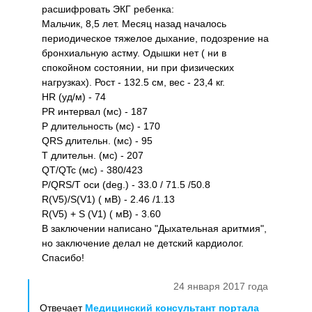
расшифровать ЭКГ ребенка:
Мальчик, 8,5 лет. Месяц назад началось
периодическое тяжелое дыхание, подозрение на
бронхиальную астму. Одышки нет ( ни в
спокойном состоянии, ни при физических
нагрузках). Рост - 132.5 см, вес - 23,4 кг.
HR (уд/м) - 74
PR интервал (мс) - 187
P длительность (мс) - 170
QRS длительн. (мс) - 95
Т длительн. (мс) - 207
QT/QTc (мс) - 380/423
P/QRS/T оси (deg.) - 33.0 / 71.5 /50.8
R(V5)/S(V1) ( мВ) - 2.46 /1.13
R(V5) + S (V1) ( мВ) - 3.60
В заключении написано "Дыхательная аритмия",
но заключение делал не детский кардиолог.
Спасибо!
24 января 2017 года
Отвечает
Медицинский консультант портала