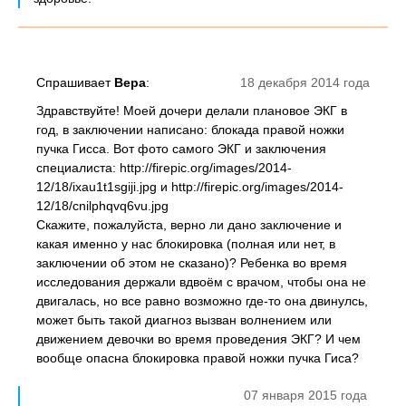
Спрашивает
Вера
:
18 декабря 2014 года
Здравствуйте! Моей дочери делали плановое ЭКГ в
год, в заключении написано: блокада правой ножки
пучка Гисса. Вот фото самого ЭКГ и заключения
специалиста: http://firepic.org/images/2014-
12/18/ixau1t1sgiji.jpg и http://firepic.org/images/2014-
12/18/cnilphqvq6vu.jpg
Скажите, пожалуйста, верно ли дано заключение и
какая именно у нас блокировка (полная или нет, в
заключении об этом не сказано)? Ребенка во время
исследования держали вдвоём с врачом, чтобы она не
двигалась, но все равно возможно где-то она двинулсь,
может быть такой диагноз вызван волнением или
движением девочки во время проведения ЭКГ? И чем
вообще опасна блокировка правой ножки пучка Гиса?
07 января 2015 года