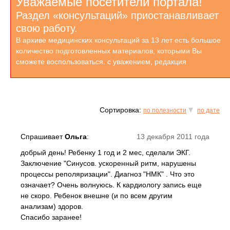
Уважаемые посетители портала!
Раздел «консультаций» приостанавливает
свою работу.
В архиве медицинских консультаций за 13 лет есть большое
количество подготовленных материалов, которыми Вы
сможете воспользоваться. с уважением, редакция
Сортировка:
по полезности
по дате
Спрашивает
Ольга
:
13 декабря 2011 года
добрый день! Ребенку 1 год и 2 мес, сделали ЭКГ.
Заключение "Синусов. ускоренный ритм, нарушены
процессы реполяризации". Диагноз "НМК" . Что это
означает? Очень волнуюсь. К кардиологу запись еще
не скоро. Ребенок внешне (и по всем другим
анализам) здоров.
Спасибо заранее!