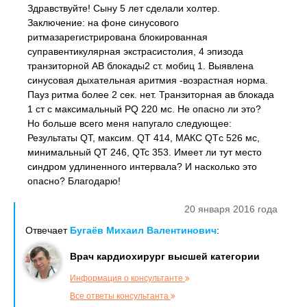
Здравствуйте! Сыну 5 лет сделали холтер.
Заключение: на фоне синусового
ритмазарегистрирована блокированная
суправентикулярная экстрасистолия, 4 эпизода
транзиторной АВ блокады2 ст. мобиц 1. Выявлена
синусовая дыхательная аритмия -возрастная норма.
Пауз ритма более 2 сек. нет. Транзиторная ав блокада
1 ст с максимальный PQ 220 мс. Не опасно ли это?
Но больше всего меня напугало следующее:
Результаты QT, максим. QT 414, МАКС QTс 526 мс,
минимальный QT 246, QTc 353. Имеет ли тут место
синдром удлиненного интервала? И насколько это
опасно? Благодарю!
20 января 2016 года
Отвечает
Бугаёв Михаил Валентинович
:
Врач кардиохирург высшей категории
Информация о консультанте
Все ответы консультанта