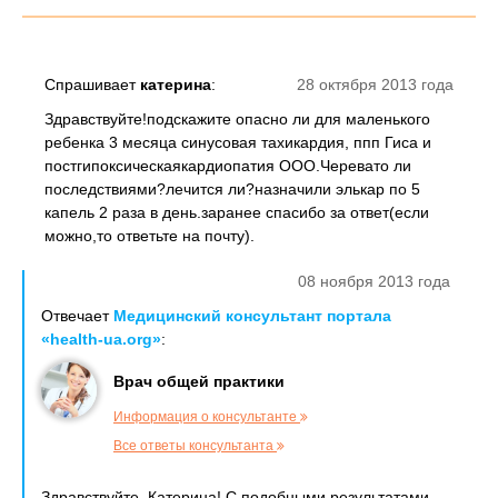
Спрашивает
катерина
:
28 октября 2013 года
Здравствуйте!подскажите опасно ли для маленького
ребенка 3 месяца синусовая тахикардия, ппп Гиса и
постгипоксическаякардиопатия ООО.Черевато ли
последствиями?лечится ли?назначили элькар по 5
капель 2 раза в день.заранее спасибо за ответ(если
можно,то ответьте на почту).
08 ноября 2013 года
Отвечает
Медицинский консультант портала
«health-ua.org»
:
Врач общей практики
Информация о консультанте
Все ответы консультанта
Здравствуйте, Катерина! С подобными результатами