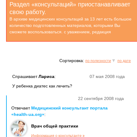
Раздел «консультаций» приостанавливает
свою работу.
В архиве медицинских консультаций за 13 лет есть большое
количество подготовленных материалов, которыми Вы
сможете воспользоваться. с уважением, редакция
Сортировка:
по полезности
по дате
Спрашивает
Лариса
:
07 мая 2008 года
У ребенка диатес как лечить?
22 сентября 2008 года
Отвечает
Медицинский консультант портала
«health-ua.org»
:
Врач общей практики
Информация о консультанте