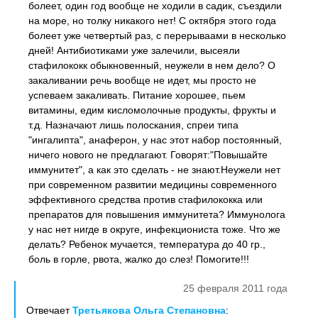
болеет, один год вообще не ходили в садик, съездили
на море, но толку никакого нет! С октября этого года
болеет уже четвертый раз, с перерываами в несколько
дней! Антибиотиками уже залечили, высеяли
стафилококк обыкновенный, неужели в нем дело? О
закаливании речь вообще не идет, мы просто не
успеваем закаливать. Питание хорошее, пьем
витамины, едим кисломолочные продукты, фрукты и
т.д. Назначают лишь полоскания, спреи типа
"ингалипта", анаферон, у нас этот набор постоянный,
ничего нового не предлагают. Говорят:"Повышайте
иммунитет", а как это сделать - не знают.Неужели нет
при современном развитии медицины современного
эффективного средства против стафилококка или
препаратов для повышения иммунитета? Иммунолога
у нас нет нигде в округе, инфекциониста тоже. Что же
делать? Ребенок мучается, температура до 40 гр.,
боль в горле, рвота, жалко до слез! Помогите!!!
25 февраля 2011 года
Отвечает
Третьякова Ольга Степановна
: