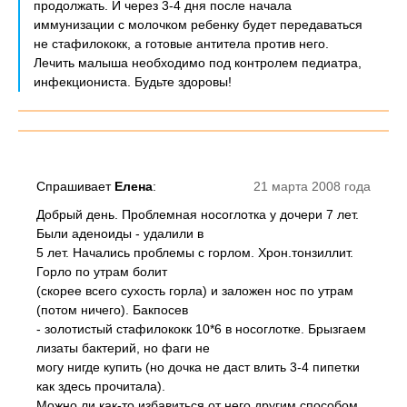
продолжать. И через 3-4 дня после начала
иммунизации с молочком ребенку будет передаваться
не стафилококк, а готовые антитела против него.
Лечить малыша необходимо под контролем педиатра,
инфекциониста. Будьте здоровы!
Спрашивает
Елена
:
21 марта 2008 года
Добрый день. Проблемная носоглотка у дочери 7 лет.
Были аденоиды - удалили в
5 лет. Начались проблемы с горлом. Хрон.тонзиллит.
Горло по утрам болит
(скорее всего сухость горла) и заложен нос по утрам
(потом ничего). Бакпосев
- золотистый стафилококк 10*6 в носоглотке. Брызгаем
лизаты бактерий, но фаги не
могу нигде купить (но дочка не даст влить 3-4 пипетки
как здесь прочитала).
Можно ли как-то избавиться от него другим способом