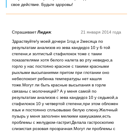
свое действие. Будьте здоровы!
Спрашивает
Лидия
:
21 января 2014 года
Здраствуйте!у моей дочери 1год и 2месяца по
результатам анализов из зева кандидоз 10 у 6-той
степени,и золтистый стафилокок тоже с такии
показателями хотя белого налета во рту невидно,а
горло у нас постояно красное с такими красными
рыхлыми высыпаниями притом при глотании оно
небеспокоит ребенка температуры нет кашля
тоже.Могут ли быть красные высыпания в горле
связаны с молочницей? А у меня самой по
результатам анализов с зева кандидоз 10 у седьмой,а
стафилокок 10 у четвертой степени,при этом обложен
язык и постоянно спльовываю белую слюну.Желчный
пузырь у меня заполнен мелкими камушками,есть
проблемы с желудком-гастрит.Делала гастроскопию
слизистая розовая прозрачная.Могут ли проблемы с