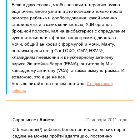
Если в двух словах, чтобы назначить терапию нужно
еще очень много узнать и это возможно только после
осмотра ребенка и дообследования: какой именно
стафилококк и в каких количествах, УЗИ органов
брюшной полости, кал на дисбактериоз с определение
чувствительности к фагам, копрограмма, диастаза
мочи, общий ан крови с формулой и мочи, Манту,
анализы крови на Ig G к TOXO, CMV, HSV ½,
хламидиям пневмонии и к нуклеарному антигену
вируса Эпштейна-Барра (EBNA), антитела Ig M к
капсидному антигену (VCA), а также иммунограмма. И
возможно, это еще не все.
Больше читайте на нашем портале:
Стафилококк у
.
ребенка
Спрашивает
Аннета
:
21 января 2011 года
С 5 месяцев(!) ребенок болеет ангинами, до сих пор в
садике не можем пройти адаптацию, постоянно