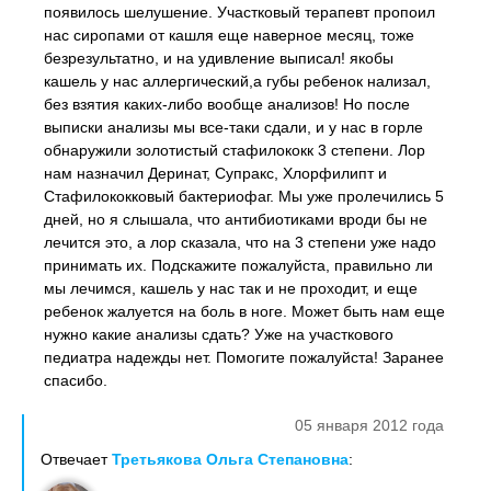
появилось шелушение. Участковый терапевт пропоил
нас сиропами от кашля еще наверное месяц, тоже
безрезультатно, и на удивление выписал! якобы
кашель у нас аллергический,а губы ребенок нализал,
без взятия каких-либо вообще анализов! Но после
выписки анализы мы все-таки сдали, и у нас в горле
обнаружили золотистый стафилококк 3 степени. Лор
нам назначил Деринат, Супракс, Хлорфилипт и
Стафилококковый бактериофаг. Мы уже пролечились 5
дней, но я слышала, что антибиотиками вроди бы не
лечится это, а лор сказала, что на 3 степени уже надо
принимать их. Подскажите пожалуйста, правильно ли
мы лечимся, кашель у нас так и не проходит, и еще
ребенок жалуется на боль в ноге. Может быть нам еще
нужно какие анализы сдать? Уже на участкового
педиатра надежды нет. Помогите пожалуйста! Заранее
спасибо.
05 января 2012 года
Отвечает
Третьякова Ольга Степановна
: