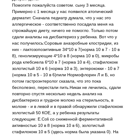
Помогите пожалуйста советом. сыну 3 месяца.
Примерно с 1 месяца у нас появился атопический
дерматит. Сначала педиатр думала, что у нас это
аллергическое - соответственно посадила меня на
строжайшую диету, ничего не помогло. Только потом
сдали анализы на дисбактериоз у ребенка. Вот что у
нас получилось:Соровые анаэробные клостридии, из
них - лактозопозитивные 34*10 в 7(норма 10 в 7 - 10 в
8), генолизирующие 4*10 в 8 (норма 10 в 0), микробы
рода клебсиела 6*10 в 7 (норма 10 в 4), стафилококк
золотистый 10 в 6 (норма 10 в 3), энтерококки - 10 в 7
(норма 10 в 5 - 10 в 6)пили Нормофлорин Л и Б, но
потом гастроэнтеролог сказала, что это пока
бесполезно, перестали пить.Никак не лечились, сдали
повторно спустя несколько недель анализ на
дисбактериоз и грудное молоко на стерильность, в
молоке - и в левой и в правой обнаружили стафилококк
золотистый 50 КОЕ, а у ребенка результаты
следующие: E.Coli со сниженной ферментативной
активностью 10 в 8 (норма 10 в 6), золотистый
стафилококк 10 в 5 (здесь норма была указана 0). На