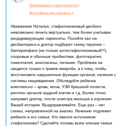
Информация о консультанте
Все ответы консультанта
Уважаемая Наталья, стафилококковый дисбиоз
невозможно лечить виртуально, тем более учитывая
рецидивирующие ларингиты. Посейте кал на
дисбактериоз и доктор подберет схему терапии –
бактериофаги (не только антистафилококковый!!!),
споровые и обычные пробиотики, фитотерапия,
гомеопатия, анатоксины, питание. Проблема не
сводится только к травле микроба, а к тому, чтобы
восстановить нарушенные функции органов, начиная с
системы пищеварения. Обследуйте ребенка
комплексно – кровь, моча, УЗИ брюшной полости,
рентген органов грудной клетки и т.д. Более точно
направит доктор, после осмотра малыша и изучения
Вашей истории. Выздоравливайте. Еще раз – нет
схемы, направленной на анализ. Лечению подлежит
ребенок и его семья. Кто явился источником
стафилококка? Сделайте посевы всем членам семьи.