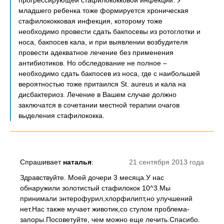
прогрессирующей стафилококковой инфекции. У
младшего ребенка тоже формируется хроническая
стафилококковая инфекция, которому тоже
необходимо провести сдать бакпосевы из ротоглотки и
носа, бакпосев кала, и при выявлении возбудителя
провести адекватное лечение без применения
антибиотиков. Но обследование не полное –
необходимо сдать бакпосев из носа, где с наибольшей
вероятностью тоже притаился St. aureus и кала на
дисбактериоз. Лечение в Вашем случае должно
заключатся в сочетании местной терапии очагов
выделения стафилококка.
Спрашивает
наталья
:
21 сентября 2013 года
Здравствуйте. Моей дочери 3 месяца.У нас
обнаружили золотистый стафилокок 10^3.Мы
принимали энтерофурил,хлорфилипт,но улучшений
нет.Нас также мучает животик,со стулом проблема-
запоры.Посоветуйте, чем можно еще лечить.Спасибо.