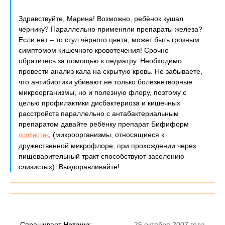
Здравствуйте, Марина! Возможно, ребёнок кушал
чернику? Параллельно применяли препараты железа?
Если нет – то стул чёрного цвета, может быть грозным
симптомом кишечного кровотечения! Срочно
обратитесь за помощью к педиатру. Необходимо
провести анализ кала на скрытую кровь. Не забываете,
что антибиотики убивают не только болезнетворные
микроорганизмы, но и полезную флору, поэтому с
целью профилактики дисбактериоза и кишечных
расстройств параллельно с антабактериальным
препаратом давайте ребёнку препарат Бифиформ
, (микроорганизмы, относящиеся к
пробиотик
дружественной микрофлоре, при прохождении через
пищеварительный тракт способствуют заселению
слизистых). Выздоравливайте!
Спрашивает
Наташа
:
25 октября 2007 года