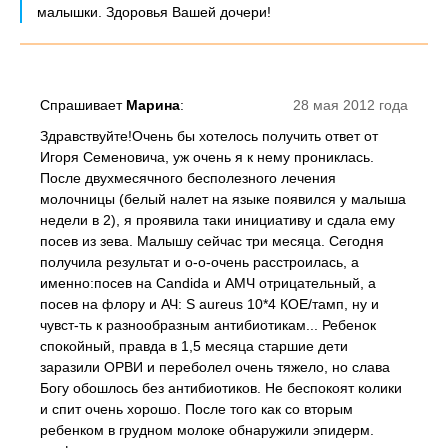
малышки. Здоровья Вашей дочери!
Спрашивает
Марина
:
28 мая 2012 года
Здравствуйте!Очень бы хотелось получить ответ от
Игоря Семеновича, уж очень я к нему прониклась.
После двухмесячного бесполезного лечения
молочницы (белый налет на языке появился у малыша
недели в 2), я проявила таки инициативу и сдала ему
посев из зева. Малышу сейчас три месяца. Сегодня
получила результат и о-о-очень расстроилась, а
именно:посев на Candida и АМЧ отрицательный, а
посев на флору и АЧ: S aureus 10*4 КОЕ/тамп, ну и
чувст-ть к разнообразным антибиотикам... Ребенок
спокойный, правда в 1,5 месяца старшие дети
заразили ОРВИ и переболел очень тяжело, но слава
Богу обошлось без антибиотиков. Не беспокоят колики
и спит очень хорошо. После того как со вторым
ребенком в грудном молоке обнаружили эпидерм.