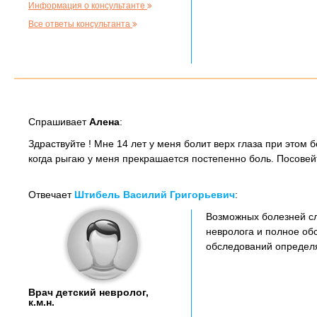
Информация о консультанте
Все ответы консультанта
Спрашивает
Алена
:
Здраствуйте ! Мне 14 лет у меня болит верх глаза при этом 
когда рыгаю у меня прекрашается постепенно боль. Посовейт
Отвечает
Штибель Василий Григорьевич
:
Возможных болезней сл
невролога и полное об
обследований определ
Врач детский невролог,
к.м.н.