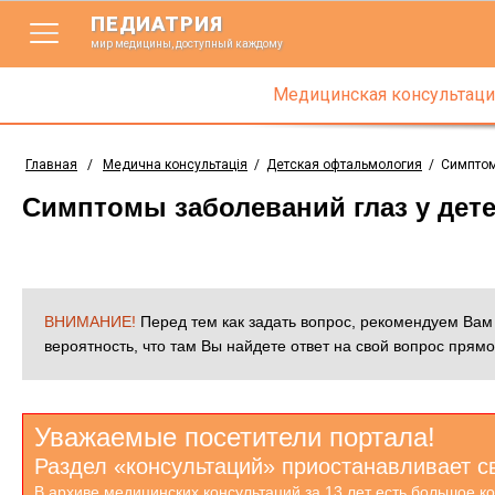
ПЕДИАТРИЯ
мир медицины, доступный каждому
Медицинская консультаци
Главная
/
Медична консультація
/
Детская офтальмология
/
Симптом
Симптомы заболеваний глаз у дет
ВНИМАНИЕ!
Перед тем как задать вопрос, рекомендуем Ва
вероятность, что там Вы найдете ответ на свой вопрос прямо
Уважаемые посетители портала!
Раздел «консультаций» приостанавливает с
В архиве медицинских консультаций за 13 лет есть большое к