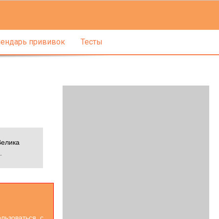
ендарь прививок
Тесты
Велика
.
льзоваться. с