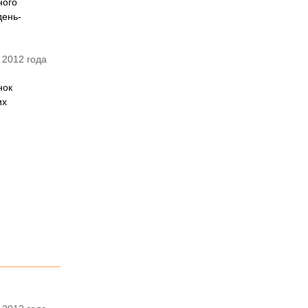
ного
день-
 2012 года
нок
их