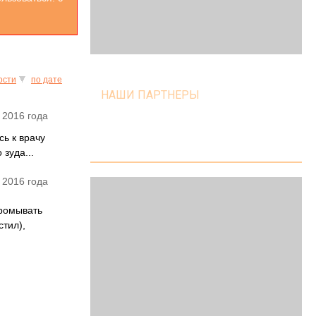
ости
по дате
НАШИ ПАРТНЕРЫ
 2016 года
сь к врачу
зуда...
 2016 года
промывать
тил),