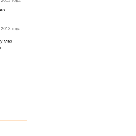
 2013 года
ого
 2013 года
у глаз
м