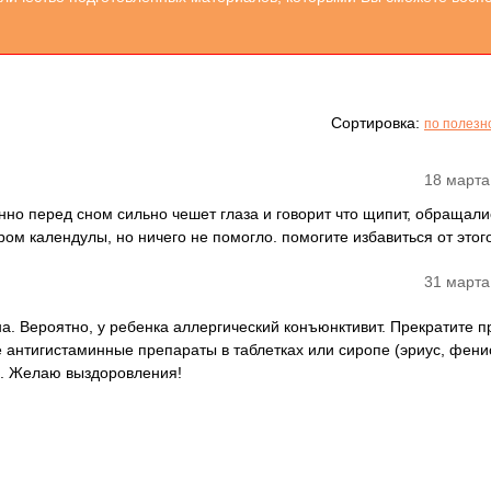
Сортировка:
по полезн
18 марта
нно перед сном сильно чешет глаза и говорит что щипит, обращали
ом календулы, но ничего не помогло. помогите избавиться от этого 
31 марта
на. Вероятно, у ребенка аллергический конъюнктивит. Прекратите 
 антигистаминные препараты в таблетках или сиропе (эриус, фенис
л. Желаю выздоровления!