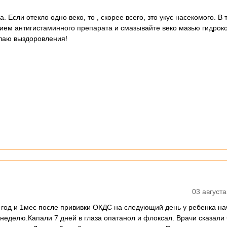
. Если отекло одно веко, то , скорее всего, зто укус насекомого. В 
ием антигистаминного препарата и смазывайте веко мазью гидрок
елаю выздоровления!
03 августа
1 год и 1мес после прививки ОКДС на следующий день у ребенка н
 неделю.Капали 7 дней в глаза опатанол и флоксал. Врачи сказали 