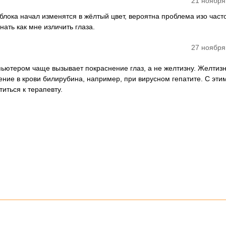
21 ноября
яблока начал изменятся в жёлтый цвет, вероятна проблема изо част
нать как мне изличить глаза.
27 ноября
пьютером чаще вызывает покраснение глаз, а не желтизну. Желтизн
ние в крови билирубина, например, при вирусном гепатите. С эти
иться к терапевту.