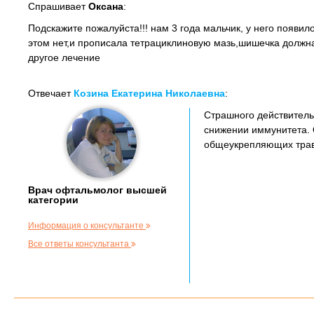
Спрашивает
Оксана
:
Подскажите пожалуйста!!! нам 3 года мальчик, у него появил
этом нет,и прописала тетрациклиновую мазь,шишечка должна
другое лечение
Отвечает
Козина Екатерина Николаевна
:
Страшного действитель
снижении иммунитета. 
общеукрепляющих травя
Врач офтальмолог высшей
категории
Информация о консультанте
Все ответы консультанта