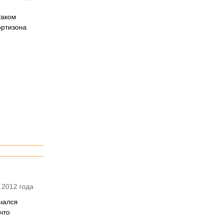
таком
ортизона
 2012 года
ачался
что