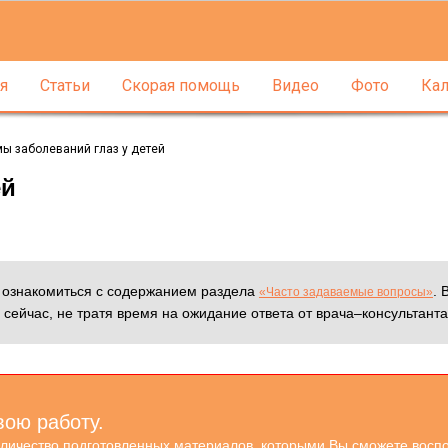
я
Статьи
Скорая помощь
Видео
Фото
Кал
ы заболеваний глаз у детей
ей
м ознакомиться с содержанием раздела
. 
«Часто задаваемые вопросы»
 сейчас, не тратя время на ожидание ответа от врача–консультанта
вою работу.
оличество подготовленных материалов, которыми Вы сможете воспо