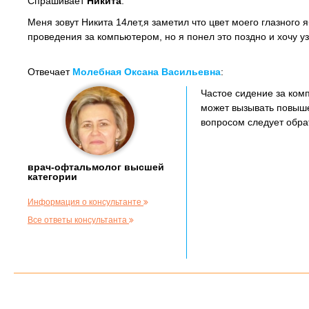
Спрашивает
Никита
:
Меня зовут Никита 14лет,я заметил что цвет моего глазного 
проведения за компьютером, но я понел это поздно и хочу уз
Отвечает
Молебная Оксана Васильевна
:
Частое сидение за ком
может вызывать повыше
вопросом следует обрат
врач-офтальмолог высшей
категории
Информация о консультанте
Все ответы консультанта