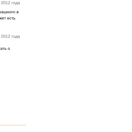
 2012 года
рашного в
жет есть
 2012 года
ать о