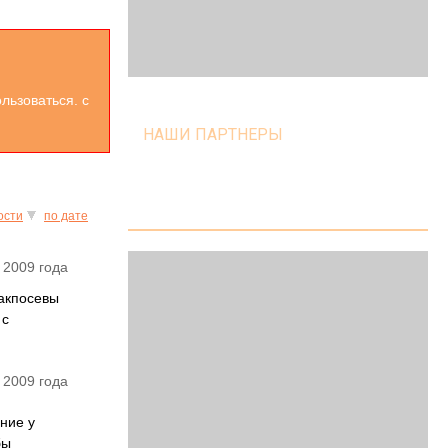
льзоваться. с
НАШИ ПАРТНЕРЫ
ости
по дате
 2009 года
бакпосевы
 с
 2009 года
яние у
бы