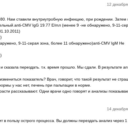
12 декабря
280. Нам ставили внутриутробную инфекцию, при рождении. Затем 
льный.anti-CMV IgG 19.77 E/mл (менее 9 -не обнаружено, 9-11-сер
1.10.2011)
)
наружено, 9-11-серая зона, более 11 обнаружено)anti-CMV IgM Не
)
и сказала перездать. т.к. время прошло. Мы сдали. В результате a
змениться показатель? Врач, говорит, что такой результат не стра
ормы у нас нет, печень при пальпации в норме.
асти рассказывают. Одни врачи одно говорят и анализы показываю
14 декабря
ит в пользу острого процесса. Вы должны перездать анализ через 1