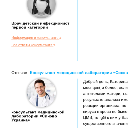
Врач детский инфекционист
первой категории
Информация о консультанте
Все ответы консультанта
Отвечает
Консультант медицинской лаборатории «Синэв
Добрый день, Катерина
месяцев( и более, есл
антителами матери, т.к
результате анализа им
реакции организма, но 
вируса в крови не было
консультант медицинской
лаборатории «Синэво
ЦМВ, то IgG к ним у Ва
Украина»
существенного значения