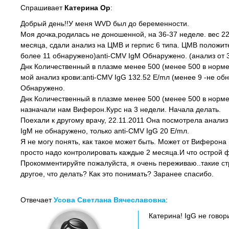
Спрашивает
Катерина Ор
:
Добрый день!!У меня WVD был до беременности.
Моя дочка,родилась не доношенной, на 36-37 неделе. вес 2
месяца, сдали анализ на ЦМВ и герпис 6 типа. ЦМВ положите
более 11 обнаружено)anti-CMV IgM Обнаружено. (анализ от 3
Днк Количественный в плазме менее 500 (менее 500 в норме
мой анализ крови:anti-CMV IgG 132.52 E/mл (менее 9 -не об
Обнаружено.
Днк Количественный в плазме менее 500 (менее 500 в норме
назначали нам Виферон.Курс на 3 недели. Начала делать.
Поехали к другому врачу, 22.11.2011 Она посмотрела анализ 
IgM не обнаружено, только anti-CMV IgG 20 E/mл.
Я не могу понять, как такое может быть. Может от Виферона и
просто надо контролировать каждые 2 месяца.И что острой ф
Прокомментируйте пожалуйста, я очень переживаю..такие стр
другое, что делать? Как это понимать? Заранее спасибо.
Отвечает
Усова Светлана Вячеславовна
:
Катерина! IgG не говор