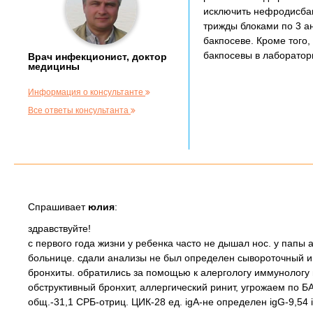
исключить нефродисбак
трижды блоками по 3 ан
бакпосеве. Кроме того,
бакпосевы в лаборатори
Врач инфекционист, доктор
медицины
Информация о консультанте
Все ответы консультанта
Спрашивает
юлия
:
здравствуйте!
с первого года жизни у ребенка часто не дышал нос. у папы
больнице. сдали анализы не был определен сывороточный им
бронхиты. обратились за помощью к алергологу иммунологу п
обструктивный бронхит, аллергический ринит, угрожаем по БА
общ.-31,1 СРБ-отриц. ЦИК-28 ед. igA-не определен igG-9,54 i