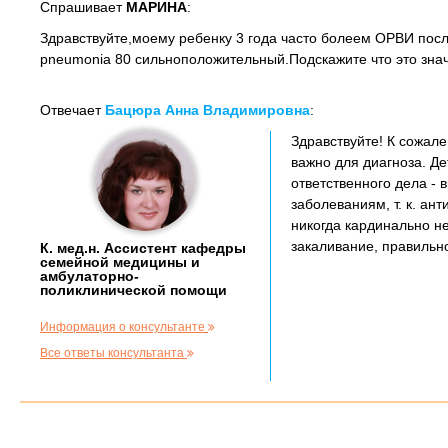
Спрашивает
МАРИНА
:
Здравствуйте,моему ребенку 3 года часто болеем ОРВИ посл
pneumonia 80 сильноположительный.Подскажите что это значи
Отвечает
Бацюра Анна Владимировна
:
Здравствуйте! К сожале
важно для диагноза. Де
ответственного дела -
заболеваниям, т. к. ан
никогда кардинально н
закаливание, правильно
К. мед.н. Ассистент кафедры
семейной медицины и
амбулаторно-
поликлинической помощи
Информация о консультанте
Все ответы консультанта