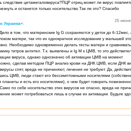
ть следствие цетамегаловируса?ПЦР отриц.может ли вирус повлият
езнуть и останется только носительство.Так ли это? Спасибо
25 июня
о Украина»
:
Дело в том, что материнские Ig G сохраняются у деток до 6-12мес, 
локом матери, так что их однократное исследование у малышей это
вно. Необходимо одновременно делать тесты матери и сравнивать 
мику титров антител. Т.к. выявлены и Ig М к ЦМВ, то это действите
ивации вируса, однако однозначно об активации ЦМВ на момент
можно, сделав методом ПЦР анализ крови на ДНК ЦМВ, если ДНК ви
, вирусы спят, вреда не причиняют, лечения не требуют. Да, действи
ись ЦМВ, люди стают его бессимптомными носителями (собствен
 планеты и есть его носителями), о чем будет говорить пожизненн
Само по себе носительство этих вирусов не опасно, вреда не причи
чение может потребоваться лишь в случае их активации. Будьте зд