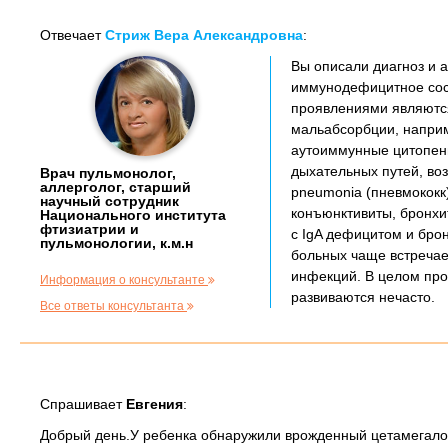
Отвечает
Стриж Вера Александровна
:
Вы описали диагноз и 
иммунодефицитное сос
проявлениями являются
мальабсорбции, наприм
аутоиммунные цитопени
дыхательных путей, воз
Врач пульмонолог,
аллерголог, старший
pneumonia (пневмококк)
научный сотрудник
конъюнктивиты, бронхи
Национального института
фтизиатрии и
с IgA дефицитом и бро
пульмонологии, к.м.н
больных чаще встречае
инфекций. В целом пр
Информация о консультанте
развиваются нечасто.
Все ответы консультанта
Спрашивает
Евгения
:
Добрый день.У ребенка обнаружили врожденный цетамегалови