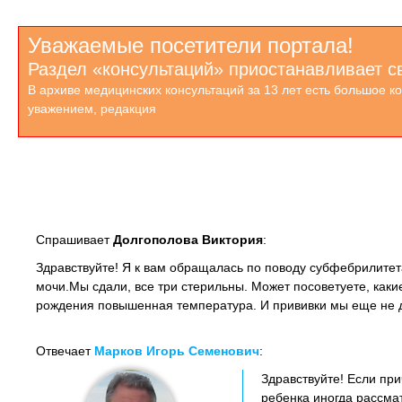
Уважаемые посетители портала!
Раздел «консультаций» приостанавливает с
В архиве медицинских консультаций за 13 лет есть большое к
уважением, редакция
Спрашивает
Долгополова Виктория
:
Здравствуйте! Я к вам обращалась по поводу субфебрилитет
мочи.Мы сдали, все три стерильны. Может посоветуете, каки
рождения повышенная температура. И прививки мы еще не 
Отвечает
Марков Игорь Семенович
:
Здравствуйте! Если при
ребенка иногда рассма