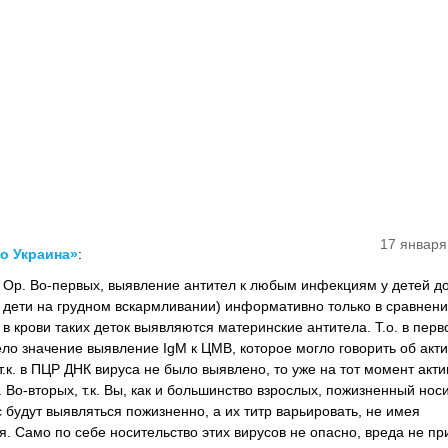
17 января
о Украина»
:
 Ор. Во-первых, выявление антител к любым инфекциям у детей до
и дети на грудном вскармливании) информативно только в сравнени
. в крови таких деток выявляются материнские антитела. Т.о. в пер
ело значение выявление IgM к ЦМВ, которое могло говорить об акт
т.к. в ПЦР ДНК вируса не было выявлено, то уже на тот момент акти
. Во-вторых, т.к. Вы, как и большинство взрослых, пожизненный нос
с будут выявляться пожизненно, а их титр варьировать, не имея
. Само по себе носительство этих вирусов не опасно, вреда не пр