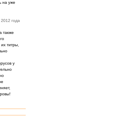
ь на уже
 2012 года
а также
го
их титры,
льно
русов у
тельно
но
ое
няет,
оровы!