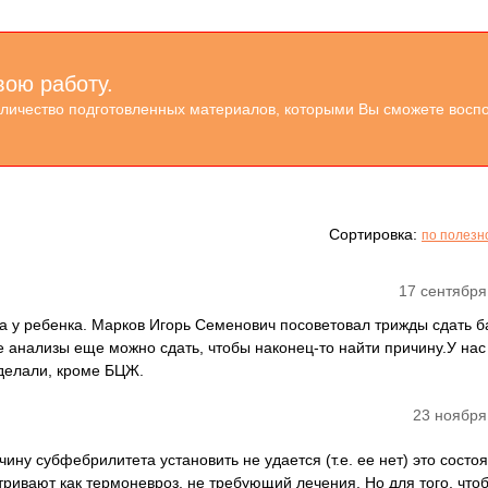
вою работу.
оличество подготовленных материалов, которыми Вы сможете воспо
Сортировка:
по полезн
17 сентября
а у ребенка. Марков Игорь Семенович посоветовал трижды сдать 
е анализы еще можно сдать, чтобы наконец-то найти причину.У нас
делали, кроме БЦЖ.
23 ноября
чину субфебрилитета установить не удается (т.е. ее нет) это состо
тривают как термоневроз, не требующий лечения. Но для того, что