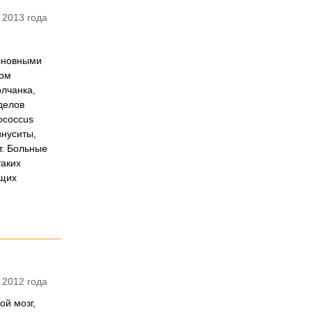
 2013 года
сновными
ром
лчанка,
делов
ococcus
инуситы,
т. Больные
таких
ющих
 2012 года
ой мозг,