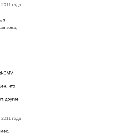
 2011 года
в 3
ая зона,
nti-CMV
шен, что
т, другие
 2011 года
 мес.