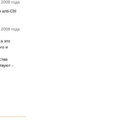
 2008 года
anti-Chl
 2008 года
 а это
го и
ства
твуют -