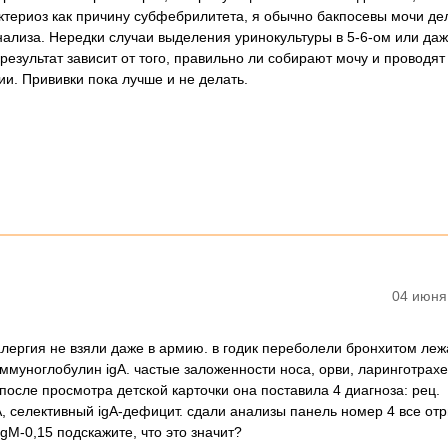
териоз как причину субфебрилитета, я обычно бакпосевы мочи д
ализа. Нередки случаи выделения уринокультуры в 5-6-ом или даж
 результат зависит от того, правильно ли собирают мочу и проводят
и. Прививки пока лучше и не делать.
04 июня
 алергия не взяли даже в армию. в годик переболели бронхитом леж
муноглобулин igA. частые заложенности носа, орви, ларинготрахе
осле просмотра детской карточки она поставила 4 диагноза: рец.
, селективный igA-дефицит. сдали анализы панель номер 4 все отр
gM-0,15 подскажите, что это значит?