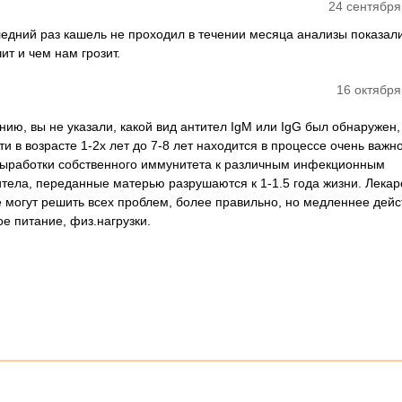
24 сентября
едний раз кашель не проходил в течении месяца анализы показали 
т и чем нам грозит.
16 октября
нию, вы не указали, какой вид антител IgM или IgG был обнаружен,
ти в возрасте 1-2х лет до 7-8 лет находится в процессе очень важно
 выработки собственного иммунитета к различным инфекционным
титела, переданные матерью разрушаются к 1-1.5 года жизни. Лекар
е могут решить всех проблем, более правильно, но медленнее дейс
е питание, физ.нагрузки.