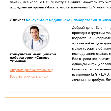
печень, все хорошо.Нашли кисту в яичнике, может ли это бы
исследуемые органы?Читала, что со временем Ig M могут исч
Отвечает
Консультант медицинской лаборатории «Синэв
Добрый день, Евгения. 
проходят с грудным мо
возраста не информати
а также наблюдать дина
может говорить об акт
исследования сказать 
консультант медицинской
лаборатории «Синэво
Вас в крови нет, значит
Украина»
однажды инфицировавш
большинство населения
Информация о консультанте
выявление Ig G к ЦМВ. 
Все ответы консультанта
лечения не требует. Ле