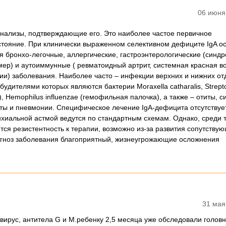
06 июня
анализы, подтверждающие его. Это наиболее частое первичное
тояние. При клинически выраженном селективном дефиците IgA о
 бронхо-легочные, аллергические, гастроэнтерологические (синд
ер) и аутоиммунные ( ревматоидный артрит, системная красная во
и) заболевания. Наиболее часто – инфекции верхних и нижних от
будителями которых являются бактерии Moraxella catharalis, Strept
, Hemophilus influenzae (гемофильная палочка), а также – отиты, с
ты и пневмонии. Специфическое лечение IgA-дефицита отсутствуе
нхиальной астмой ведутся по стандартным схемам. Однако, среди 
тся резистентность к терапии, возможно из-за развития сопутству
огноз заболевания благоприятный, жизнеугрожающие осложнения
31 мая
рус, антитела G и M.ребенку 2,5 месяца уже обследовали головн