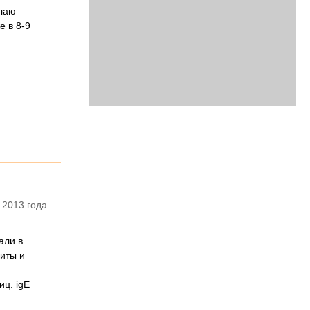
елаю
е в 8-9
 2013 года
али в
иты и
иц. igE