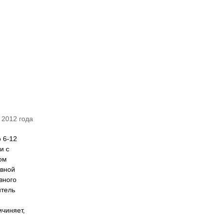
 2012 года
 6-12
и с
вом
ивной
вного
итель
ичиняет,