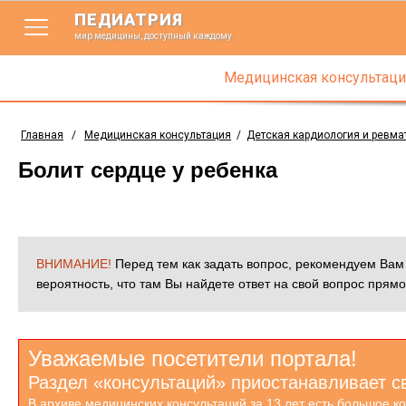
ПЕДИАТРИЯ
мир медицины, доступный каждому
Медицинская консультаци
Главная
/
Медицинская консультация
/
Детская кардиология и ревма
Болит сердце у ребенка
ВНИМАНИЕ!
Перед тем как задать вопрос, рекомендуем Ва
вероятность, что там Вы найдете ответ на свой вопрос прямо
Уважаемые посетители портала!
Раздел «консультаций» приостанавливает с
В архиве медицинских консультаций за 13 лет есть большое к