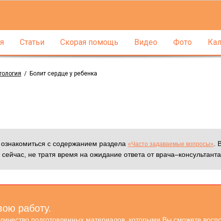
я
Статьи
Скорая помощь
Видео
Фото
Кал
тология
/
Болит сердце у ребенка
м ознакомиться с содержанием раздела
. 
«Часто задаваемые вопросы»
 сейчас, не тратя время на ожидание ответа от врача–консультанта
вою работу.
оличество подготовленных материалов, которыми Вы сможете воспо