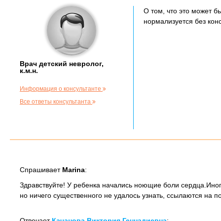
О том, что это может б
нормализуется без конс
Врач детский невролог,
к.м.н.
Информация о консультанте
Все ответы консультанта
Спрашивает
Marina
:
Здравствуйте! У ребенка начались ноющие боли сердца.Ино
но ничего существенного не удалось узнать, ссылаются на п
Отвечает
Качанова Виктория Геннадиевна
: