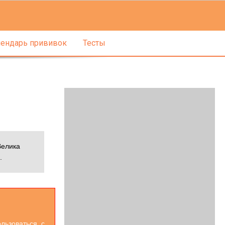
ендарь прививок
Тесты
Велика
.
льзоваться. с