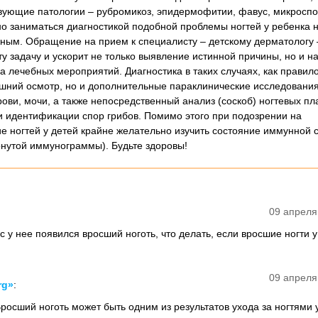
ующие патологии – рубромикоз, эпидермофитии, фавус, микроспор
о заниматься диагностикой подобной проблемы ногтей у ребенка 
ным. Обращение на прием к специалисту – детскому дерматологу 
ту задачу и ускорит не только выявление истинной причины, но и н
 лечебных мероприятий. Диагностика в таких случаях, как правило
ешний осмотр, но и дополнительные параклинические исследования
ови, мочи, а также непосредственный анализ (соскоб) ногтевых пл
 идентификации спор грибов. Помимо этого при подозрении на
е ногтей у детей крайне желательно изучить состояние иммунной 
рнутой иммунограммы). Будьте здоровы!
09 апреля
с у нее появился вросший ноготь, что делать, если вросшие ногти у
09 апреля
rg»
:
росший ноготь может быть одним из результатов ухода за ногтями 