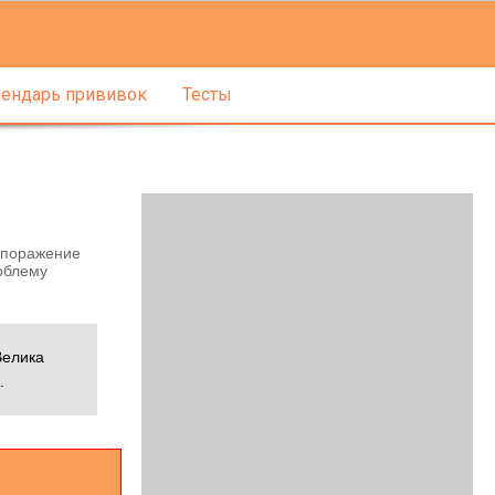
ендарь прививок
Тесты
е поражение
облему
Велика
.