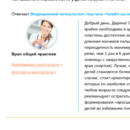
Отвечает
Медицинский консультант портала «health-ua.o
Добрый день, Дарина! С
крайне необходима в ц
пластины достаточно м
длиннее кончиков паль
периодичность маникюр
реже, чем 1 раз в 5 д
Врач общей практики
ножницы с закругленны
Информация о консультанте
края спиртом). Лучше,
детей становятся боле
Все ответы консультанта
случае, стоит ориенти
которых он наиболее сп
любом возрасте следуе
рекомендуют остригать 
формирования «вросших»
детей во избежание по