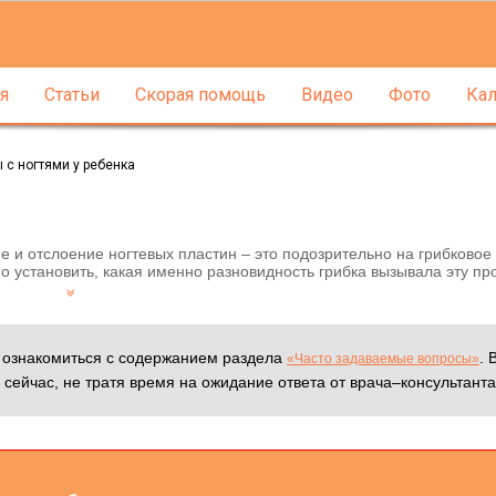
я
Статьи
Скорая помощь
Видео
Фото
Кал
 с ногтями у ребенка
е и отслоение ногтевых пластин – это подозрительно на грибково
 установить, какая именно разновидность грибка вызывала эту пр
м ознакомиться с содержанием раздела
. 
«Часто задаваемые вопросы»
 сейчас, не тратя время на ожидание ответа от врача–консультанта