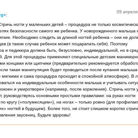
09 апреля
rg»
:
тричь ногти у маленьких детей – процедура не только косметическа
елях безопасности самого же ребенка. У новорожденного малыша 
ягкие. Необходимо следить за длиной ногтей ребенка – они не дол
цев (в таком случае ребенок может поцарапать себя). Поэтому
а и педикюра должна быть, безусловно, индивидуальной, но в сре
ней. Для этой процедуры применяют специальные детские маникюр
ми концами или щипчики (предварительно рекомендуется обработ
 если такая манипуляция будет проводиться после купания малыша 
е мягкими и сама процедура проходит в спокойной атмосфере). В 
роваться на индивидуальные особенности малыша и учитывать ситуа
окоен и умиротворен (например, после кормления). Стричь ногти у
т, руководствуясь основными простыми правилами: на руках ногти
по кругу («полумесяцем»), на ногах – только ровно (для профилак
 ногтей в будущем). Более того, не стоит слишком коротко стричь
явления заусениц. Будьте здоровы!