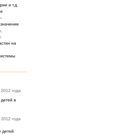
ии и т.д.
не
–
азначение
,
:
астин на
системы
 2012 года
 детей в
 2012 года
у детей