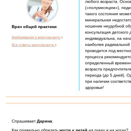
любого возраста. Основ
(«полумесяцем»), педи
такого состояния може
минеральная недостато
ношение неудобной обу
Врач общей практики
консультация детского 
Информация о консультанте
индивидуальна, на нач
наиболее радикальной 
Все ответы консультанта
проводится под местно
процесса рекомендуетс
определенный временно
возраста предпочтител
периода (до 5 дней). 
при наличии соответст
здоровье!
Спрашивает
Дарина
:
Как правильно обрезать
ногти у детей
на руках и на ногах?