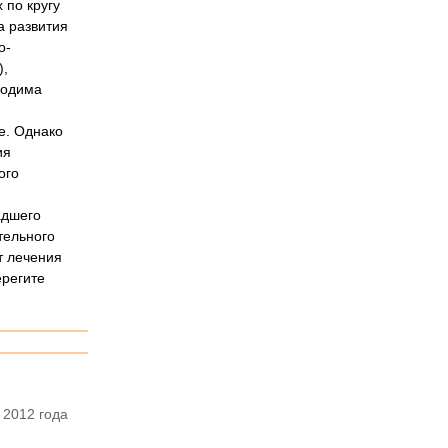
 по кругу
а развития
о-
),
ходима
е. Однако
ия
ого
адшего
тельного
т лечения
ерегите
 2012 года