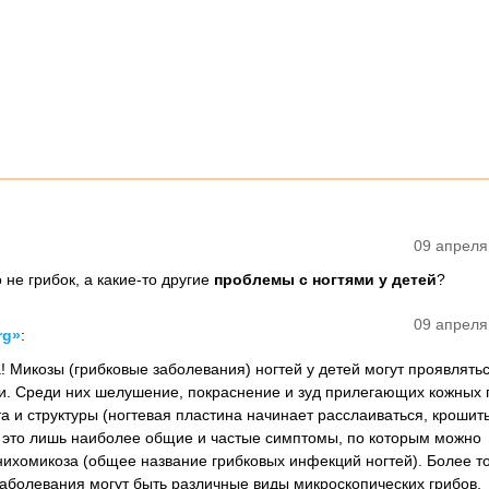
09 апреля
о не грибок, а какие-то другие
проблемы с ногтями у детей
?
09 апреля
rg»
:
! Микозы (грибковые заболевания) ногтей у детей могут проявлять
. Среди них шелушение, покраснение и зуд прилегающих кожных 
а и структуры (ногтевая пластина начинает расслаиваться, крошитьс
– это лишь наиболее общие и частые симптомы, по которым можно
нихомикоза (общее название грибковых инфекций ногтей). Более то
аболевания могут быть различные виды микроскопических грибов,