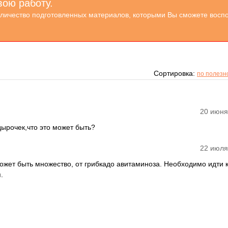
вою работу.
оличество подготовленных материалов, которыми Вы сможете воспо
Сортировка:
по полезн
20 июня
дырочек,что это может быть?
22 июля
ожет быть множество, от грибкадо авитаминоза. Необходимо идти к
.