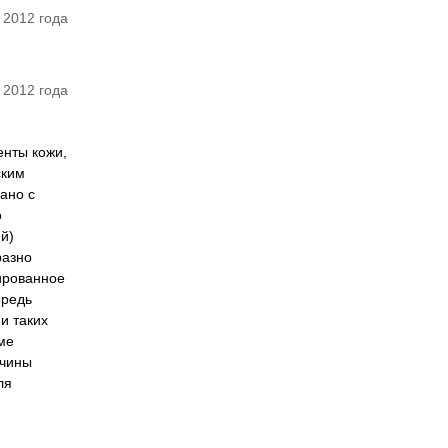
 2012 года
 2012 года
енты кожи,
ским
ано с
о
й)
разно
ированное
ередь
и таких
ме
ичины
ля