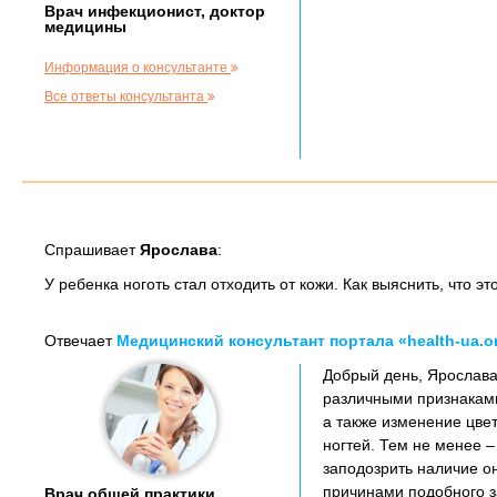
Врач инфекционист, доктор
медицины
Информация о консультанте
Все ответы консультанта
Спрашивает
Ярослава
:
У ребенка ноготь стал отходить от кожи. Как выяснить, что эт
Отвечает
Медицинский консультант портала «health-ua.o
Добрый день, Ярослава
различными признаками
а также изменение цвет
ногтей. Тем не менее 
заподозрить наличие о
причинами подобного з
Врач общей практики