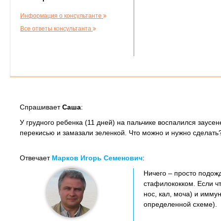
Информация о консультанте
Все ответы консультанта
Спрашивает
Саша
:
У грудного ребенка (11 дней) на пальчике воспалился заусе
перекисью и замазали зеленкой. Что можно и нужно сделать?
Отвечает
Марков Игорь Семенович
:
Ничего – просто подожд
стафилококком. Если ч
нос, кал, моча) и имм
определенной схеме).