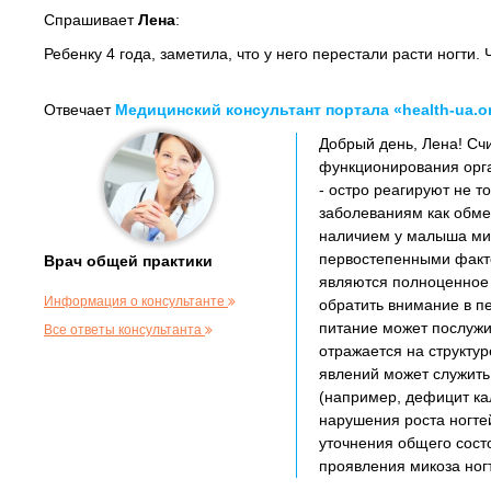
Спрашивает
Лена
:
Ребенку 4 года, заметила, что у него перестали расти ногти.
Отвечает
Медицинский консультант портала «health-ua.o
Добрый день, Лена! Сч
функционирования орга
- остро реагируют не 
заболеваниям как обме
наличием у малыша мик
первостепенными факто
Врач общей практики
являются полноценное 
Информация о консультанте
обратить внимание в п
питание может послужи
Все ответы консультанта
отражается на структур
явлений может служить
(например, дефицит ка
нарушения роста ногте
уточнения общего состо
проявления микоза ног