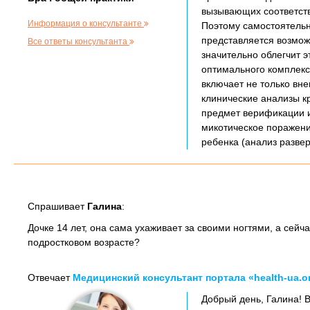
вызывающих соответств
Информация о консультанте
Поэтому самостоятельн
представляется возмож
Все ответы консультанта
значительно облегчит э
оптимального комплекса
включает не только вн
клинические анализы кр
предмет верификации и
микотическое поражени
ребенка (анализ разве
Спрашивает
Галина
:
Дочке 14 лет, она сама ухаживает за своими ногтями, а сейча
подростковом возрасте?
Отвечает
Медицинский консультант портала «health-ua.o
Добрый день, Галина! В