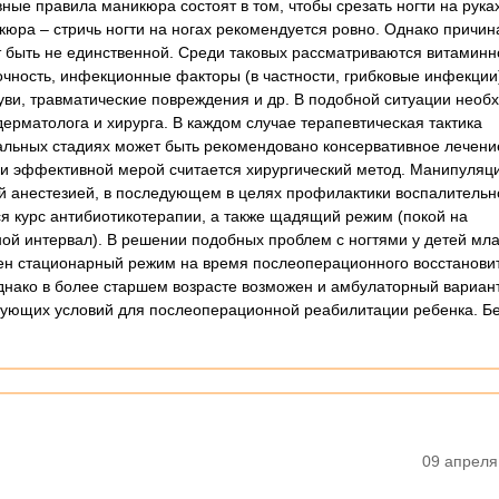
ные правила маникюра состоят в том, чтобы срезать ногти на руках
кюра – стричь ногти на ногах рекомендуется ровно. Однако причин
т быть не единственной. Среди таковых рассматриваются витаминн
чность, инфекционные факторы (в частности, грибковые инфекции
ви, травматические повреждения и др. В подобной ситуации необ
дерматолога и хирурга. В каждом случае терапевтическая тактика
альных стадиях может быть рекомендовано консервативное лечени
и эффективной мерой считается хирургический метод. Манипуляц
й анестезией, в последующем в целях профилактики воспалительн
я курс антибиотикотерапии, а также щадящий режим (покой на
й интервал). В решении подобных проблем с ногтями у детей мл
ен стационарный режим на время послеоперационного восстанови
Однако в более старшем возрасте возможен и амбулаторный вариан
вующих условий для послеоперационной реабилитации ребенка. Б
09 апреля