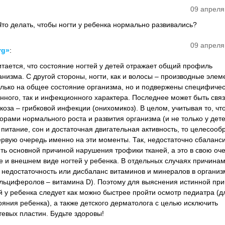
09 апреля
 Что делать, чтобы
ногти у ребенка
нормально развивались?
09 апреля
rg»
:
итается, что состояние ногтей у детей отражает общий профиль
низма. С другой стороны, ногти, как и волосы – производные элем
только на общее состояние организма, но и подвержены специфиче
нного, так и инфекционного характера. Последнее может быть связ
оза – грибковой инфекции (онихомикоз). В целом, учитывая то, чт
рами нормального роста и развития организма (и не только у дете
питание, сон и достаточная двигательная активность, то целесооб
ервую очередь именно на эти моменты. Так, недостаточно сбаланс
ть основной причиной нарушения трофики тканей, а это в свою оч
е и внешнем виде ногтей у ребенка. В отдельных случаях причинам
 недостаточность или дисбаланс витаминов и минералов в организ
льциферолов – витамина D). Поэтому для выяснения истинной пр
й у ребенка следует как можно быстрее пройти осмотр педиатра (д
яния ребенка), а также детского дерматолога с целью исключить
тевых пластин. Будьте здоровы!