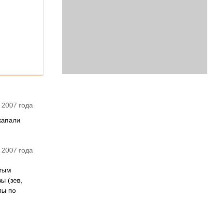
 2007 года
капали
 2007 года
стым
ы (зев,
лы по