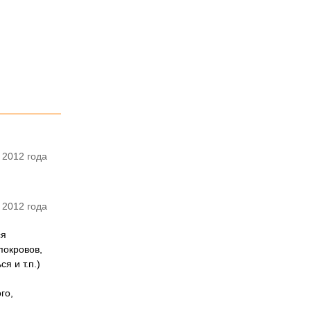
 2012 года
 2012 года
ся
покровов,
я и т.п.)
го,