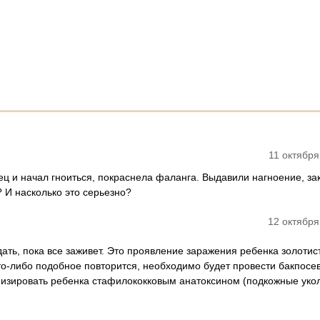
11 октября
нец и начал гноиться, покраснела фаланга. Выдавили нагноение, за
 И насколько это серьезно?
12 октября
ать, пока все заживет. Это проявление заражения ребенка золоти
то-либо подобное повторится, необходимо будет провести бакпосев
унизировать ребенка стафилококковым анатоксином (подкожные уко