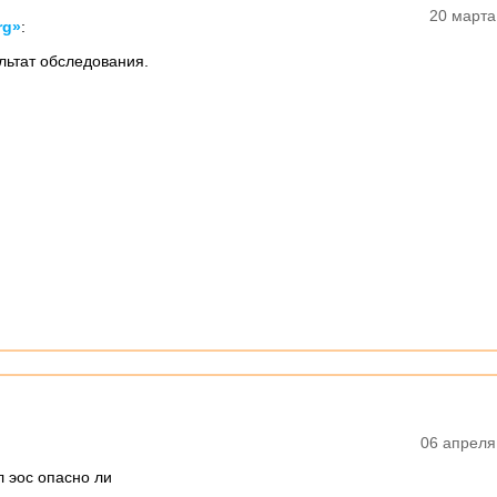
20 марта
rg»
:
льтат обследования.
06 апреля
л эос опасно ли