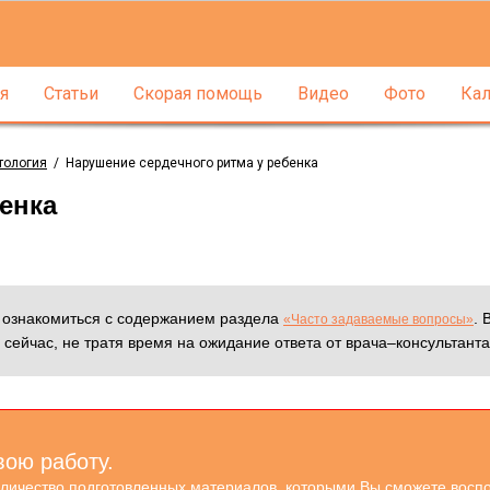
я
Статьи
Скорая помощь
Видео
Фото
Кал
тология
/
Нарушение сердечного ритма у ребенка
енка
м ознакомиться с содержанием раздела
. 
«Часто задаваемые вопросы»
 сейчас, не тратя время на ожидание ответа от врача–консультанта
вою работу.
оличество подготовленных материалов, которыми Вы сможете воспо