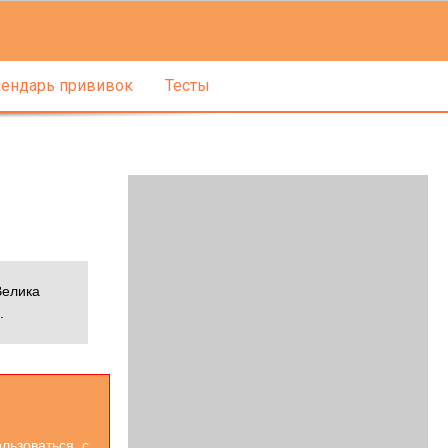
ендарь прививок
Тесты
Велика
.
льзоваться. с