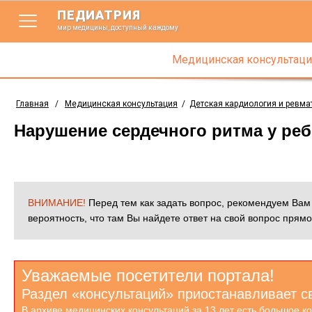
ПЕДИАТРИЯ
мир медицины, доступный каждому
Медицинская консультаци
Главная
/
Медицинская консультация
/
Детская кардиология и ревма
Нарушение сердечного ритма у реб
ВНИМАНИЕ!
Перед тем как задать вопрос, рекомендуем Ва
вероятность, что там Вы найдете ответ на свой вопрос прямо
Уважаемые посетители портала!
Раздел «консультаций» приостанавливает с
В архиве медицинских консультаций за 13 лет есть большое к