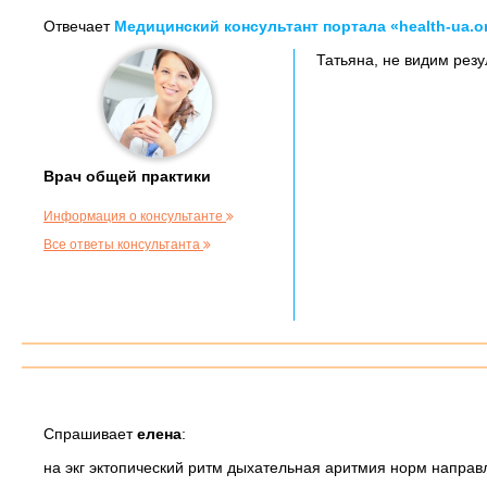
Отвечает
Медицинский консультант портала «health-ua.o
Татьяна, не видим резу
Врач общей практики
Информация о консультанте
Все ответы консультанта
Спрашивает
елена
:
на экг эктопический ритм дыхательная аритмия норм направ