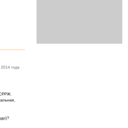
 2014 года
 СРРЖ.
кальная,
.
ндо)?