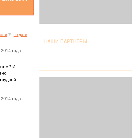
ости
по дате
НАШИ ПАРТНЕРЫ
 2014 года
ортом? И
вно
 грудной
 2014 года