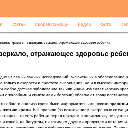
я
Статьи
Скорая помощь
Видео
Фото
Кал
нализ крови в педиатрии: зеркало, отражающее здоровье ребенка
 зеркало, отражающее здоровье ребе
одно из самых важных исследований, включенных в обследование р
е только в скорости и простоте выполнения, но и в высокой инфор
ки любое детское заболевание так или иначе изменяет картину кров
ии с жалобами и симптомами болезни) облегчают врачу постановку
таты общего анализа крови были информативными, важно
правиль
к взятию крови
. Как правило (за исключением экстренных ситуаци
натощак – то есть ребенка перед походом в поликлинику не нужно 
, ни кашей, ни йогуртом, ни каким-то другими продуктами питания и 
ринимать лекарства перед забором крови не рекомендуется. После