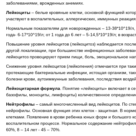
заболеваниями, врожденных анемиях.
Лейкоциты
– белые кровяные клетки, основной функцией котор
участвуют в воспалительных, аллергических, иммунных реакциях
Нормальным показателям для новорожденных – 13-38*10^19/л, дл
года- 6-17*10^19/л; от 1 года до 6 лет – 5-14,5*10^19/л; в возрасте
Повышение уровня лейкоцитов
(лейкоцитоз) наблюдается после
другой локализации, при большинстве инфекционных заболевани
лейкоцитоз провоцируют прием пищи, боль, эмоциональное нап
Снижение уровня лейкоцитов
(лейкопения) отмечается при таких
протекающие бактериальные инфекции, истощая организм, так
болезни крови, аутоиммунные заболевания, последствия возде
Лейкоцитарная формула
. Понятие «лейкоциты» включает в с
базофилы, моноциты, лимфоциты) количественное определение
Нейтрофилы
– самый многочисленный вид лейкоцитов. По сте
нейрофилы. Основная функция этих клеток - защитная. В нор
клетками. Появление в крови ребенка юных форм и большого ко
воспалительном процессе. Нормальное содержание нейтрофилов в 
60%, 8 – 14 лет - 45 – 70%.