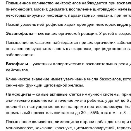
Повышенное количество нейтрофилов
наблюдается при воспали
пиелонефрит, миозит, дерматит, воспаление щитовидной железы
некоторых вирусных инфекций, паразитарных инвазий, при инто
Низкий уровень нейтрофилов
характерен для некоторых видов р
Эозинофилы
– клетки аллергической реакции. У детей в возрасте
Повышение показателя
наблюдается при аллергических заболев
повышенная чувствительность к лекарствам, при ряде кожных з
заболеваниях.
Базофилы
– участники аллергических и воспалительных реакци
лейкоцитов.
Клиническое значение имеет увеличение числа базофилов, кото
снижении функции щитовидной железы.
Лимфоциты
– самые активные клетки иммунной системы, прин
значительно изменяется в течение жизни ребенка: у детей до 
после 6 лет ситуация меняется на прямо противоположную. Если
нормальный показатель снижается до 30 – 55%, а затем – в 8 – 
Повышенное количество
лимфоцитов в крови наблюдается при 
мононуклеозе, коклюше, краснухе, цитомегаловирусной, герпетич