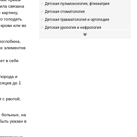
Детская пульмонология, фтизиатрия
ила связана
Детская стоматология
 картину,
о голодать.
Детская травматология и ортопедия
 крови или во
Детская урология и нефрология
Детская хирургия
моглобина,
Детская эндокринология
ых элементов
Детское питание
Инфекционные заболевания у детей
ет в себе
Новорожденные и грудные дети: уход и
развитие
лорода и
сяцев до 1
 с рвотой,
 больных, на
ыть указан в