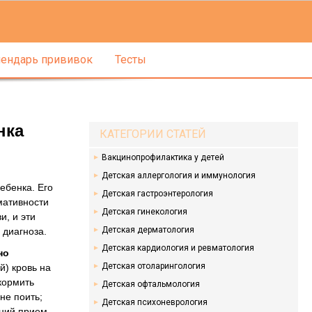
ендарь прививок
Тесты
нка
КАТЕГОРИИ СТАТЕЙ
Вакцинопрофилактика у детей
Детская аллергология и иммунология
ебенка. Его
Детская гастроэнтерология
мативности
Детская гинекология
и, и эти
Детская дерматология
 диагноза.
Детская кардиология и ревматология
но
Детская отоларингология
й) кровь на
кормить
Детская офтальмология
не поить;
Детская психоневрология
дний прием