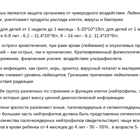
ых является защита организма от чужеродного воздействия. Лейк
, уничтожают продукты распада клеток, вирусы и бактерии.
я детей от 1 недели до 1 месяца - 5-20*10^19/л; для детей от 1 
 6-8 лет - 6,1 – 11,4*10^9/л, 8 – 14 лет - 6,1- 11,4*10^9/л.
 острого кровотечения, при раке крови (лейкемии) и опухолевых п
й – как острых, так и хронических. Кратковременный физиологиче
ряжение, физические усилия, воздействие ультрафиолета.
 инфекциях, как грипп, корь, орнитоз, вирусный гепатит и маляри
же снижают уровень лейкоцитов. Грозными причинами лейкопении
йствия радиации.
ебя группу различных по строению и функции клеток (нейтрофилы,
 которых дает массу ценной диагностической информации.
пени зрелости различают юные, палочкоядерные и сегментоядерн
ме большая часть нейтрофилов должна быть представлена сегмент
личества палочкоядерных нейтрофилов свидетельствует, чаще все
крови ребенка от 4 месяцев до 4 лет - 30 – 55% , в возрасте 5- 7