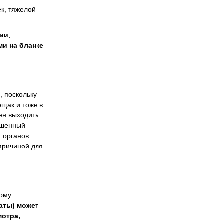
к, тяжелой
ии,
и на бланке
, поскольку
ощак и тоже в
жен выходить
шенный
 органов
причиной для
ному
аты) может
мотра,