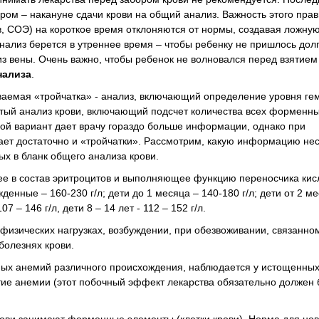
ром – накануне сдачи крови на общий анализ. Важность этого прав
в, СОЭ) на короткое время отклоняются от нормы, создавая ложную
нализ берется в утреннее время – чтобы ребенку не пришлось долг
из вены. Очень важно, чтобы ребенок не волновался перед взятием
нализа
.
ываемая «тройчатка» - анализ, включающий определение уровня ге
нутый анализ крови, включающий подсчет количества всех форменн
орой вариант дает врачу гораздо больше информации, однако при
ет достаточно и «тройчатки». Рассмотрим, какую информацию нес
х в бланк общего анализа крови.
ее в состав эритроцитов и выполняющее функцию переносчика кис
енные – 160-230 г/л; дети до 1 месяца – 140-180 г/л; дети от 2 ме
07 – 146 г/л, дети 8 – 14 лет - 112 – 152 г/л.
изических нагрузках, возбуждении, при обезвоживании, связанном
болезнях крови.
ых анемий различного происхождения, наблюдается у истощенных
е анемии (этот побочный эффект лекарства обязательно должен б