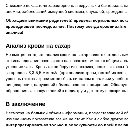
Снижение показателя
характерно для вирусных и бактериальных
анемии, заболеваний иммунной системы, опухолей, врожденны
Обращаем внимание родителей: пределы нормальных показ
проводившей исследование. Поэтому всегда сравнивайте 
анализа!
Анализ крови на сахар
Не смотря на то, что анализ крови на сахар является отдельны
это исследование очень часто назначается вместе с общим анал
утренние часы. Кровь также берут из пальчика, реже – из вены.
за пределы 3,3-5,5 ммоль/л (при анализе крови, взятой из вены
уровень глюкозы крови
может быть сигналом о наличии у ребен
пищеварения, нарушений обмена веществ, ожирения. Обнаружен
обращения за консультацией к педиатру и детскому эндокриноло
В заключение
Несмотря на большой объем информации, предоставляемой общ
измененному показателю все же не стоит. Как и любое другое 
интерпретироваться только в совокупности со всей имею