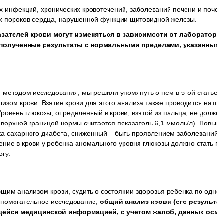
 инфекций, хронических кровотечений, заболеваний печени и поче
х пороков сердца, нарушенной функции щитовидной железы.
ателей крови могут изменяться в зависимости от лаборатор
полученные результаты с нормальными пределами, указанным
м методом исследования, мы решили упомянуть о нем в этой статье
изом крови. Взятие крови для этого анализа также проводится нат
 Уровень глюкозы, определенный в крови, взятой из пальца, не дол
, верхней границей нормы считается показатель 6,1 ммоль/л).
Повы
ка сахарного диабета,
сниженный
– быть проявлением заболеваний
ие в крови у ребенка аномального уровня глюкозы должно стать 
гу.
им анализом крови, судить о состоянии здоровья ребенка по од
вспомогательное исследование,
общий анализ крови (его результ
щейся медицинской информацией, с учетом жалоб, данных ос