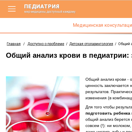
ПЕДИАТРИЯ
мир медицины, доступный каждому
Медицинская консультаци
Главная
/
Доступно о проблеме
/
Детская отоларингология
/
Общий а
Общий анализ крови в педиатрии:
Общий анализ крови - 
ценность заключается н
результатов. Практичес
изменения (в комбинац
Для того чтобы резуль
подготовить ребенка 
общий анализ берется 
совсем (!): ни молоком
даже чистить зубы и п