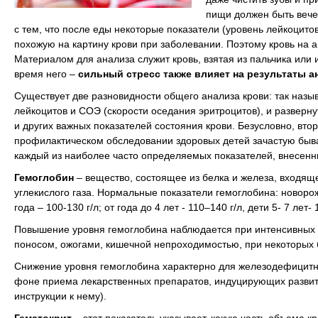
пищи должен быть вече
с тем, что после еды некоторые показатели (уровень лейкоцито
похожую на картину крови при заболевании. Поэтому кровь на а
Материалом для анализа служит кровь, взятая из пальчика или 
время него –
сильный стресс также влияет на результаты а
Существует две разновидности общего анализа крови: так наз
лейкоцитов и СОЭ (скорости оседания эритроцитов), и развер
и других важных показателей состояния крови. Безусловно, вт
профилактическом обследовании здоровых детей зачастую быва
каждый из наиболее часто определяемых показателей, внесенны
Гемоглобин
– вещество, состоящее из белка и железа, входящ
углекислого газа. Нормальные показатели гемоглобина: новорожд
года – 100-130 г/л; от года до 4 лет - 110–140 г/л, дети 5- 7 лет- 1
Повышение уровня гемоглобина
наблюдается при интенсивных ф
поносом, ожогами, кишечной непроходимостью, при некоторых 
Снижение уровня гемоглобина
характерно для железодефицитн
фоне приема лекарственных препаратов, индуцирующих развити
инструкции к нему).