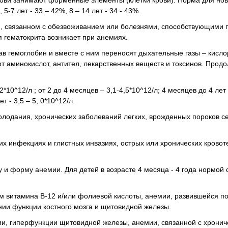
 крови занимают форменные элементы (клетки крови). Норма для н
5-7 лет - 33 – 42%, 8 – 14 лет - 34 - 43%.
и, связанном с обезвоживанием или болезнями, способствующими
я гематокрита возникает при анемиях.
тав гемоглобин и вместе с ним переносят дыхательные газы – кисло
рт аминокислот, антител, лекарственных веществ и токсинов. Прод
*10^12/л ; от 2 до 4 месяцев – 3,1-4,5*10^12/л; 4 месяцев до 4 лет
ет - 3,5 – 5, 0*10^12/л.
олодания, хронических заболеваний легких, врожденных пороков с
х инфекциях и глистных инвазиях, острых или хронических кровот
 и форму анемии. Для детей в возрасте 4 месяца - 4 года нормой 
м витамина В-12 и/или фолиевой кислоты, анемии, развившейся п
нии функции костного мозга и щитовидной железы.
и, гиперфункции щитовидной железы, анемии, связанной с хрони