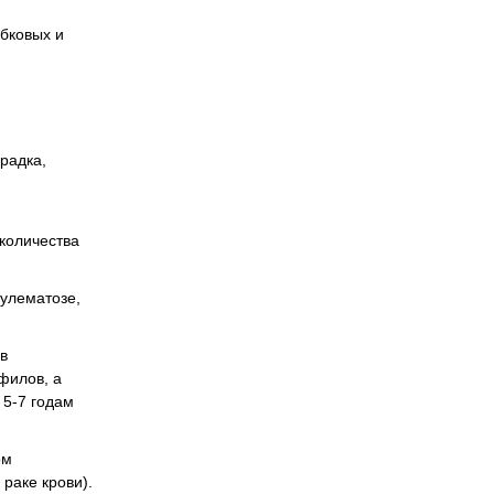
ибковых и
радка,
 количества
нулематозе,
в
филов, а
 5-7 годам
ом
раке крови).