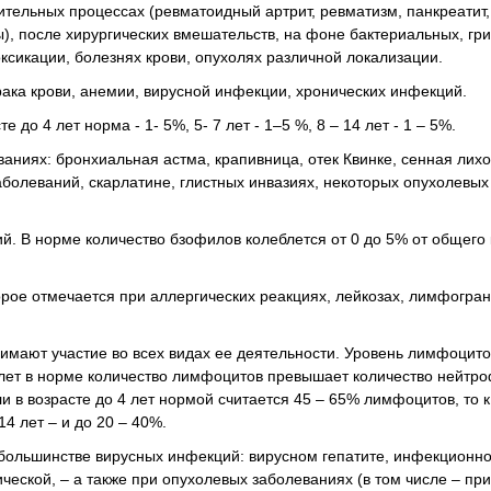
тельных процессах (ревматоидный артрит, ревматизм, панкреатит,
), после хирургических вмешательств, на фоне бактериальных, гр
ксикации, болезнях крови, опухолях различной локализации.
ака крови, анемии, вирусной инфекции, хронических инфекций.
 до 4 лет норма - 1- 5%, 5- 7 лет - 1–5 %, 8 – 14 лет - 1 – 5%.
аниях: бронхиальная астма, крапивница, отек Квинке, сенная лихо
аболеваний, скарлатине, глистных инвазиях, некоторых опухолевых
й. В норме количество бзофилов колеблется от 0 до 5% от общего
рое отмечается при аллергических реакциях, лейкозах, лимфогра
имают участие во всех видах ее деятельности. Уровень лимфоцито
6 лет в норме количество лимфоцитов превышает количество нейтро
 в возрасте до 4 лет нормой считается 45 – 65% лимфоцитов, то к
14 лет – и до 20 – 40%.
большинстве вирусных инфекций: вирусном гепатите, инфекционн
еской, – а также при опухолевых заболеваниях (в том числе – при 