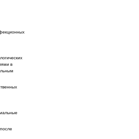
нфекционных
ологических
иями в
альным
ственных
рмальные
 после