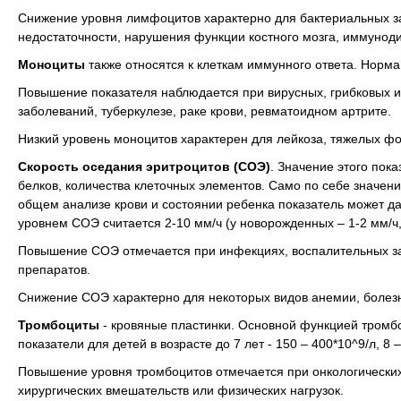
Снижение уровня
лимфоцитов характерно для бактериальных за
недостаточности, нарушения функции костного мозга, иммунод
Моноциты
также относятся к клеткам иммунного ответа. Норма
Повышение показателя
наблюдается при вирусных, грибковых 
заболеваний, туберкулезе, раке крови, ревматоидном артрите.
Низкий уровень моноцитов
характерен для лейкоза, тяжелых ф
Скорость оседания эритроцитов (СОЭ)
. Значение этого пока
белков, количества клеточных элементов. Само по себе значени
общем анализе крови и состоянии ребенка показатель может 
уровнем СОЭ считается 2-10 мм/ч (у новорожденных – 1-2 мм/ч,
Повышение СОЭ
отмечается при инфекциях, воспалительных з
препаратов.
Снижение СОЭ
характерно для некоторых видов анемии, болезн
Тромбоциты
- кровяные пластинки. Основной функцией тромбо
показатели для детей в возрасте до 7 лет - 150 – 400*10^9/л, 8 –
Повышение уровня
тромбоцитов отмечается при онкологических
хирургических вмешательств или физических нагрузок.