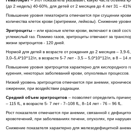
Гематокрит
– этот показатель указывает, какую часть объема
(до 2 недель) 40-60%, для детей от 2 месяцев до 4 лет 31 – 41%, 
Повышение уровня гематокрита
отмечается при сгущении кров
количества клеток крови (эритремии, лейкозы). Снижение уровн
Эритроциты
– или красные клетки крови, включают в свой сос
углекислый газ. Помимо газов, эритроциты отвечают за транспо
жизни эритроцитов - 120 дней.
Нормой для детей в возрасте от рождения до 2 месяцев – 3,9-6,2
3,0–5,4*10^12/л, в возрасте 5-7 лет - 3,5 – 5,0*10^12/л, в 8 – 14 л
Повышение уровня эритроцитов
характерно для кислородного г
курения, некоторых заболеваний крови, опухолевых процессов.
Низкий уровень эритроцитов
отмечается при анемии, хронически
ожирении, при воздействии радиации.
Средний объем эритроцитов
– позволяет определить причину
– 115 fL, в возрасте 5- 7 лет - 7–108 fL, 8–14 лет - 76 – 96 fL.
Рост показателя
отмечается при анемии, связанной с дефицито
кровотечений, при заболеваниях печени, опухолях, при наруше
Снижение показателя
характерно для железодефицитной анеми