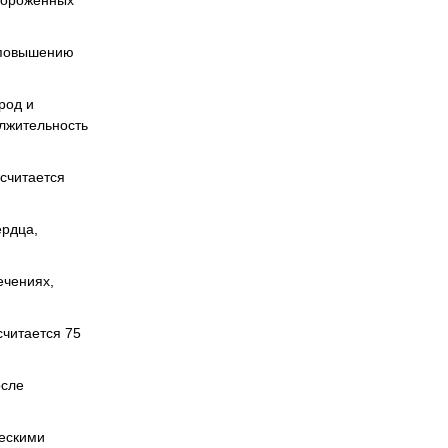
овороженных
 повышению
род и
олжительность
 считается
ердца,
ечениях,
считается 75
осле
ческими