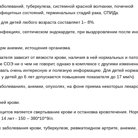
болеваний, туберкулеза, системной красной волчанки, почечной
ифицитных состояний, терминальных стадий рака, СПИДа.
 для детей любого возраста составляет 1– 8%.
инфекциях, септическом эндокардите, при выздоровлении после и
орм анемии, истощения организма.
зателя зависит от вязкости крови, наличия в ней нормальных и пат
е СОЭ ни о чем не говорит, однако в комплексе с другими изменен
давать очень интересную и полезную информацию. Для детей норм
 у детей до 6 лет допускается повышение показателя до 17 мм/ч).
аболеваниях, анемии, опухолях, на фоне приема некоторых лекар
ей крови.
цитов является свертывание крови и остановка кровотечения. Но
 14 лет - 150 – 380*10^9/л.
 заболевания крови, туберкулезе, ревматоидном артрите, анемии,