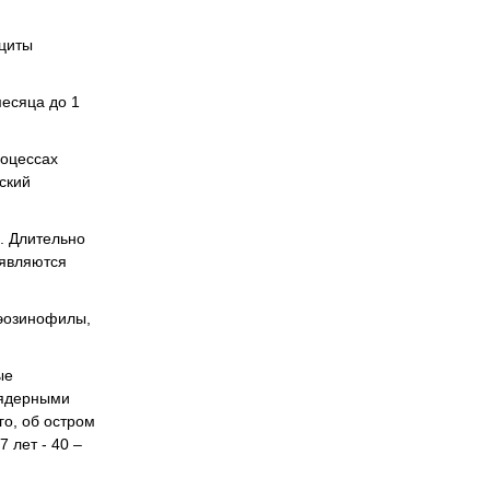
оциты
месяца до 1
роцессах
ский
я. Длительно
 являются
 эозинофилы,
ые
оядерными
го, об остром
 лет - 40 –